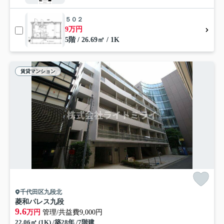
５０２
9万円
5階 / 26.69㎡ / 1K
賃貸マンション
千代田区九段北
菱和パレス九段
9.6
万円
管理/共益費9,000円
22.06㎡ (1K) /築28年 /7階建