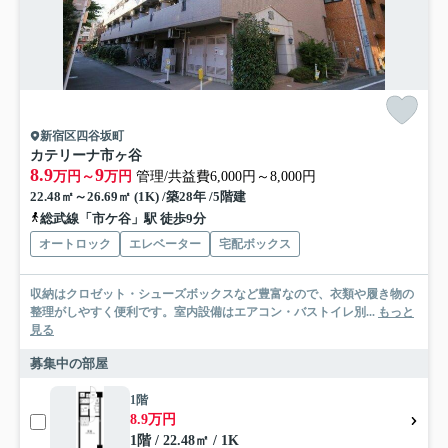
新宿区四谷坂町
カテリーナ市ヶ谷
8.9
9
万円～
万円
管理/共益費6,000円～8,000円
22.48㎡～26.69㎡ (1K) /築28年 /5階建
総武線「市ケ谷」駅 徒歩9分
オートロック
エレベーター
宅配ボックス
収納はクロゼット・シューズボックスなど豊富なので、衣類や履き物の
整理がしやすく便利です。室内設備はエアコン・バストイレ別...
もっと
見る
募集中の部屋
1階
8.9万円
1階 / 22.48㎡ / 1K