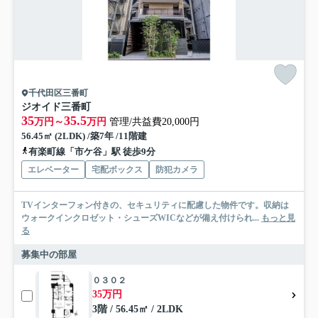
千代田区三番町
ジオイド三番町
35
35.5
万円～
万円
管理/共益費20,000円
56.45㎡ (2LDK) /築7年 /11階建
有楽町線「市ケ谷」駅 徒歩9分
エレベーター
宅配ボックス
防犯カメラ
TVインターフォン付きの、セキュリティに配慮した物件です。収納は
ウォークインクロゼット・シューズWICなどが備え付けられ...
もっと見
る
募集中の部屋
０３０２
35万円
3階 / 56.45㎡ / 2LDK