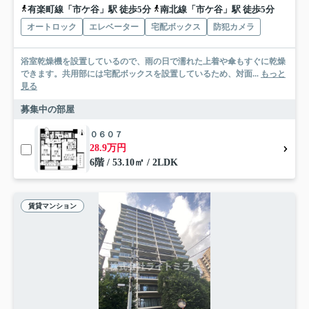
有楽町線「市ケ谷」駅 徒歩5分
南北線「市ケ谷」駅 徒歩5分
オートロック
エレベーター
宅配ボックス
防犯カメラ
浴室乾燥機を設置しているので、雨の日で濡れた上着や傘もすぐに乾燥
できます。共用部には宅配ボックスを設置しているため、対面...
もっと
見る
募集中の部屋
０６０７
28.9万円
6階 / 53.10㎡ / 2LDK
賃貸マンション