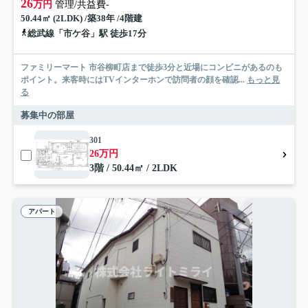
26
万円
管理/共益費-
50.44㎡ (2LDK) /築38年 /4階建
総武線「市ケ谷」駅 徒歩17分
ファミリーマート 市谷柳町店まで徒歩3分と近場にコンビニがあるのも
ポイント。来客時にはTVインターホンで訪問者の顔を確認...
もっと見
る
募集中の部屋
301
26万円
3階 / 50.44㎡ / 2LDK
アパート