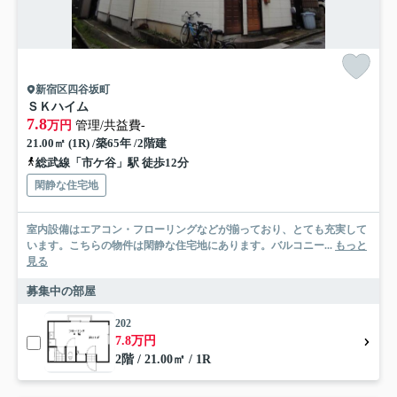
新宿区四谷坂町
ＳＫハイム
7.8
万円
管理/共益費-
21.00㎡ (1R) /築65年 /2階建
総武線「市ケ谷」駅 徒歩12分
閑静な住宅地
室内設備はエアコン・フローリングなどが揃っており、とても充実して
います。こちらの物件は閑静な住宅地にあります。バルコニー...
もっと
見る
募集中の部屋
202
7.8万円
2階 / 21.00㎡ / 1R