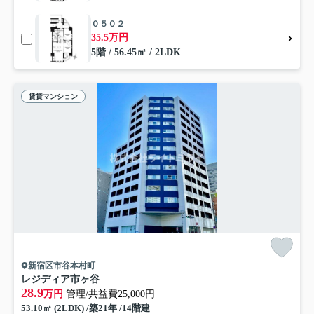
０５０２
35.5万円
5階 / 56.45㎡ / 2LDK
賃貸マンション
新宿区市谷本村町
レジディア市ヶ谷
28.9
万円
管理/共益費25,000円
53.10㎡ (2LDK) /築21年 /14階建