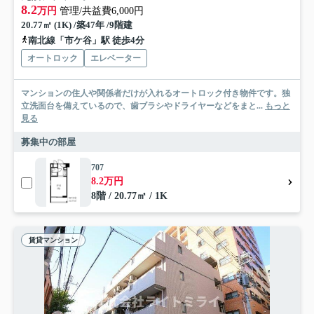
8.2
万円
管理/共益費6,000円
20.77㎡ (1K) /築47年 /9階建
南北線「市ケ谷」駅 徒歩4分
オートロック
エレベーター
マンションの住人や関係者だけが入れるオートロック付き物件です。独
立洗面台を備えているので、歯ブラシやドライヤーなどをまと...
もっと
見る
募集中の部屋
707
8.2万円
8階 / 20.77㎡ / 1K
賃貸マンション