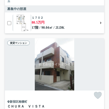
る
募集中の部屋
１７０２
80.5万円
17階 / 90.04㎡ / 2LDK
賃貸マンション
新宿区南榎町
ＣＨＵＲＡ ＶＩＳＴＡ