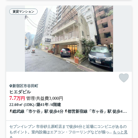
賃貸マンション
新宿区市谷田町
ヒエダビル
7.7
万円
管理/共益費3,000円
22.60㎡ (1DK) /築41年 /4階建
総武線「市ケ谷」駅 徒歩4分
都営新宿線「市ヶ谷」駅 徒歩4分
南北
セブンイレブン 市谷砂土原町店まで徒歩6分と近場にコンビニがあるの
もポイント。室内設備はエアコン・フローリングなどが揃っ...
もっと見
る