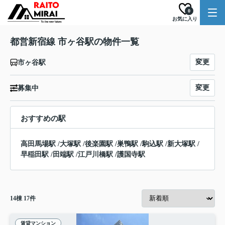
0
お気に入り
都営新宿線 市ヶ谷駅の物件一覧
変更
市ヶ谷駅
変更
募集中
おすすめの駅
高田馬場駅
/
大塚駅
/
後楽園駅
/
巣鴨駅
/
駒込駅
/
新大塚駅
/
早稲田駅
/
田端駅
/
江戸川橋駅
/
護国寺駅
14
棟
17
件
賃貸マンション