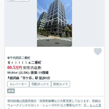
千代田区二番町
Ｂｒｉｌｌｉａ二番町
80.5
万円
管理/共益費-
90.04㎡ (2LDK) /新築 /19階建
総武線「市ケ谷」駅 徒歩9分
エレベーター
宅配ボックス
防犯カメラ
新築
室内設備は洗面所独立・浴室乾燥機など大変充実しております。収納は
ウォークインクロゼット・シューズWICなど豊富なので、広...
もっと見