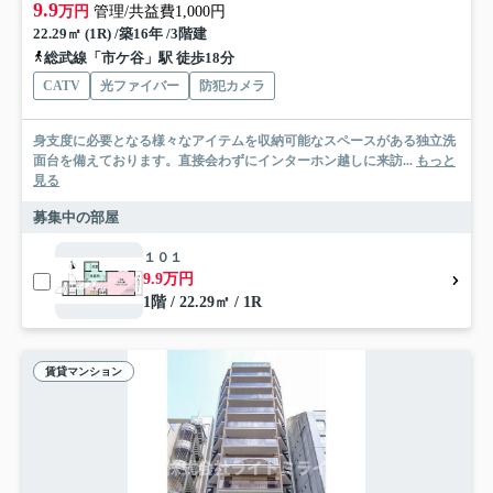
9.9
万円
管理/共益費1,000円
22.29㎡ (1R) /築16年 /3階建
総武線「市ケ谷」駅 徒歩18分
CATV
光ファイバー
防犯カメラ
身支度に必要となる様々なアイテムを収納可能なスペースがある独立洗
面台を備えております。直接会わずにインターホン越しに来訪...
もっと
見る
募集中の部屋
１０１
9.9万円
1階 / 22.29㎡ / 1R
賃貸マンション