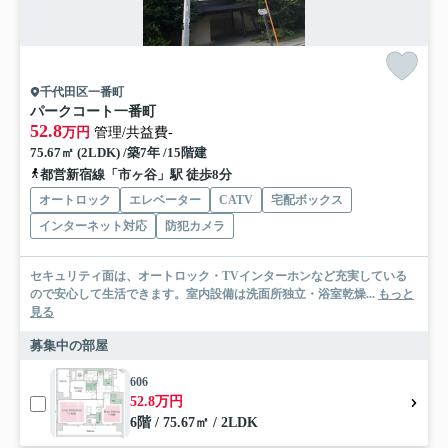
千代田区一番町
パークコート一番町
52.8
万円
管理/共益費-
75.67㎡ (2LDK) /築7年 /15階建
都営新宿線「市ヶ谷」駅 徒歩8分
オートロック
エレベーター
CATV
宅配ボックス
インターネット対応
防犯カメラ
セキュリティ面は、オートロック・TVインターホンなど充実している
ので安心して生活できます。室内設備は洗面所独立・浴室乾燥...
もっと
見る
募集中の部屋
606
52.8万円
6階 / 75.67㎡ / 2LDK