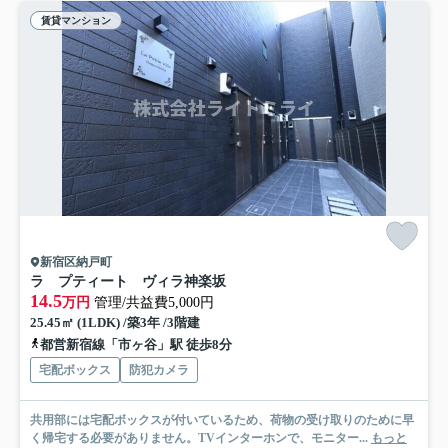
賃貸マンション
新宿区納戸町
ラ プティート ヴィラ神楽坂
14.5
万円
管理/共益費5,000円
25.45㎡ (1LDK) /築3年 /3階建
都営新宿線「市ヶ谷」駅 徒歩8分
宅配ボックス
防犯カメラ
共用部には宅配ボックスが付いているため、荷物の受け取りのために早
く帰宅する必要がありません。TVインターホンで、モニター...
もっと