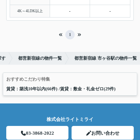
4K～4LDK以上
-
-
1
探す
都営新宿線の物件一覧
都営新宿線 市ヶ谷駅の物件一覧
おすすめこだわり特集
賃貸：築浅10年以内(66件)
賃貸：敷金・礼金ゼロ(29件)
株式会社ライトミライ
03-3868-2022
お問い合わせ