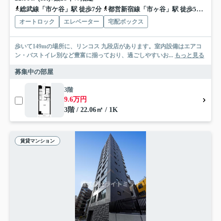
総武線「市ケ谷」駅 徒歩7分
都営新宿線「市ヶ谷」駅 徒歩5分
有楽
オートロック
エレベーター
宅配ボックス
歩いて149mの場所に、リンコス 九段店があります。室内設備はエアコ
ン・バストイレ別など豊富に揃っており、過ごしやすいお...
もっと見る
募集中の部屋
3階
9.6万円
3階 / 22.06㎡ / 1K
賃貸マンション