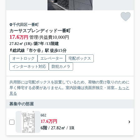
千代田区一番町
カーサスプレンディッド一番町
17.6
万円
管理/共益費10,000円
27.82㎡ (1R) /築7年 /13階建
総武線「市ケ谷」駅 徒歩15分
オートロック
エレベーター
宅配ボックス
インターネット対応
防犯カメラ
共用部には宅配ボックスを設置しているため、荷物の受け取りのために
早く帰宅する必要がありません。室内設備は洗面所独立・浴室...
もっと
見る
募集中の部屋
602
17.6万円
6階 / 27.82㎡ / 1R