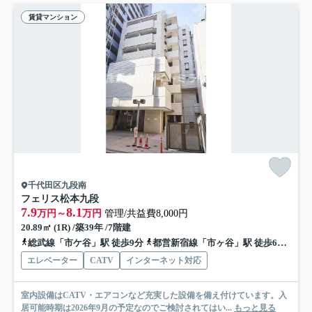
賃貸マンション
千代田区九段南
フェリス松本九段
7.9
8.1
万円～
万円
管理/共益費8,000円
20.89㎡ (1R) /築39年 /7階建
総武線「市ケ谷」駅 徒歩9分
都営新宿線「市ヶ谷」駅 徒歩6分
有楽
エレベーター
CATV
インターネット対応
室内設備はCATV・エアコンなど充実した設備を備え付けています。入
居可能時期は2026年9月の予定なのでご検討されてはい...
もっと見る