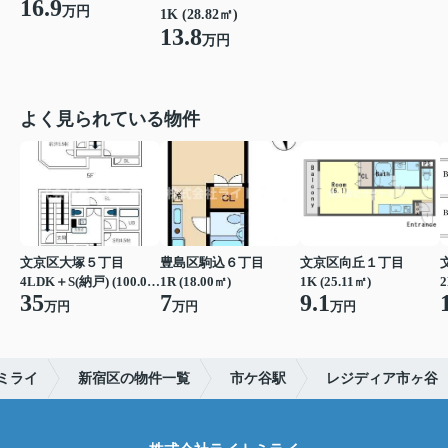
16.9
万円
1K (28.82㎡)
13.8
万円
よく見られている物件
文京区大塚５丁目
豊島区駒込６丁目
文京区向丘１丁目
4LDK＋S(納戸) (100.00㎡)
1R (18.00㎡)
1K (25.11㎡)
2
35
7
9.1
万円
万円
万円
ミライ
新宿区の物件一覧
市ケ谷駅
レジディア市ヶ谷