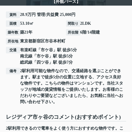
【外観パース】
28.9万円 管理/共益費 25,000円
賃料
53.10㎡
2LDK
面積
間取り
築21年
6階/14階建
築年数
所在階
東京都
新宿区
市谷本村町
所在地
有楽町線
「
市ケ谷
」駅 徒歩5分
交通
南北線
「
市ケ谷
」駅 徒歩5分
総武線
「
四ツ谷
」駅 徒歩7分
2駅利用可能な物件なので、交通経路を選ぶことができ
備考
ます。駅まで徒歩5分の位置に立地する、アクセス良好
な物件です。こちらの物件はマンションです。当社スタ
ッフが地域の賃貸情報をご提供いたします。お客様のこ
だわりやご要望などございましたら、お気軽に当社へお
問い合わせ下さい。
レジディア市ヶ谷のコメント(おすすめポイント)
2駅利用できるので電車をよく使う方におすすめな物件です。こ