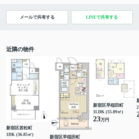
メールで共有する
LINEで共有する
近隣の物件
新宿区早稲田町
2
1LDK (55.89㎡)
23
万円
新宿区若松町
1DK (36.85㎡)
新宿区早稲田町