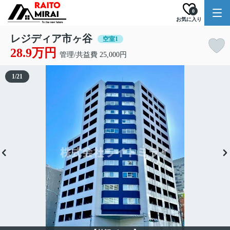
0
お気に入り
レジディア市ヶ谷
空室1
28.9万円
管理/共益費 25,000円
1
/
21