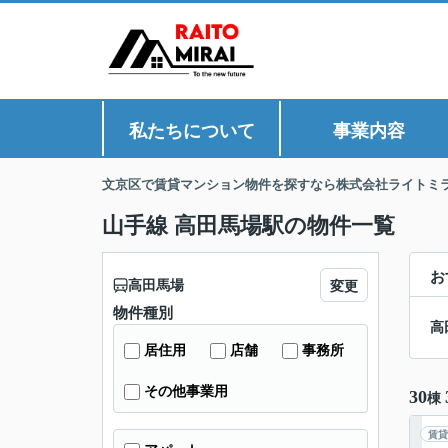
私たちについて
事業内容
文京区で賃貸マンション物件を探すなら株式会社ライトミ
山手線 高田馬場駅の物件一覧
お
高田馬場
変更
物件種別
高
居住用
店舗
事務所
その他事業用
30
棟
賃貸