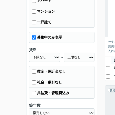
アパート
マンション
一戸建て
募集中のみ表示
セキ
充実
賃料
入れ
～
敷金・保証金なし
礼金・敷引なし
賃貸
共益費・管理費込み
築年数