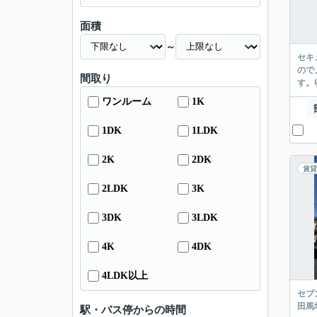
面積
～
セキ
ので
間取り
す。
ワンルーム
1K
1DK
1LDK
2K
2DK
賃貸
2LDK
3K
3DK
3LDK
4K
4DK
4LDK以上
セブ
田馬
駅・バス停からの時間