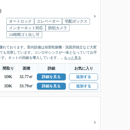
円
オートロック
エレベーター
宅配ボックス
インターネット対応
防犯カメラ
24時間ゴミ出し可
優れております。室内設備は浴室乾燥機・洗面所独立など大変
とても充実しています。コンロやシンクが一体となっていてお手
。ネットの回線を導入しています、...
もっと見る
間取り
面積
詳細
お気に入り
1DK
32.77㎡
詳細を見る
追加する
1DK
33.79㎡
詳細を見る
追加する