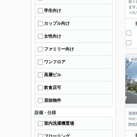
近く
ます
学生向け
っち
カップル向け
女性向け
ファミリー向け
賃貸
ワンフロア
高層ビル
飲食店可
居抜物件
設備・仕様
浴室
WI
室内洗濯機置場
防犯
フローリング