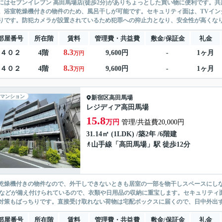
にはセブンイレブン 高田馬場店(徒歩2分)がありちょっとした買い物に便利です。共
。浴室乾燥機付きの物件のため、風呂干しが可能です。セキュリティ面は、TVイン
りです。防犯カメラが設置されているため犯罪への抑止力となり、安全性が高くなりま
部屋番号
所在階
賃料
管理費・共益費
敷金/保証金
礼金
8.3
４０２
4階
9,600円
-
1ヶ月
万円
8.3
４０２
4階
9,600円
-
1ヶ月
万円
マンション
新宿区
高田馬場
レジディア高田馬場
15.8
万円
管理/共益費20,000円
31.14㎡ (1LDK) /築2年 /6階建
山手線
「
高田馬場
」駅 徒歩12分
乾燥機付きの物件なので、外干しできないときも居室の一部を物干しスペースにし
Cなどが備え付けられているので、衣類や日用品の収納に重宝します。セキュリティ
対策もばっちりです。直接受け取れない荷物は宅配ボックスに届くので、日中外出す
部屋番号
所在階
賃料
管理費・共益費
敷金/保証金
礼金