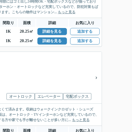
用部にはゴミ出し24時間OK・宅配ボックスなどが揃っており
ターホン・オートロックなど充実しているので、防犯対策もば
す。こちらの物件はマンション...
もっと見る
間取り
面積
詳細
お気に入り
1K
20.25㎡
詳細を見る
追加する
1K
20.25㎡
詳細を見る
追加する
オートロック
エレベーター
宅配ボックス
なくて済みます。収納はウォークインクロゼット・シューズ
面は、オートロック・TVインターホンなど充実しているので、
る方や家でも手が離せないことが多い方に...
もっと見る
間取り
面積
詳細
お気に入り