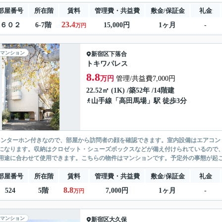
部屋番号
所在階
賃料
管理費・共益費
敷金/保証金
礼金
23.4
６０２
6-7階
15,000円
1ヶ月
-
万円
マンション
新宿区
下落合
トキワパレス
8.8
万円
管理/共益費7,000円
22.52㎡ (1K) /築52年 /14階建
山手線
「
高田馬場
」駅 徒歩3分
インターホン付きなので、部屋から訪問者の顔を確認できます。室内設備はエアコン
になります。収納はクロゼット・シューズボックスなどが備え付けられているので
用途に合わせて使用できます。こちらの物件はマンションです。予定外の事態が起こ
部屋番号
所在階
賃料
管理費・共益費
敷金/保証金
礼金
8.8
524
5階
7,000円
1ヶ月
-
万円
マンション
新宿区
大久保