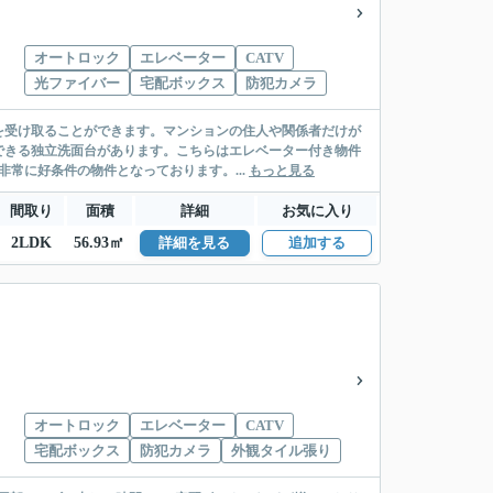
オートロック
エレベーター
CATV
光ファイバー
宅配ボックス
防犯カメラ
を受け取ることができます。マンションの住人や関係者だけが
できる独立洗面台があります。こちらはエレベーター付き物件
非常に好条件の物件となっております。...
もっと見る
間取り
面積
詳細
お気に入り
2LDK
56.93㎡
詳細を見る
追加する
オートロック
エレベーター
CATV
宅配ボックス
防犯カメラ
外観タイル張り