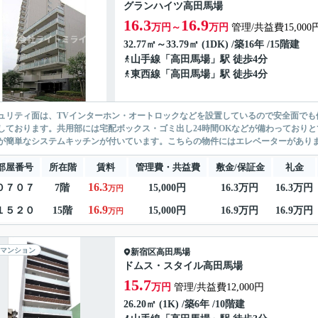
グランハイツ高田馬場
16.3
16.9
万円～
万円
管理/共益費15,000
32.77㎡～33.79㎡ (1DK) /築16年 /15階建
山手線
「
高田馬場
」駅 徒歩4分
東西線
「
高田馬場
」駅 徒歩4分
ュリティ面は、TVインターホン・オートロックなどを設置しているので安全面でも
しております。共用部には宅配ボックス・ゴミ出し24時間OKなどが備わっており
が簡単なシステムキッチンが付いています。こちらの物件にはエレベーターがあります
部屋番号
所在階
賃料
管理費・共益費
敷金/保証金
礼金
16.3
０７０７
7階
15,000円
16.3万円
16.3万円
万円
16.9
１５２０
15階
15,000円
16.9万円
16.9万円
万円
マンション
新宿区
高田馬場
ドムス・スタイル高田馬場
15.7
万円
管理/共益費12,000円
26.20㎡ (1K) /築6年 /10階建