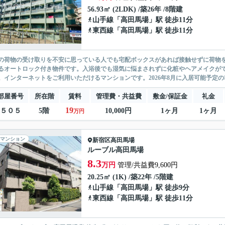
56.93㎡ (2LDK) /築26年 /8階建
山手線
「
高田馬場
」駅 徒歩11分
東西線
「
高田馬場
」駅 徒歩11分
の荷物の受け取りを不安に思っている人でも宅配ボックスがあれば接触せずに荷物
るオートロック付き物件です。入浴後でも湿気に悩まされずに化粧やヘアメイクが
。インターネットをご利用いただけるマンションです。2026年8月に入居可能予定の
部屋番号
所在階
賃料
管理費・共益費
敷金/保証金
礼金
19
５０５
5階
10,000円
1ヶ月
1ヶ月
万円
マンション
新宿区
高田馬場
ルーブル高田馬場
8.3
万円
管理/共益費9,600円
20.25㎡ (1K) /築22年 /5階建
山手線
「
高田馬場
」駅 徒歩9分
東西線
「
高田馬場
」駅 徒歩11分