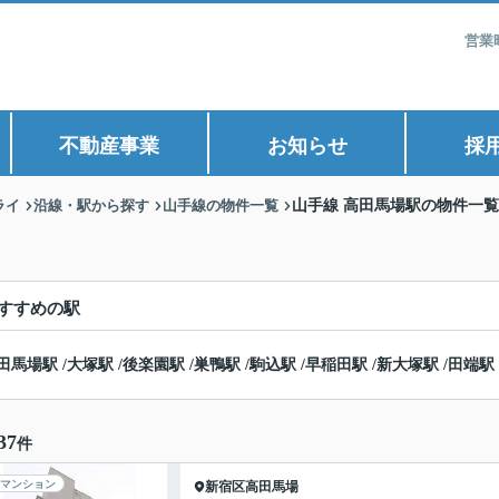
営業
不動産事業
お知らせ
採
ライ
沿線・駅から探す
山手線の物件一覧
山手線 高田馬場駅の物件一覧
すすめの駅
田馬場駅
/
大塚駅
/
後楽園駅
/
巣鴨駅
/
駒込駅
/
早稲田駅
/
新大塚駅
/
田端駅
37
件
マンション
新宿区
高田馬場