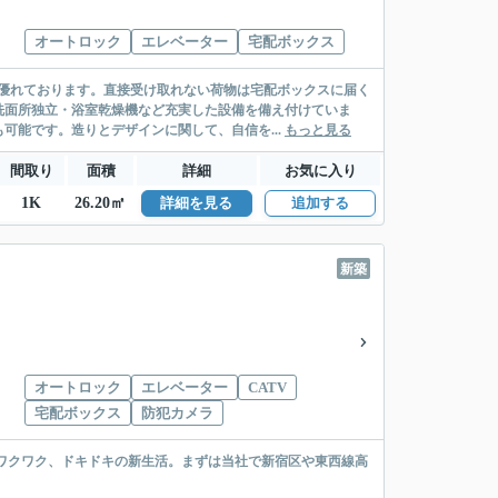
オートロック
エレベーター
宅配ボックス
優れております。直接受け取れない荷物は宅配ボックスに届く
洗面所独立・浴室乾燥機など充実した設備を備え付けていま
可能です。造りとデザインに関して、自信を...
もっと見る
間取り
面積
詳細
お気に入り
1K
26.20㎡
詳細を見る
追加する
新築
オートロック
エレベーター
CATV
宅配ボックス
防犯カメラ
。ワクワク、ドキドキの新生活。まずは当社で新宿区や東西線高