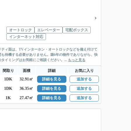
オートロック
エレベーター
宅配ボックス
インターネット対応
ティ面は、TVインターホン・オートロックなどを備え付けて
間も待機する必要がありません。築6年の物件でありながら、快
イミングはお気軽にご相談ください。...
もっと見る
間取り
面積
詳細
お気に入り
1DK
32.91㎡
詳細を見る
追加する
1DK
36.35㎡
詳細を見る
追加する
1K
27.47㎡
詳細を見る
追加する