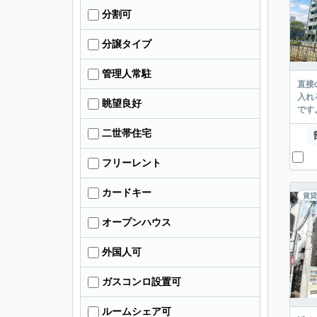
分割可
分譲タイプ
管理人常駐
直接
入れ
眺望良好
です
二世帯住宅
フリーレント
カードキー
賃貸
オープンハウス
外国人可
ガスコンロ設置可
ルームシェア可