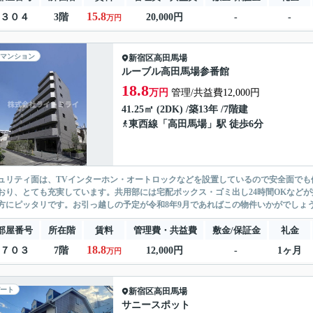
15.8
３０４
3階
20,000円
-
-
万円
マンション
新宿区
高田馬場
ルーブル高田馬場参番館
18.8
万円
管理/共益費12,000円
41.25㎡ (2DK) /築13年 /7階建
東西線
「
高田馬場
」駅 徒歩6分
ュリティ面は、TVインターホン・オートロックなどを設置しているので安全面でも
おり、とても充実しています。共用部には宅配ボックス・ゴミ出し24時間OKなど
方にピッタリです。お引っ越しの予定が令和8年9月であればこの物件いかがでしょう
部屋番号
所在階
賃料
管理費・共益費
敷金/保証金
礼金
18.8
７０３
7階
12,000円
-
1ヶ月
万円
ート
新宿区
高田馬場
サニースポット