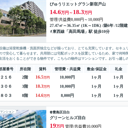
びゅうリエットグラン新宿戸山
14.6
18.3
万円～
万円
管理/共益費8,000円～10,000円
27.47㎡～36.35㎡ (1K～1DK) /築6年 /12階建
東西線
「
高田馬場
」駅 徒歩10分
設備は浴室乾燥機・洗面所独立などが揃っており、とても充実しています。セキュリ
ので安心して暮らせます。共用部には宅配ボックスを設置しているため、家で何時
生活をおくることができる物件です。こちらの物件はマンションです。お引っ越しのタ
部屋番号
所在階
賃料
管理費・共益費
敷金/保証金
礼金
16.5
２１６
2階
10,000円
1ヶ月
1ヶ月
万円
18.3
３０６
3階
10,000円
1ヶ月
1ヶ月
万円
14.6
８０３
8階
8,000円
1ヶ月
1ヶ月
万円
マンション
豊島区
目白
グリーンヒルズ目白
19
万円
管理/共益費10,000円