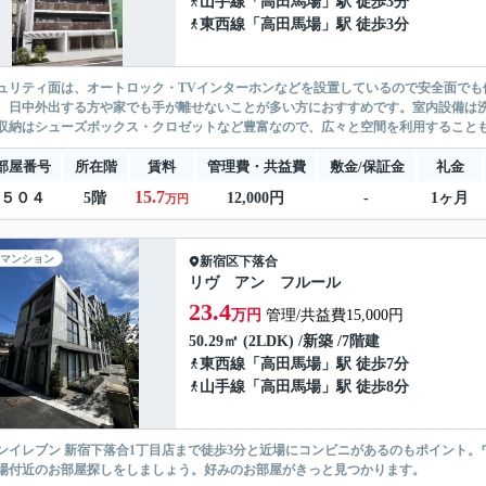
山手線
「
高田馬場
」駅 徒歩3分
東西線
「
高田馬場
」駅 徒歩3分
ュリティ面は、オートロック・TVインターホンなどを設置しているので安全面でも
、日中外出する方や家でも手が離せないことが多い方におすすめです。室内設備は
収納はシューズボックス・クロゼットなど豊富なので、広々と空間を利用することも
部屋番号
所在階
賃料
管理費・共益費
敷金/保証金
礼金
15.7
５０４
5階
12,000円
-
1ヶ月
万円
マンション
新宿区
下落合
リヴ アン フルール
23.4
万円
管理/共益費15,000円
50.29㎡ (2LDK) /新築 /7階建
東西線
「
高田馬場
」駅 徒歩7分
山手線
「
高田馬場
」駅 徒歩8分
ンイレブン 新宿下落合1丁目店まで徒歩3分と近場にコンビニがあるのもポイント
場付近のお部屋探しをしましょう。好みのお部屋がきっと見つかります。