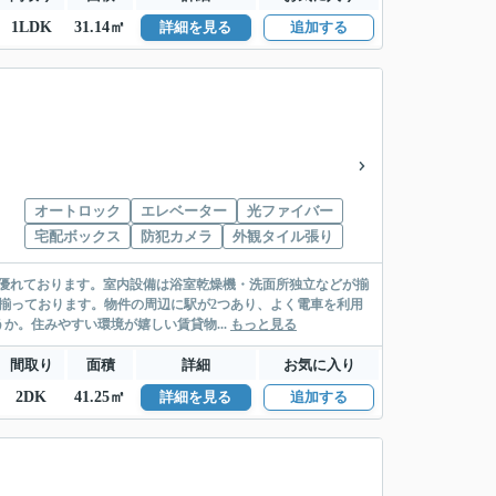
1LDK
31.14㎡
詳細を見る
追加する
オートロック
エレベーター
光ファイバー
宅配ボックス
防犯カメラ
外観タイル張り
優れております。室内設備は浴室乾燥機・洗面所独立などが揃
が揃っております。物件の周辺に駅が2つあり、よく電車を利用
か。住みやすい環境が嬉しい賃貸物...
もっと見る
間取り
面積
詳細
お気に入り
2DK
41.25㎡
詳細を見る
追加する