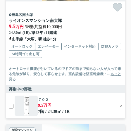
豊島区南大塚
ライオンズマンション南大塚
9.5
万円
管理/共益費10,000円
24.30㎡ (1R) /築43年 /11階建
山手線「大塚」駅 徒歩3分
オートロック
エレベーター
インターネット対応
防犯カメラ
24時間ゴミ出し可
オートロック機能が付いているのでドアの前まで知らない人が入って来
る危険が減り、安心して暮らせます。室内設備は浴室乾燥機・...
もっと
見る
募集中の部屋
７０２
9.5万円
7階 / 24.30㎡ / 1R
賃貸マンション