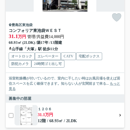
豊島区東池袋
コンフォリア東池袋ＷＥＳＴ
31.1
万円
管理/共益費14,000円
68.93㎡ (2LDK) /築17年 /13階建
山手線「大塚」駅 徒歩11分
オートロック
エレベーター
CATV
宅配ボックス
防犯カメラ
24時間ゴミ出し可
浴室乾燥機が付いているので、室内に干したい時はお風呂場を使えば居
住スペースを広く確保できます。知らない人が玄関前まで来る...
もっと
見る
募集中の部屋
１２０６
31.1万円
12階 / 68.93㎡ / 2LDK