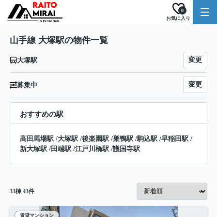
0
お気に入り
山手線 大塚駅の物件一覧
変更
大塚駅
変更
募集中
おすすめの駅
高田馬場駅
/
大塚駅
/
後楽園駅
/
巣鴨駅
/
駒込駅
/
早稲田駅
/
新大塚駅
/
田端駅
/
江戸川橋駅
/
護国寺駅
33
棟
43
件
賃貸マンション