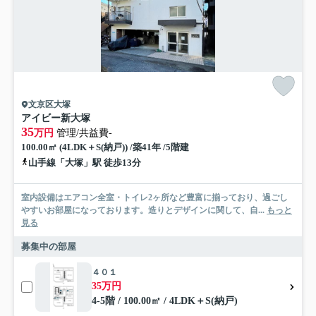
文京区大塚
アイビー新大塚
35
万円
管理/共益費-
100.00㎡ (4LDK＋S(納戸)) /築41年 /5階建
山手線「大塚」駅 徒歩13分
室内設備はエアコン全室・トイレ2ヶ所など豊富に揃っており、過ごし
やすいお部屋になっております。造りとデザインに関して、自...
もっと
見る
募集中の部屋
４０１
35万円
4-5階 / 100.00㎡ / 4LDK＋S(納戸)