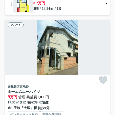
8.2万円
2階 / 18.94㎡ / 1R
アパート
豊島区東池袋
山一エムエーハイツ
9
万円
管理/共益費1,000円
17.37㎡ (1K) /築62年 /2階建
山手線「大塚」駅 徒歩9分
インターネット対応
閑静な住宅地