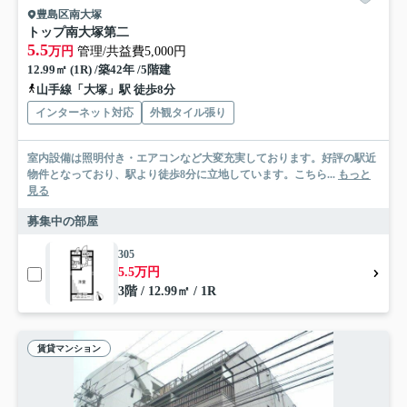
豊島区南大塚
トップ南大塚第二
5.5
万円
管理/共益費5,000円
12.99㎡ (1R) /築42年 /5階建
山手線「大塚」駅 徒歩8分
インターネット対応
外観タイル張り
室内設備は照明付き・エアコンなど大変充実しております。好評の駅近
物件となっており、駅より徒歩8分に立地しています。こちら...
もっと
見る
募集中の部屋
305
5.5万円
3階 / 12.99㎡ / 1R
賃貸マンション