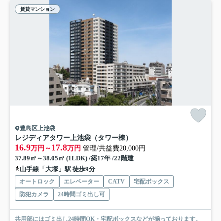
賃貸マンション
豊島区上池袋
レジディアタワー上池袋（タワー棟）
16.9
17.8
万円～
万円
管理/共益費20,000円
37.89㎡～38.05㎡ (1LDK) /築17年 /22階建
山手線「大塚」駅 徒歩9分
オートロック
エレベーター
CATV
宅配ボックス
防犯カメラ
24時間ゴミ出し可
共用部にはゴミ出し24時間OK・宅配ボックスなどが揃っております。