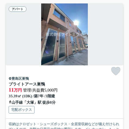
アパート
豊島区巣鴨
ブライトアース巣鴨
11
万円
管理/共益費5,000円
35.39㎡ (1DK) /築7年 /3階建
山手線「大塚」駅 徒歩8分
宅配ボックス
収納はクロゼット・シューズボックス・全居室収納などが備え付けられ