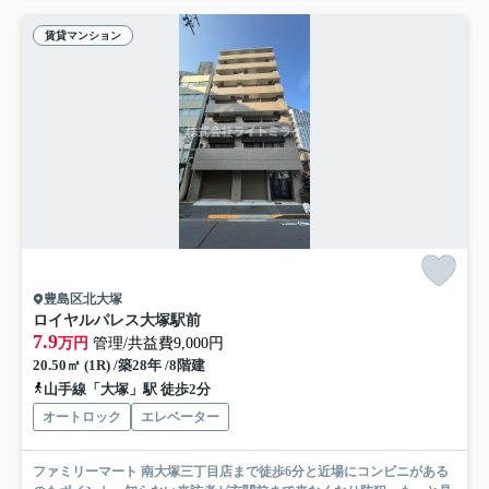
賃貸マンション
豊島区北大塚
ロイヤルパレス大塚駅前
7.9
万円
管理/共益費9,000円
20.50㎡ (1R) /築28年 /8階建
山手線「大塚」駅 徒歩2分
オートロック
エレベーター
ファミリーマート 南大塚三丁目店まで徒歩6分と近場にコンビニがある