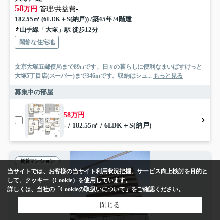
58
万円
管理/共益費-
182.55㎡ (6LDK＋S(納戸)) /築45年 /4階建
山手線「大塚」駅 徒歩12分
閑静な住宅地
文京大塚五郵便局まで89mです。日々の暮らしに便利なまいばすけっと
大塚5丁目店(スーパー)まで346mです。収納はシュ...
もっと見る
募集中の部屋
58万円
- / 182.55㎡ / 6LDK＋S(納戸)
賃貸マンション
当サイトでは、お客様の当サイト利用状況把握、サービス向上検討を目的と
して、クッキー（Cookie）を使用しています。
詳しくは、当社の
「Cookieの取扱いについて」
をご確認ください。
閉じる