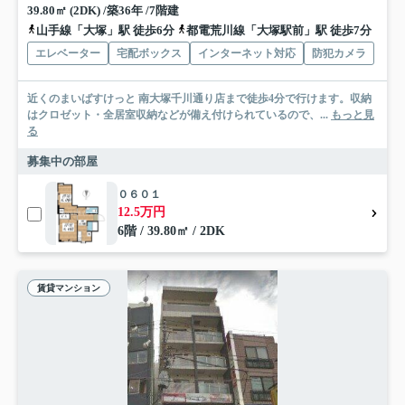
39.80㎡ (2DK) /築36年 /7階建
山手線「大塚」駅 徒歩6分
都電荒川線「大塚駅前」駅 徒歩7分
エレベーター
宅配ボックス
インターネット対応
防犯カメラ
近くのまいばすけっと 南大塚千川通り店まで徒歩4分で行けます。収納
はクロゼット・全居室収納などが備え付けられているので、...
もっと見
る
募集中の部屋
０６０１
12.5万円
6階 / 39.80㎡ / 2DK
賃貸マンション