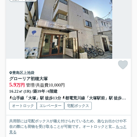
豊島区上池袋
グローリア初穂大塚
5.9
万円
管理/共益費10,000円
16.22㎡ (1R) /築39年 /4階建
山手線「大塚」駅 徒歩13分
都電荒川線「大塚駅前」駅 徒歩13分
オートロック
エレベーター
宅配ボックス
共用部には宅配ボックスが備え付けられているため、急なお出かけや不
在の際にも荷物を受け取ることが可能です。オートロックと玄...
もっと
見る