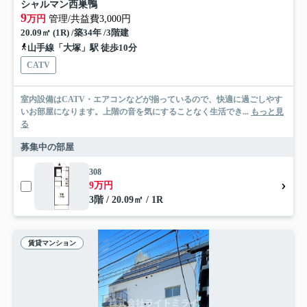
シャルマン西巣鴨
9
万円
管理/共益費3,000円
20.09㎡ (1R) /築34年 /3階建
山手線「大塚」駅 徒歩10分
CATV
室内設備はCATV・エアコンなどが揃っているので、快適に過ごしやす
いお部屋になります。上階の音を気にすることなく生活でき...
もっと見
る
募集中の部屋
308
9万円
3階 / 20.09㎡ / 1R
賃貸マンション