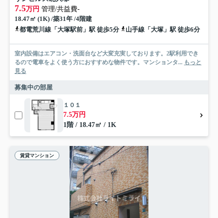
7.5
万円
管理/共益費-
18.47㎡ (1K) /築31年 /4階建
都電荒川線「大塚駅前」駅 徒歩5分
山手線「大塚」駅 徒歩6分
室内設備はエアコン・洗面台など大変充実しております。2駅利用でき
るので電車をよく使う方におすすめな物件です。マンションタ...
もっと
見る
募集中の部屋
１０１
7.5万円
1階 / 18.47㎡ / 1K
賃貸マンション