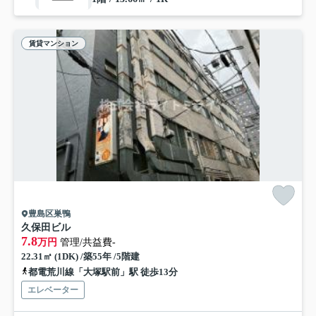
賃貸マンション
豊島区巣鴨
久保田ビル
7.8
万円
管理/共益費-
22.31㎡ (1DK) /築55年 /5階建
都電荒川線「大塚駅前」駅 徒歩13分
エレベーター