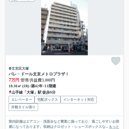
文京区大塚
パレ・ドール文京メトロプラザⅠ
7
万円
管理/共益費3,000円
18.36㎡ (1R) /築42年 /11階建
山手線「大塚」駅 徒歩9分
エレベーター
宅配ボックス
インターネット対応
外観タイル張り
室内設備はエアコン・洗面台など豊富に揃っており、過ごしやすいお部
屋になっております。収納はクロゼット・シューズボックスな...
もっと