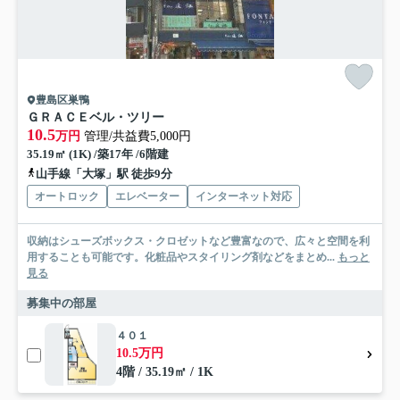
豊島区巣鴨
ＧＲＡＣＥベル・ツリー
10.5
万円
管理/共益費5,000円
35.19㎡ (1K) /築17年 /6階建
山手線「大塚」駅 徒歩9分
オートロック
エレベーター
インターネット対応
収納はシューズボックス・クロゼットなど豊富なので、広々と空間を利
用することも可能です。化粧品やスタイリング剤などをまとめ...
もっと
見る
募集中の部屋
４０１
10.5万円
4階 / 35.19㎡ / 1K