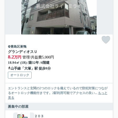
豊島区巣鴨
グランディオスＵ
8.2
万円
管理/共益費5,000円
18.94㎡ (1R) /築32年 /4階建
山手線「大塚」駅 徒歩9分
オートロック
エントランスと玄関の2つのロックを備えているので防犯対策につなが
るオートロック機能付きです。2駅利用可能でアクセスの良い...
もっと
見る
募集中の部屋
２０３