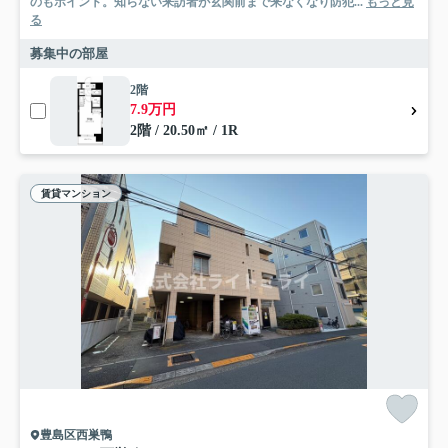
のもポイント。知らない来訪者が玄関前まで来なくなり防犯...
もっと見
る
募集中の部屋
2階
7.9万円
2階 / 20.50㎡ / 1R
賃貸マンション
豊島区西巣鴨