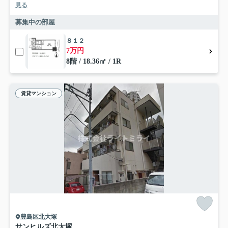
見る
募集中の部屋
８１２
7万円
8階 / 18.36㎡ / 1R
賃貸マンション
豊島区北大塚
サンヒルズ北大塚