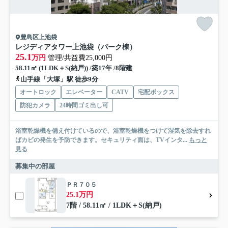
豊島区上池袋
レジディアタワー上池袋（パーク棟）
25.1
万円
管理/共益費25,000円
58.11㎡ (1LDK＋S(納戸)) /築17年 /8階建
山手線「大塚」駅 徒歩9分
オートロック
エレベーター
CATV
宅配ボックス
防犯カメラ
24時間ゴミ出し可
浴室乾燥機を備え付けているので、浴室乾燥機をつけて湿気を除去すれ
ばカビの発生を予防できます。セキュリティ面は、TVインタ...
もっと
見る
募集中の部屋
ＰＲ７０５
25.1万円
7階 / 58.11㎡ / 1LDK＋S(納戸)