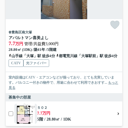
豊島区南大塚
アパルトマン喜美よし
7.7
万円
管理/共益費3,000円
28.80㎡ (1DK) /築41年 /5階建
山手線「大塚」駅 徒歩4分
都電荒川線「大塚駅前」駅 徒歩4分
CATV
光ファイバー
室内設備はCATV・エアコンなどが揃っており、とても充実していま
す。バルコニー付きの物件で、用途に合わせて利用できおすす...
もっと
見る
募集中の部屋
５０２
7.7万円
5階 / 28.80㎡ / 1DK