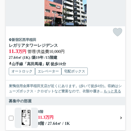
新宿区西早稲田
レガリアタワーレジデンス
11.3
万円
管理/共益費10,000円
27.64㎡ (1K) /築19年 /15階建
山手線「高田馬場」駅 徒歩10分
オートロック
エレベーター
宅配ボックス
巣鴨信用金庫早稲田支店が近くにあります。(歩いて徒歩4分)。収納はシ
ューズボックス・クロゼットなど豊富なので、衣類や履き...
もっと見る
募集中の部屋
8階
11.3万円
8階 / 27.64㎡ / 1K