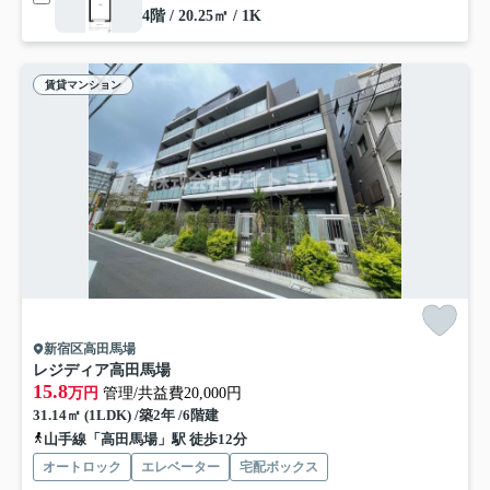
4階 / 20.25㎡ / 1K
賃貸マンション
新宿区高田馬場
レジディア高田馬場
15.8
万円
管理/共益費20,000円
31.14㎡ (1LDK) /築2年 /6階建
山手線「高田馬場」駅 徒歩12分
オートロック
エレベーター
宅配ボックス