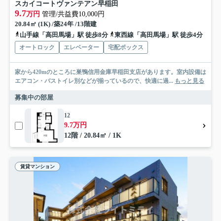
スカイコートヴァンテアン早稲田
9.7
万円
管理/共益費10,000円
20.84㎡ (1K) /築24年 /13階建
山手線「高田馬場」駅 徒歩8分
東西線「高田馬場」駅 徒歩4分
オートロック
エレベーター
宅配ボックス
家から420mのところに巣鴨信用金庫早稲田支店があります。室内設備は
エアコン・バストイレ別などが揃っているので、快適に過...
もっと見る
募集中の部屋
12
9.7万円
12階 / 20.84㎡ / 1K
賃貸マンション