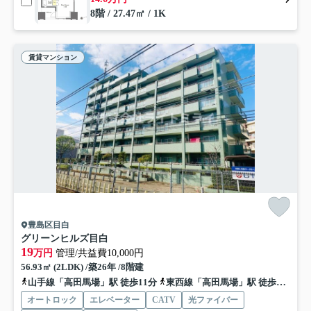
8階 / 27.47㎡ / 1K
賃貸マンション
豊島区目白
グリーンヒルズ目白
19
万円
管理/共益費10,000円
56.93㎡ (2LDK) /築26年 /8階建
山手線「高田馬場」駅 徒歩11分
東西線「高田馬場」駅 徒歩11分
オートロック
エレベーター
CATV
光ファイバー