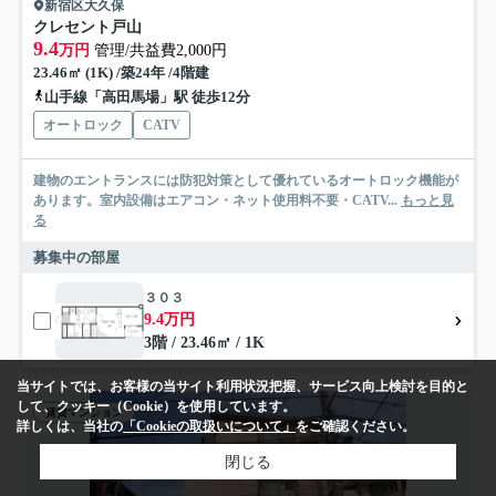
新宿区大久保
クレセント戸山
9.4
万円
管理/共益費2,000円
23.46㎡ (1K) /築24年 /4階建
山手線「高田馬場」駅 徒歩12分
オートロック
CATV
建物のエントランスには防犯対策として優れているオートロック機能が
あります。室内設備はエアコン・ネット使用料不要・CATV...
もっと見
る
募集中の部屋
３０３
9.4万円
3階 / 23.46㎡ / 1K
当サイトでは、お客様の当サイト利用状況把握、サービス向上検討を目的と
して、クッキー（Cookie）を使用しています。
賃貸マンション
詳しくは、当社の
「Cookieの取扱いについて」
をご確認ください。
閉じる