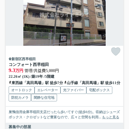
新宿区西早稲田
コンフォート西早稲田
9.3
万円
管理/共益費5,000円
22.26㎡ (1K) /築19年 /5階建
東西線「高田馬場」駅 徒歩7分
山手線「高田馬場」駅 徒歩11分
オートロック
エレベーター
光ファイバー
宅配ボックス
防犯カメラ
閑静な住宅地
巣鴨信用金庫早稲田支店だったら歩いてすぐ(徒歩6分)。収納はシューズ
ボックス・クロゼットなど豊富なので、広々と空間を利用...
もっと見る
募集中の部屋