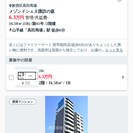
新宿区高田馬場
メゾンドシェヌ諏訪の森
6.3
万円
管理/共益費-
16.50㎡ (1R) /築41年 /2階建
山手線「高田馬場」駅 徒歩6分
近くにはファミリーマート 西早稲田店(徒歩6分)がありちょっとした買
い物に便利です。洗面所は浴室から独立しており、お湯の...
もっと見る
募集中の部屋
206
6.3万円
2階 / 16.50㎡ / 1R
賃貸マンション