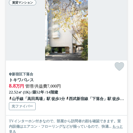
賃貸マンション
新宿区下落合
トキワパレス
8.8
万円
管理/共益費7,000円
22.52㎡ (1K) /築52年 /14階建
山手線「高田馬場」駅 徒歩3分
西武新宿線「下落合」駅 徒歩11分
光ファイバー
TVインターホン付きなので、部屋から訪問者の顔を確認できます。室
内設備はエアコン・フローリングなどが揃っているので、快適...
もっと
見る