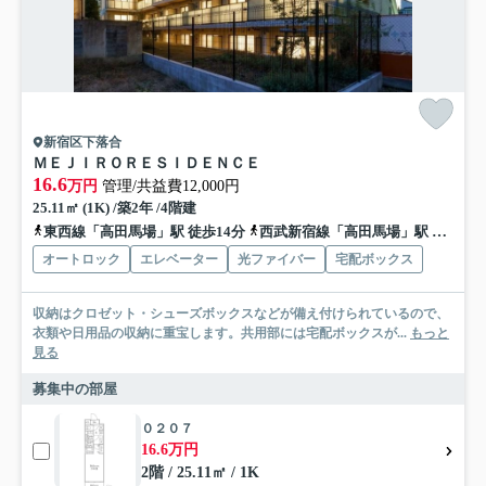
新宿区下落合
ＭＥＪＩＲＯＲＥＳＩＤＥＮＣＥ
16.6
万円
管理/共益費12,000円
25.11㎡ (1K) /築2年 /4階建
東西線「高田馬場」駅 徒歩14分
西武新宿線「高田馬場」駅 徒歩14分
オートロック
エレベーター
光ファイバー
宅配ボックス
収納はクロゼット・シューズボックスなどが備え付けられているので、
衣類や日用品の収納に重宝します。共用部には宅配ボックスが...
もっと
見る
募集中の部屋
０２０７
16.6万円
2階 / 25.11㎡ / 1K