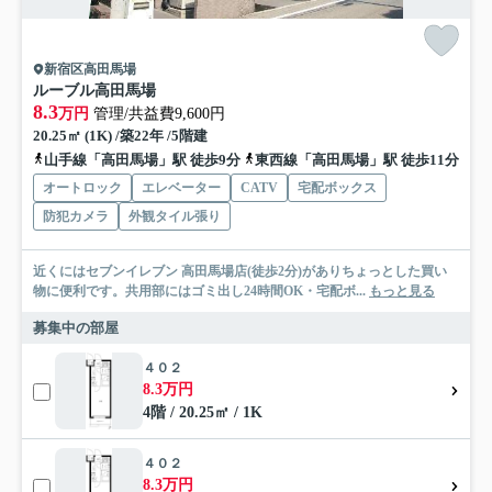
新宿区高田馬場
ルーブル高田馬場
8.3
万円
管理/共益費9,600円
20.25㎡ (1K) /築22年 /5階建
山手線「高田馬場」駅 徒歩9分
東西線「高田馬場」駅 徒歩11分
オートロック
エレベーター
CATV
宅配ボックス
防犯カメラ
外観タイル張り
近くにはセブンイレブン 高田馬場店(徒歩2分)がありちょっとした買い
物に便利です。共用部にはゴミ出し24時間OK・宅配ボ...
もっと見る
募集中の部屋
４０２
8.3万円
4階 / 20.25㎡ / 1K
４０２
8.3万円