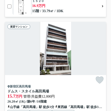
１５２０
16.9万円
15階 / 33.79㎡ / 1DK
賃貸マンション
新宿区高田馬場
ドムス・スタイル高田馬場
15.7
万円
管理/共益費12,000円
26.20㎡ (1K) /築6年 /10階建
山手線「高田馬場」駅 徒歩3分
東西線「高田馬場」駅 徒歩3分
西武