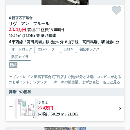
新宿区下落合
リヴ アン フルール
23.4
万円
管理/共益費15,000円
50.29㎡ (2LDK) /新築 /7階建
東西線「高田馬場」駅 徒歩7分
山手線「高田馬場」駅 徒歩8分
オートロック
エレベーター
CATV
宅配ボックス
防犯カメラ
新築
セブンイレブン 新宿下落合1丁目店まで徒歩3分と近場にコンビニがある
のもポイント。ワクワク、ドキドキの新生活。まずは当社...
もっと見る
募集中の部屋
６０２
23.4万円
6-7階 / 50.29㎡ / 2LDK