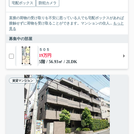
宅配ボックス
防犯カメラ
直接の荷物の受け取りを不安に思っている人でも宅配ボックスがあれば
接触せずに荷物を受け取ることができます。マンションの住人...
もっと
見る
募集中の部屋
５０５
19万円
5階 / 56.93㎡ / 2LDK
賃貸マンション