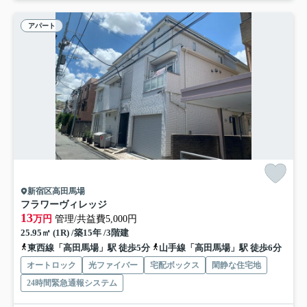
アパート
新宿区高田馬場
フラワーヴィレッジ
13
万円
管理/共益費5,000円
25.95㎡ (1R) /築15年 /3階建
東西線「高田馬場」駅 徒歩5分
山手線「高田馬場」駅 徒歩6分
オートロック
光ファイバー
宅配ボックス
閑静な住宅地
24時間緊急通報システム