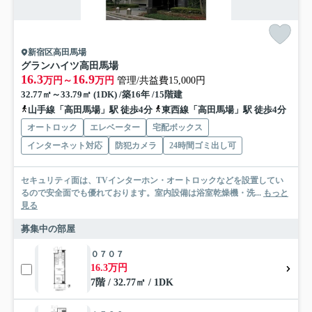
新宿区高田馬場
グランハイツ高田馬場
16.3
16.9
万円～
万円
管理/共益費15,000円
32.77㎡～33.79㎡ (1DK) /築16年 /15階建
山手線「高田馬場」駅 徒歩4分
東西線「高田馬場」駅 徒歩4分
オートロック
エレベーター
宅配ボックス
インターネット対応
防犯カメラ
24時間ゴミ出し可
セキュリティ面は、TVインターホン・オートロックなどを設置してい
るので安全面でも優れております。室内設備は浴室乾燥機・洗...
もっと
見る
募集中の部屋
０７０７
16.3万円
7階 / 32.77㎡ / 1DK