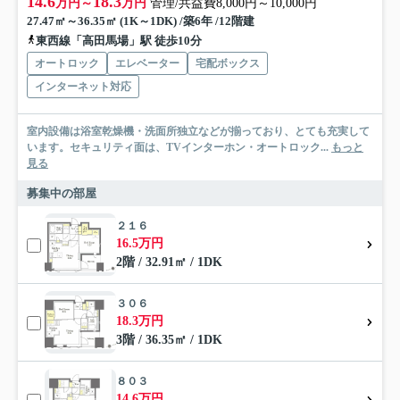
14.6
18.3
万円～
万円
管理/共益費8,000円～10,000円
27.47㎡～36.35㎡ (1K～1DK) /築6年 /12階建
東西線「高田馬場」駅 徒歩10分
オートロック
エレベーター
宅配ボックス
インターネット対応
室内設備は浴室乾燥機・洗面所独立などが揃っており、とても充実して
います。セキュリティ面は、TVインターホン・オートロック...
もっと
見る
募集中の部屋
２１６
16.5万円
2階 / 32.91㎡ / 1DK
３０６
18.3万円
3階 / 36.35㎡ / 1DK
８０３
14.6万円