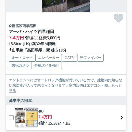
新宿区西早稲田
アーバ・ハイツ西早稲田
7.4
万円
管理/共益費3,000円
15.50㎡ (1K) /築32年 /4階建
山手線「高田馬場」駅 徒歩10分
オートロック
エレベーター
CATV
光ファイバー
防犯カメラ
外観タイル張り
エントランスにはオートロック機能が付いているので、建物内に知らな
い来訪者が入って来づらくなります。室内設備はエアコン・照...
もっと
見る
募集中の部屋
403
7.4万円
4階 / 15.50㎡ / 1K