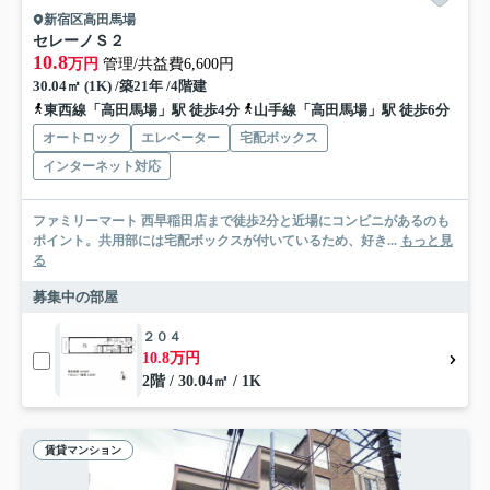
新宿区高田馬場
セレーノＳ２
10.8
万円
管理/共益費6,600円
30.04㎡ (1K) /築21年 /4階建
東西線「高田馬場」駅 徒歩4分
山手線「高田馬場」駅 徒歩6分
オートロック
エレベーター
宅配ボックス
インターネット対応
ファミリーマート 西早稲田店まで徒歩2分と近場にコンビニがあるのも
ポイント。共用部には宅配ボックスが付いているため、好き...
もっと見
る
募集中の部屋
２０４
10.8万円
2階 / 30.04㎡ / 1K
賃貸マンション