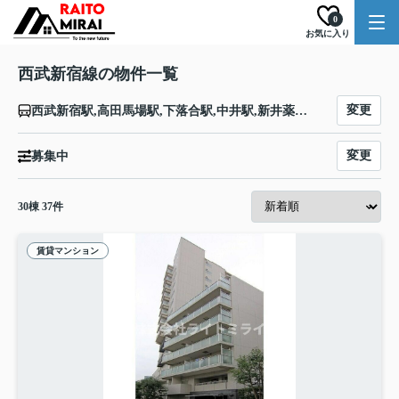
0
お気に入り
西武新宿線の物件一覧
変更
西武新宿駅,高田馬場駅,下落合駅,中井駅,新井薬師前駅,沼袋駅,野方駅,都立家政駅,鷺ノ宮駅,下井草駅,井荻駅,上井草駅,上石神井駅,武蔵関駅,東伏見駅,西武柳沢駅,田無駅,花小金井駅,小平駅,久米川駅,東村山駅,西武園駅,所沢駅,航空公園駅,新所沢駅,入曽駅,狭山市駅,新狭山駅,南大塚駅,本川越駅
変更
募集中
30
棟
37
件
賃貸マンション