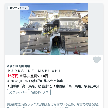
賃貸マンション
新宿区高田馬場
ＰＡＲＫＳＩＤＥ ＭＡＢＵＣＨＩ
16
万円
管理/共益費5,000円
35.00㎡ (1LDK＋S(納戸)) /築56年 /4階建
山手線「高田馬場」駅 徒歩7分
東西線「高田馬場」駅 徒歩6分
光ファイバー
宅配ボックス
共用部には宅配ボックスが備え付けられているため、対面で荷物を受け