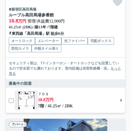
新宿区高田馬場
ルーブル高田馬場参番館
18.8
万円
管理/共益費12,000円
41.25㎡ (2DK) /築13年 /7階建
東西線「高田馬場」駅 徒歩6分
オートロック
エレベーター
光ファイバー
宅配ボックス
防犯カメラ
外観タイル張り
セキュリティ面は、TVインターホン・オートロックなどを設置してい
るので安全面でも優れております。室内設備は浴室乾燥機・洗...
もっと
見る
募集中の部屋
７０３
18.8万円
7階 / 41.25㎡ / 2DK
アパート