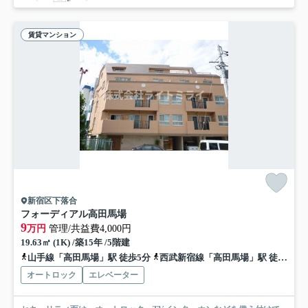
賃貸マンション
新宿区下落合
フォーディアル高田馬場
9
万円
管理/共益費4,000円
19.63㎡ (1K) /築15年 /5階建
山手線「高田馬場」駅 徒歩5分
西武新宿線「高田馬場」駅 徒歩5分
オートロック
エレベーター