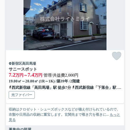
新宿区高田馬場
サニースポット
7.2
7.4
万円～
万円
管理/共益費2,000円
19.00㎡～20.00㎡ (1R～1K) /築39年 /2階建
西武新宿線「高田馬場」駅 徒歩7分
西武新宿線「下落合」駅 徒歩12分
光ファイバー
収納はクロゼット・シューズボックスなどが備え付けられているので、
衣類や日用品の収納に重宝します。玄関先まで覗き穴を覗きに...
もっと
見る
募集中の部屋