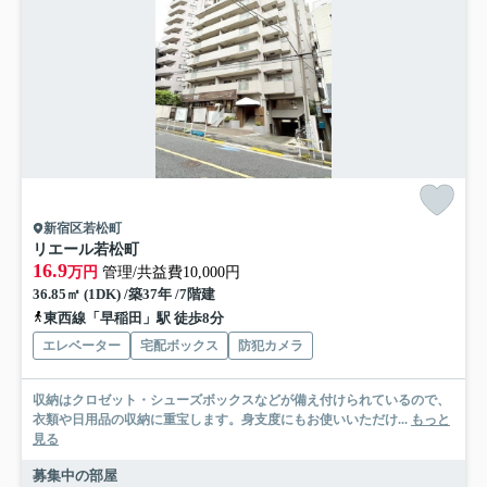
新宿区若松町
リエール若松町
16.9
万円
管理/共益費10,000円
36.85㎡ (1DK) /築37年 /7階建
東西線「早稲田」駅 徒歩8分
エレベーター
宅配ボックス
防犯カメラ
収納はクロゼット・シューズボックスなどが備え付けられているので、
衣類や日用品の収納に重宝します。身支度にもお使いいただけ...
もっと
見る
募集中の部屋