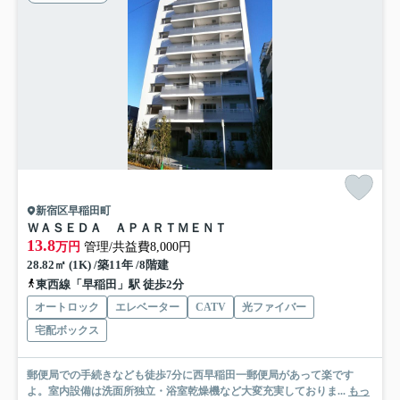
新宿区早稲田町
ＷＡＳＥＤＡ ＡＰＡＲＴＭＥＮＴ
13.8
万円
管理/共益費8,000円
28.82㎡ (1K) /築11年 /8階建
東西線「早稲田」駅 徒歩2分
オートロック
エレベーター
CATV
光ファイバー
宅配ボックス
郵便局での手続きなども徒歩7分に西早稲田一郵便局があって楽です
よ。室内設備は洗面所独立・浴室乾燥機など大変充実しておりま...
もっ