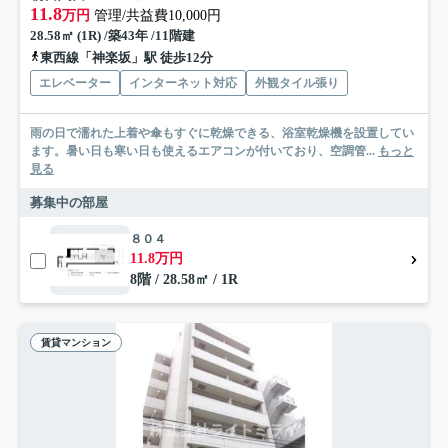
11.8
万円
管理/共益費10,000円
28.58㎡ (1R) /築43年 /11階建
東西線「神楽坂」駅 徒歩12分
エレベーター
インターネット対応
外観タイル張り
雨の日で濡れた上着や傘もすぐに乾燥できる、浴室乾燥機を設置してい
ます。暑い日も寒い日も使えるエアコンが付いており、空調管...
もっと
見る
募集中の部屋
８０４
11.8万円
8階 / 28.58㎡ / 1R
賃貸マンション