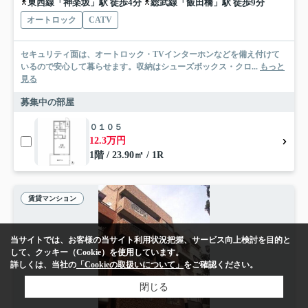
東西線「神楽坂」駅 徒歩4分
総武線「飯田橋」駅 徒歩9分
オートロック
CATV
セキュリティ面は、オートロック・TVインターホンなどを備え付けて
いるので安心して暮らせます。収納はシューズボックス・クロ...
もっと
見る
募集中の部屋
０１０５
12.3万円
1階 / 23.90㎡ / 1R
賃貸マンション
当サイトでは、お客様の当サイト利用状況把握、サービス向上検討を目的と
して、クッキー（Cookie）を使用しています。
詳しくは、当社の
「Cookieの取扱いについて」
をご確認ください。
閉じる