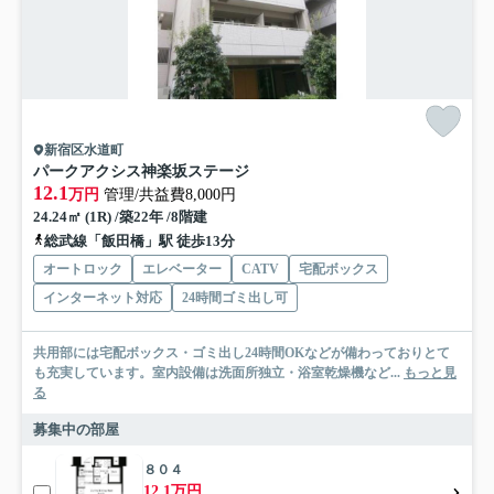
新宿区水道町
パークアクシス神楽坂ステージ
12.1
万円
管理/共益費8,000円
24.24㎡ (1R) /築22年 /8階建
総武線「飯田橋」駅 徒歩13分
オートロック
エレベーター
CATV
宅配ボックス
インターネット対応
24時間ゴミ出し可
共用部には宅配ボックス・ゴミ出し24時間OKなどが備わっておりとて
も充実しています。室内設備は洗面所独立・浴室乾燥機など...
もっと見
る
募集中の部屋
８０４
12.1万円