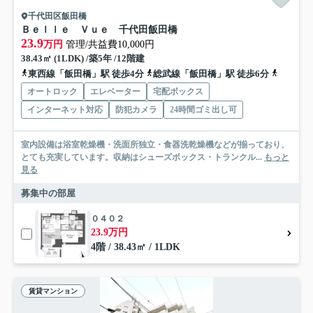
千代田区飯田橋
Ｂｅｌｌｅ Ｖｕｅ 千代田飯田橋
23.9
万円
管理/共益費10,000円
38.43㎡ (1LDK) /築5年 /12階建
東西線「飯田橋」駅 徒歩4分
総武線「飯田橋」駅 徒歩6分
東西線「
オートロック
エレベーター
宅配ボックス
インターネット対応
防犯カメラ
24時間ゴミ出し可
室内設備は浴室乾燥機・洗面所独立・食器洗乾燥機などが揃っており、
とても充実しています。収納はシューズボックス・トランクル...
もっと
見る
募集中の部屋
０４０２
23.9万円
4階 / 38.43㎡ / 1LDK
賃貸マンション