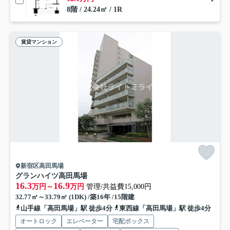
8階 / 24.24㎡ / 1R
賃貸マンション
新宿区高田馬場
グランハイツ高田馬場
16.3
16.9
万円～
万円
管理/共益費15,000円
32.77㎡～33.79㎡ (1DK) /築16年 /15階建
山手線「高田馬場」駅 徒歩4分
東西線「高田馬場」駅 徒歩4分
オートロック
エレベーター
宅配ボックス