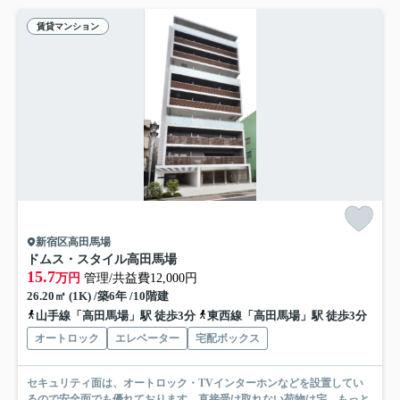
賃貸マンション
新宿区高田馬場
ドムス・スタイル高田馬場
15.7
万円
管理/共益費12,000円
26.20㎡ (1K) /築6年 /10階建
山手線「高田馬場」駅 徒歩3分
東西線「高田馬場」駅 徒歩3分
オートロック
エレベーター
宅配ボックス
セキュリティ面は、オートロック・TVインターホンなどを設置してい
るので安全面でも優れております。直接受け取れない荷物は宅...
もっと