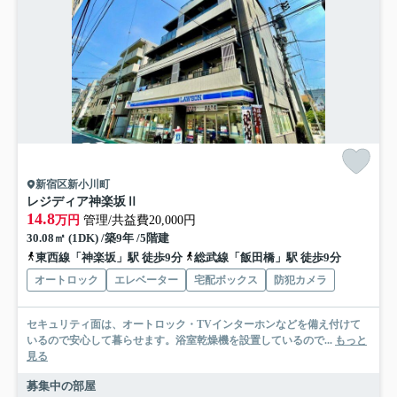
新宿区新小川町
レジディア神楽坂Ⅱ
14.8
万円
管理/共益費20,000円
30.08㎡ (1DK) /築9年 /5階建
東西線「神楽坂」駅 徒歩9分
総武線「飯田橋」駅 徒歩9分
オートロック
エレベーター
宅配ボックス
防犯カメラ
セキュリティ面は、オートロック・TVインターホンなどを備え付けて
いるので安心して暮らせます。浴室乾燥機を設置しているので...
もっと
見る
募集中の部屋