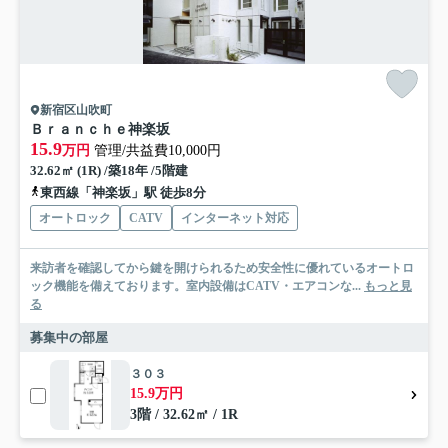
新宿区山吹町
Ｂｒａｎｃｈｅ神楽坂
15.9
万円
管理/共益費10,000円
32.62㎡ (1R) /築18年 /5階建
東西線「神楽坂」駅 徒歩8分
オートロック
CATV
インターネット対応
来訪者を確認してから鍵を開けられるため安全性に優れているオートロ
ック機能を備えております。室内設備はCATV・エアコンな...
もっと見
る
募集中の部屋
３０３
15.9万円
3階 / 32.62㎡ / 1R