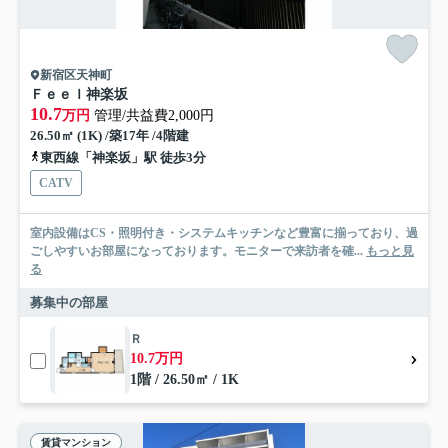
新宿区天神町
Ｆｅｅｌ神楽坂
10.7
万円
管理/共益費2,000円
26.50㎡ (1K) /築17年 /4階建
東西線「神楽坂」駅 徒歩3分
CATV
室内設備はCS・照明付き・システムキッチンなど豊富に揃っており、過
ごしやすいお部屋になっております。モニターで来訪者を確...
もっと見
る
募集中の部屋
Ｒ
10.7万円
1階 / 26.50㎡ / 1K
賃貸マンション