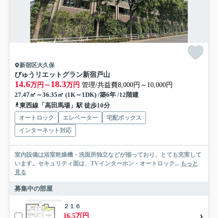
新宿区大久保
びゅうリエットグラン新宿戸山
14.6
18.3
万円～
万円
管理/共益費8,000円～10,000円
27.47㎡～36.35㎡ (1K～1DK) /築6年 /12階建
東西線「高田馬場」駅 徒歩10分
オートロック
エレベーター
宅配ボックス
インターネット対応
室内設備は浴室乾燥機・洗面所独立などが揃っており、とても充実して
います。セキュリティ面は、TVインターホン・オートロック...
もっと
見る
募集中の部屋
２１６
16.5万円