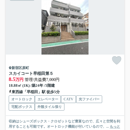
新宿区原町
スカイコート早稲田第５
8.5
万円
管理/共益費7,000円
18.88㎡ (1K) /築24年 /5階建
東西線「早稲田」駅 徒歩5分
オートロック
エレベーター
CATV
光ファイバー
宅配ボックス
外観タイル張り
収納はシューズボックス・クロゼットなど豊富なので、広々と空間を利
用することも可能です。オートロック機能が付いているので、...
もっと