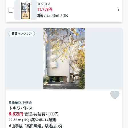
０２０３
11.7万円
2階 / 23.46㎡ / 1K
賃貸マンション
新宿区下落合
トキワパレス
8.8
万円
管理/共益費7,000円
22.52㎡ (1K) /築52年 /14階建
山手線「高田馬場」駅 徒歩3分