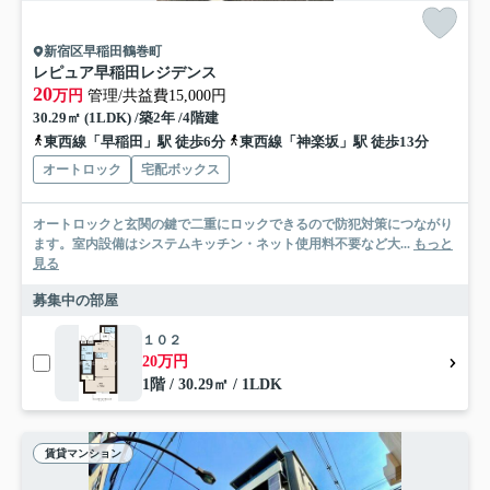
新宿区早稲田鶴巻町
レピュア早稲田レジデンス
20
万円
管理/共益費15,000円
30.29㎡ (1LDK) /築2年 /4階建
東西線「早稲田」駅 徒歩6分
東西線「神楽坂」駅 徒歩13分
オートロック
宅配ボックス
オートロックと玄関の鍵で二重にロックできるので防犯対策につながり
ます。室内設備はシステムキッチン・ネット使用料不要など大...
もっと
見る
募集中の部屋
１０２
20万円
1階 / 30.29㎡ / 1LDK
賃貸マンション