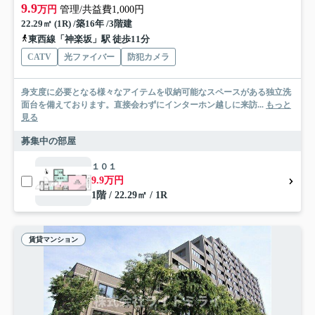
9.9
万円
管理/共益費1,000円
22.29㎡ (1R) /築16年 /3階建
東西線「神楽坂」駅 徒歩11分
CATV
光ファイバー
防犯カメラ
身支度に必要となる様々なアイテムを収納可能なスペースがある独立洗
面台を備えております。直接会わずにインターホン越しに来訪...
もっと
見る
募集中の部屋
１０１
9.9万円
1階 / 22.29㎡ / 1R
賃貸マンション