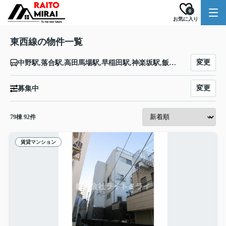
0
お気に入り
東西線の物件一覧
変更
中野駅,落合駅,高田馬場駅,早稲田駅,神楽坂駅,飯田橋駅,九段下駅,竹橋駅,大手町駅,日本橋駅,茅場町駅,門前仲町駅,木場駅,東陽町駅,南砂町駅,西葛西駅,葛西駅,浦安駅,南行徳駅,行徳駅,妙典駅,原木中山駅,西船橋駅
変更
募集中
79
棟
92
件
賃貸マンション