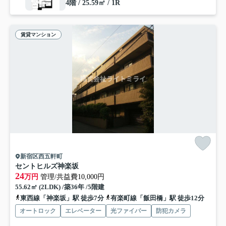
4階 / 25.59㎡ / 1R
賃貸マンション
新宿区西五軒町
セントヒルズ神楽坂
24
万円
管理/共益費10,000円
55.62㎡ (2LDK) /築36年 /5階建
東西線「神楽坂」駅 徒歩7分
有楽町線「飯田橋」駅 徒歩12分
オートロック
エレベーター
光ファイバー
防犯カメラ