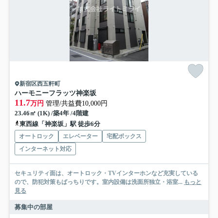
新宿区西五軒町
ハーモニーフラッツ神楽坂
11.7
万円
管理/共益費10,000円
23.46㎡ (1K) /築4年 /4階建
東西線「神楽坂」駅 徒歩6分
オートロック
エレベーター
宅配ボックス
インターネット対応
セキュリティ面は、オートロック・TVインターホンなど充実している
ので、防犯対策もばっちりです。室内設備は洗面所独立・浴室...
もっと
見る
募集中の部屋