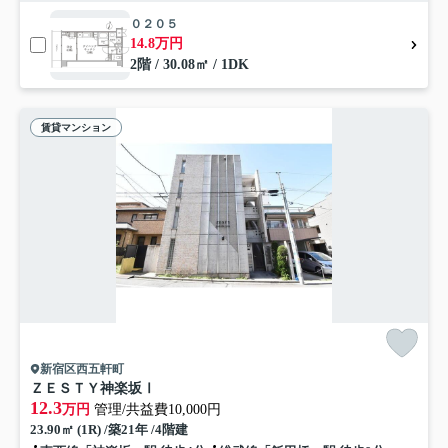
０２０５
14.8万円
2階 / 30.08㎡ / 1DK
賃貸マンション
新宿区西五軒町
ＺＥＳＴＹ神楽坂Ⅰ
12.3
万円
管理/共益費10,000円
23.90㎡ (1R) /築21年 /4階建