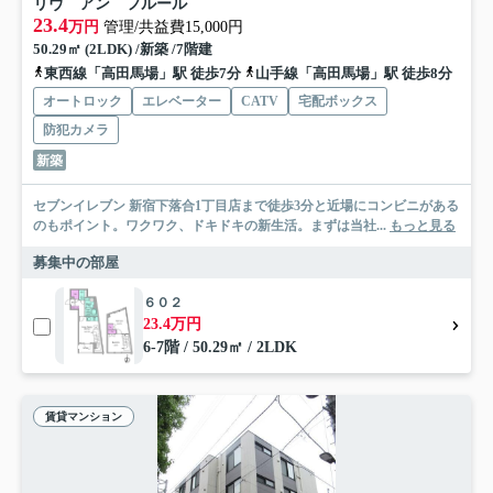
リヴ アン フルール
23.4
万円
管理/共益費15,000円
50.29㎡ (2LDK) /新築 /7階建
東西線「高田馬場」駅 徒歩7分
山手線「高田馬場」駅 徒歩8分
オートロック
エレベーター
CATV
宅配ボックス
防犯カメラ
新築
セブンイレブン 新宿下落合1丁目店まで徒歩3分と近場にコンビニがある
のもポイント。ワクワク、ドキドキの新生活。まずは当社...
もっと見る
募集中の部屋
６０２
23.4万円
6-7階 / 50.29㎡ / 2LDK
賃貸マンション