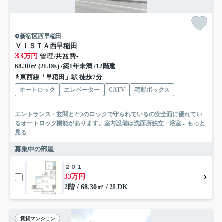
新宿区西早稲田
ＶＩＳＴＡ西早稲田
33
万円
管理/共益費-
68.30㎡ (2LDK) /築1年未満 /12階建
東西線「早稲田」駅 徒歩7分
オートロック
エレベーター
CATV
宅配ボックス
エントランス・玄関と2つのロックで守られているの安全面に優れてい
るオートロック機能があります。室内設備は洗面所独立・浴室...
もっと
見る
募集中の部屋
２０１
33万円
2階 / 68.30㎡ / 2LDK
賃貸マンション