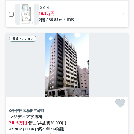
２０４
16.9万円
2階 / 36.85㎡ / 1DK
賃貸マンション
千代田区神田三崎町
レジディア水道橋
20.3
万円
管理/共益費20,000円
42.20㎡ (1LDK) /築21年 /14階建