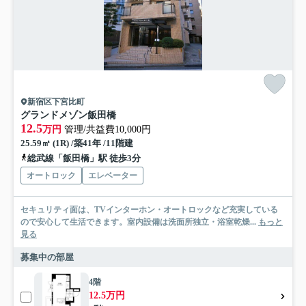
新宿区下宮比町
グランドメゾン飯田橋
12.5
万円
管理/共益費10,000円
25.59㎡ (1R) /築41年 /11階建
総武線「飯田橋」駅 徒歩3分
オートロック
エレベーター
セキュリティ面は、TVインターホン・オートロックなど充実している
ので安心して生活できます。室内設備は洗面所独立・浴室乾燥...
もっと
見る
募集中の部屋
4階
12.5万円