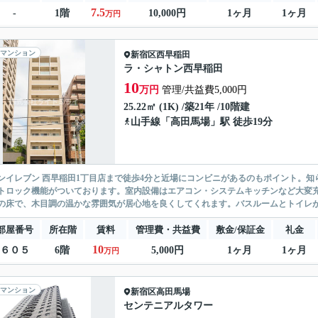
7.5
-
1階
10,000円
1ヶ月
1ヶ月
万円
マンション
新宿区
西早稲田
ラ・シャトン西早稲田
10
万円
管理/共益費5,000円
25.22㎡ (1K) /築21年 /10階建
山手線
「
高田馬場
」駅 徒歩19分
ンイレブン 西早稲田1丁目店まで徒歩4分と近場にコンビニがあるのもポイント。
トロック機能がついております。室内設備はエアコン・システムキッチンなど大変
の床で、木目調の温かな雰囲気が居心地を良くしてくれます。バスルームとトイレが分
部屋番号
所在階
賃料
管理費・共益費
敷金/保証金
礼金
10
６０５
6階
5,000円
1ヶ月
1ヶ月
万円
マンション
新宿区
高田馬場
センテニアルタワー