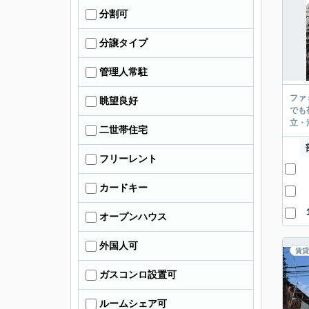
分割可
分譲タイプ
管理人常駐
ファ
眺望良好
でも
立・
二世帯住宅
フリーレント
カードキー
オープンハウス
外国人可
賃貸
ガスコンロ設置可
ルームシェア可