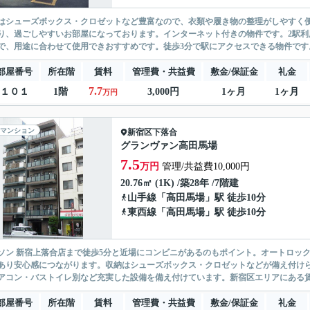
はシューズボックス・クロゼットなど豊富なので、衣類や履き物の整理がしやすく
り、過ごしやすいお部屋になっております。インターネット付きの物件です。2駅
で、用途に合わせて使用できおすすめです。徒歩3分で駅にアクセスできる物件です。
部屋番号
所在階
賃料
管理費・共益費
敷金/保証金
礼金
7.7
１０１
1階
3,000円
1ヶ月
1ヶ月
万円
マンション
新宿区
下落合
グランヴァン高田馬場
7.5
万円
管理/共益費10,000円
20.76㎡ (1K) /築28年 /7階建
山手線
「
高田馬場
」駅 徒歩10分
東西線
「
高田馬場
」駅 徒歩10分
ソン 新宿上落合店まで徒歩5分と近場にコンビニがあるのもポイント。オートロッ
あり安心感につながります。収納はシューズボックス・クロゼットなどが備え付け
アコン・バストイレ別など充実した設備を備え付けています。新宿区エリアにある賃
部屋番号
所在階
賃料
管理費・共益費
敷金/保証金
礼金