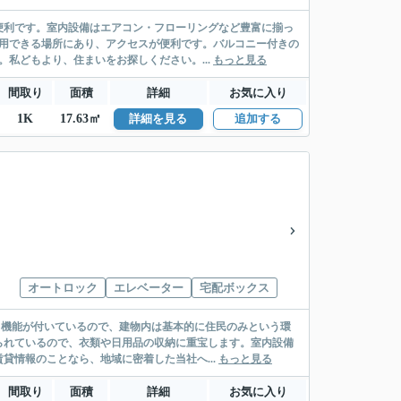
便利です。室内設備はエアコン・フローリングなど豊富に揃っ
利用できる場所にあり、アクセスが便利です。バルコニー付きの
私どもより、住まいをお探しください。...
もっと見る
間取り
面積
詳細
お気に入り
1K
17.63㎡
詳細を見る
追加する
オートロック
エレベーター
宅配ボックス
ク機能が付いているので、建物内は基本的に住民のみという環
られているので、衣類や日用品の収納に重宝します。室内設備
貸情報のことなら、地域に密着した当社へ...
もっと見る
間取り
面積
詳細
お気に入り