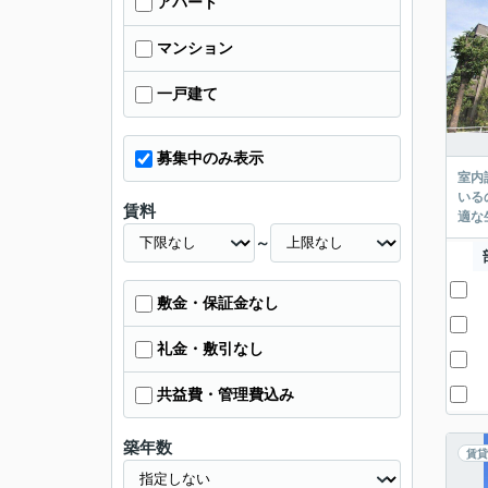
アパート
マンション
一戸建て
募集中のみ表示
室内
いる
賃料
適な
～
敷金・保証金なし
礼金・敷引なし
共益費・管理費込み
築年数
賃貸