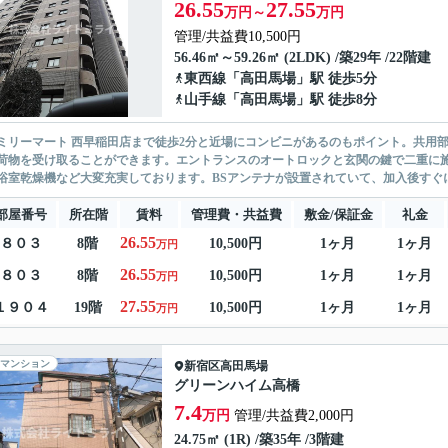
26.55
27.55
万円～
万円
管理/共益費10,500円
56.46㎡～59.26㎡ (2LDK) /築29年 /22階建
東西線
「
高田馬場
」駅 徒歩5分
山手線
「
高田馬場
」駅 徒歩8分
ミリーマート 西早稲田店まで徒歩2分と近場にコンビニがあるのもポイント。共用
荷物を受け取ることができます。エントランスのオートロックと玄関の鍵で二重に
浴室乾燥機など大変充実しております。BSアンテナが設置されていて、加入後すぐにB
部屋番号
所在階
賃料
管理費・共益費
敷金/保証金
礼金
26.55
８０３
8階
10,500円
1ヶ月
1ヶ月
万円
26.55
８０３
8階
10,500円
1ヶ月
1ヶ月
万円
27.55
１９０４
19階
10,500円
1ヶ月
1ヶ月
万円
マンション
新宿区
高田馬場
グリーンハイム高橋
7.4
万円
管理/共益費2,000円
24.75㎡ (1R) /築35年 /3階建