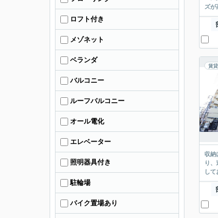
ズが
ロフト付き
メゾネット
ベランダ
賃貸
バルコニー
ルーフバルコニー
オール電化
エレベーター
収納
照明器具付き
り、
して
駐輪場
バイク置場あり