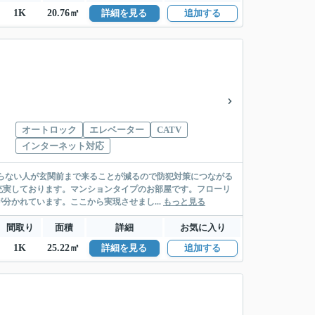
1K
20.76㎡
詳細を見る
追加する
オートロック
エレベーター
CATV
インターネット対応
知らない人が玄関前まで来ることが減るので防犯対策につながる
充実しております。マンションタイプのお部屋です。フローリ
かれています。ここから実現させまし...
もっと見る
間取り
面積
詳細
お気に入り
1K
25.22㎡
詳細を見る
追加する