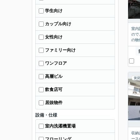
学生向け
カップル向け
室内
ので
女性向け
の物
ファミリー向け
ワンフロア
高層ビル
賃貸
飲食店可
居抜物件
設備・仕様
室内洗濯機置場
収納
ース
フローリング