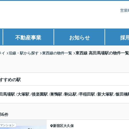
営業
不動産事業
お知らせ
採
ライ
沿線・駅から探す
東西線の物件一覧
東西線 高田馬場駅の物件一覧
すすめの駅
田馬場駅
/
大塚駅
/
後楽園駅
/
巣鴨駅
/
駒込駅
/
早稲田駅
/
新大塚駅
/
飯田橋
36
件
マンション
新宿区
大久保