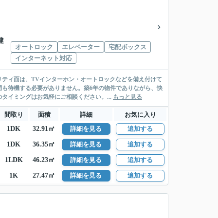
建
オートロック
エレベーター
宅配ボックス
インターネット対応
ティ面は、TVインターホン・オートロックなどを備え付けて
間も待機する必要がありません。築6年の物件でありながら、快
イミングはお気軽にご相談ください。...
もっと見る
間取り
面積
詳細
お気に入り
1DK
32.91㎡
詳細を見る
追加する
1DK
36.35㎡
詳細を見る
追加する
1LDK
46.23㎡
詳細を見る
追加する
1K
27.47㎡
詳細を見る
追加する