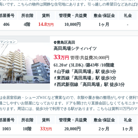
高いです。こちらの物件は閑静な住宅地にあります。引っ越しの希望日などあればお伝
部屋番号
所在階
賃料
管理費・共益費
敷金/保証金
礼金
14.8
406
4階
10,000円
1ヶ月
-
万円
マンション
豊島区
高田
高田馬場シティハイツ
33
万円
管理/共益費20,000円
61.20㎡ (3LDK) /築43年 /10階建
山手線
「
高田馬場
」駅 徒歩3分
東西線
「
高田馬場
」駅 徒歩3分
西武新宿線
「
高田馬場
」駅 徒歩3分
は全居室収納・シューズWICなど豊富なので、衣類や履き物の整理がしやすく便利
過ごしやすいお部屋になっております。ドアを開けたり直接会話しなくてもモニタ
おります。周辺には、徒歩3分で利用できる駅があります。こちらは賃料33万円のマン
部屋番号
所在階
賃料
管理費・共益費
敷金/保証金
礼金
33
1003
10階
20,000円
2ヶ月
1ヶ月
万円