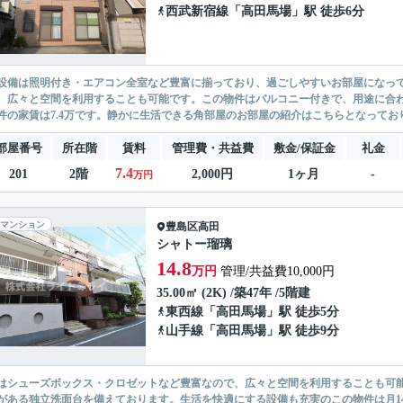
西武新宿線
「
高田馬場
」駅 徒歩6分
設備は照明付き・エアコン全室など豊富に揃っており、過ごしやすいお部屋になっ
、広々と空間を利用することも可能です。この物件はバルコニー付きで、用途に合
件の家賃は7.4万です。静かに生活できる角部屋のお部屋の紹介はこちらとなっており
部屋番号
所在階
賃料
管理費・共益費
敷金/保証金
礼金
7.4
201
2階
2,000円
1ヶ月
-
万円
マンション
豊島区
高田
シャトー瑠璃
14.8
万円
管理/共益費10,000円
35.00㎡ (2K) /築47年 /5階建
東西線
「
高田馬場
」駅 徒歩5分
山手線
「
高田馬場
」駅 徒歩9分
はシューズボックス・クロゼットなど豊富なので、広々と空間を利用することも可
がある独立洗面台を備えております。生活を快適にする設備も充実のこの物件は月14