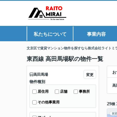
私たちについて
事業内容
文京区で賃貸マンション物件を探すなら株式会社ライトミ
東西線 高田馬場駅の物件一覧
お
高田馬場
変更
物件種別
高
居住用
店舗
事務所
その他事業用
29
棟
賃貸