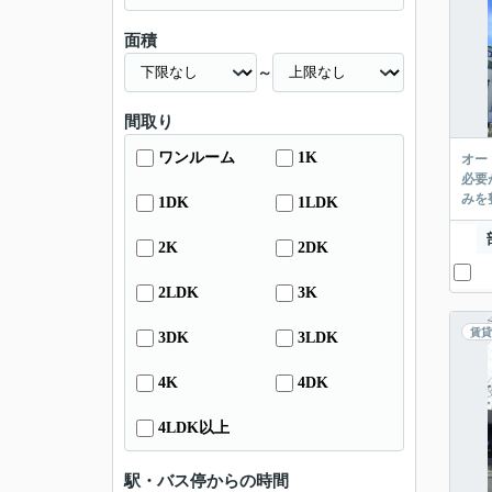
面積
～
間取り
ワンルーム
1K
オー
必要
みを
1DK
1LDK
2K
2DK
2LDK
3K
賃貸
3DK
3LDK
4K
4DK
4LDK以上
駅・バス停からの時間