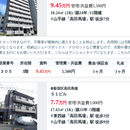
9.45
万円
管理/共益費5,500円
18.24㎡ (1R) /築24年 /11階建
山手線
「
高田馬場
」駅 徒歩7分
トロック付きなので、不審者が建物内に侵入することを抑止します。共用部には宅
がなくなります。収納はシューズボックス・クロゼットなど豊富なので、衣類や履
整えるのにもお使いいただけます。こちらはマンションタイプになります。こちらの
部屋番号
所在階
賃料
管理費・共益費
敷金/保証金
礼金
9.45
３０５
3階
5,500円
1ヶ月
1ヶ月
万円
マンション
新宿区
高田馬場
Ｓ１ビル
7.7
万円
管理/共益費3,000円
17.63㎡ (1K) /築33年 /3階建
東西線
「
高田馬場
」駅 徒歩3分
山手線
「
高田馬場
」駅 徒歩9分