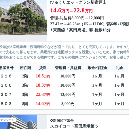
びゅうリエットグラン新宿戸山
14.6
22.8
万円～
万円
管理/共益費8,000円～12,000円
27.47㎡～46.23㎡ (1K～1LDK) /築6年 /12階
東西線
「
高田馬場
」駅 徒歩10分
設備は浴室乾燥機・洗面所独立などが揃っており、とても充実しています。セキュリ
ので安心して暮らせます。共用部には宅配ボックスを設置しているため、家で何時
生活をおくることができる物件です。こちらの物件はマンションです。お引っ越しのタ
部屋番号
所在階
賃料
管理費・共益費
敷金/保証金
礼金
16.5
２１６
2階
10,000円
1ヶ月
1ヶ月
万円
18.3
３０６
3階
10,000円
1ヶ月
1ヶ月
万円
22.8
３０７
3階
12,000円
1ヶ月
1ヶ月
万円
14.6
８０３
8階
8,000円
1ヶ月
1ヶ月
万円
マンション
新宿区
下落合
スカイコート高田馬場第５