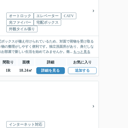
オートロック
エレベーター
CATV
光ファイバー
宅配ボックス
外観タイル張り
配ボックスが備え付けられているため、対面で荷物を受け取る
き物の整理がしやすく便利です。独立洗面所があり、身だしな
お部屋で新しい生活を始めてみませんか。衛...
もっと見る
間取り
面積
詳細
お気に入り
1R
18.24㎡
詳細を見る
追加する
インターネット対応