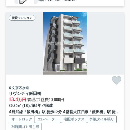
賃貸マンション
文京区水道
リヴシティ飯田橋
13.4
万円
管理/共益費10,000円
30.35㎡ (1K) /築5年 /7階建
総武線「飯田橋」駅 徒歩12分
都営大江戸線「飯田橋」駅 徒歩12分
オートロック
エレベーター
宅配ボックス
外観タイル張り
24時間ゴミ出し可