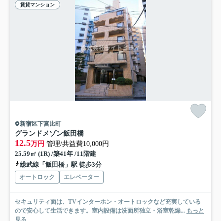
賃貸マンション
新宿区下宮比町
グランドメゾン飯田橋
12.5
万円
管理/共益費10,000円
25.59㎡ (1R) /築41年 /11階建
総武線「飯田橋」駅 徒歩3分
オートロック
エレベーター
セキュリティ面は、TVインターホン・オートロックなど充実している
ので安心して生活できます。室内設備は洗面所独立・浴室乾燥...
もっと
見る