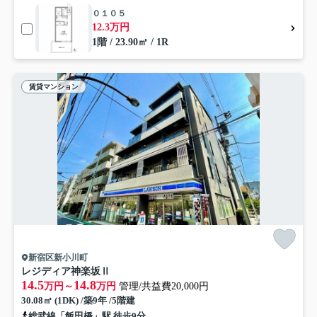
０１０５
12.3万円
1階 / 23.90㎡ / 1R
賃貸マンション
新宿区新小川町
レジディア神楽坂Ⅱ
14.5
14.8
万円～
万円
管理/共益費20,000円
30.08㎡ (1DK) /築9年 /5階建
総武線「飯田橋」駅 徒歩9分