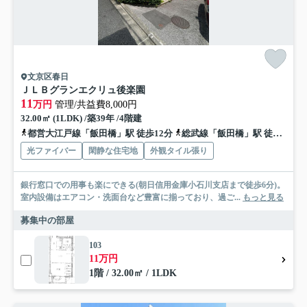
文京区春日
ＪＬＢグランエクリュ後楽園
11
万円
管理/共益費8,000円
32.00㎡ (1LDK) /築39年 /4階建
都営大江戸線「飯田橋」駅 徒歩12分
総武線「飯田橋」駅 徒歩13分
光ファイバー
閑静な住宅地
外観タイル張り
銀行窓口での用事も楽にできる(朝日信用金庫小石川支店まで徒歩6分)。
室内設備はエアコン・洗面台など豊富に揃っており、過ご...
もっと見る
募集中の部屋
103
11万円
1階 / 32.00㎡ / 1LDK