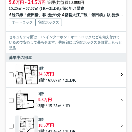
9.8
24.5
万円～
万円
管理/共益費10,000円
15.25㎡～67.67㎡ (1R～2LDK) /築5年 /4階建
総武線「飯田橋」駅 徒歩9分
都営大江戸線「飯田橋」駅 徒歩7分
オートロック
宅配ボックス
セキュリティ面は、TVインターホン・オートロックなどを備え付けて
いるので安心して暮らせます。共用部には宅配ボックスを設置...
もっと
見る
募集中の部屋
1階
24.5万円
1階 / 67.67㎡ / 2LDK
3階
9.8万円
3階 / 15.25㎡ / 1R
3階
18.5万円
3階 / 41.46㎡ / 1LDK