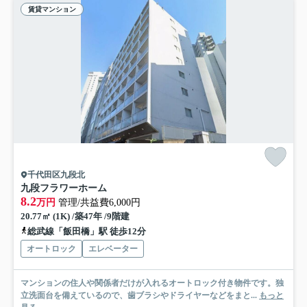
賃貸マンション
千代田区九段北
九段フラワーホーム
8.2
万円
管理/共益費6,000円
20.77㎡ (1K) /築47年 /9階建
総武線「飯田橋」駅 徒歩12分
オートロック
エレベーター
マンションの住人や関係者だけが入れるオートロック付き物件です。独
立洗面台を備えているので、歯ブラシやドライヤーなどをまと...
もっと