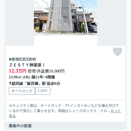
新宿区西五軒町
ＺＥＳＴＹ神楽坂Ⅰ
12.3
万円
管理/共益費10,000円
23.90㎡ (1R) /築21年 /4階建
総武線「飯田橋」駅 徒歩9分
オートロック
CATV
セキュリティ面は、オートロック・TVインターホンなどを備え付けて
いるので安心して暮らせます。収納はシューズボックス・クロ...
もっと
見る
募集中の部屋