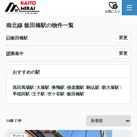
0
お気に入り
南北線 飯田橋駅の物件一覧
変更
飯田橋駅
変更
募集中
おすすめの駅
高田馬場駅
/
大塚駅
/
巣鴨駅
/
後楽園駅
/
駒込駅
/
新大塚駅
/
早稲田駅
/
王子駅
/
市ケ谷駅
/
飯田橋駅
14
棟
17
件
アパート