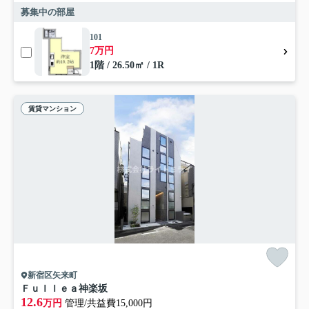
募集中の部屋
101
7万円
1階 / 26.50㎡ / 1R
賃貸マンション
新宿区矢来町
Ｆｕｌｌｅａ神楽坂
12.6
万円
管理/共益費15,000円