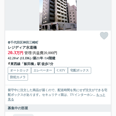
千代田区神田三崎町
レジディア水道橋
20.3
万円
管理/共益費20,000円
42.20㎡ (1LDK) /築21年 /14階建
東西線「飯田橋」駅 徒歩7分
オートロック
エレベーター
CATV
宅配ボックス
防犯カメラ
留守中に注文した商品が届くので、配送時間を気にせず注文ができる宅
配ボックスがあります。セキュリティ面は、TVインターホン...
もっと
見る
募集中の部屋