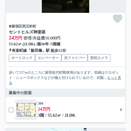
新宿区西五軒町
セントヒルズ神楽坂
24
万円
管理/共益費10,000円
55.62㎡ (2LDK) /築36年 /5階建
有楽町線「飯田橋」駅 徒歩12分
オートロック
エレベーター
光ファイバー
防犯カメラ
歩いて327mのところに新宿改代町郵便局があります。収納はクロゼッ
ト・シューズボックスなどが備え付けられているので、衣類...
もっと見
る
募集中の部屋
304
24万円
3階 / 55.62㎡ / 2LDK