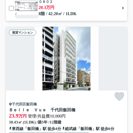
０８０２
20.3万円
8階 / 42.20㎡ / 1LDK
賃貸マンション
千代田区飯田橋
Ｂｅｌｌｅ Ｖｕｅ 千代田飯田橋
23.9
万円
管理/共益費10,000円
38.43㎡ (1LDK) /築5年 /12階建
東西線「飯田橋」駅 徒歩4分
総武線「飯田橋」駅 徒歩6分