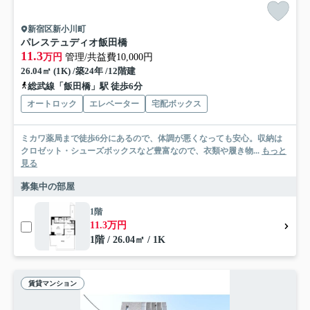
新宿区新小川町
パレステュディオ飯田橋
11.3
万円
管理/共益費10,000円
26.04㎡ (1K) /築24年 /12階建
総武線「飯田橋」駅 徒歩6分
オートロック
エレベーター
宅配ボックス
ミカワ薬局まで徒歩6分にあるので、体調が悪くなっても安心。収納は
クロゼット・シューズボックスなど豊富なので、衣類や履き物...
もっと
見る
募集中の部屋
1階
11.3万円
1階 / 26.04㎡ / 1K
賃貸マンション