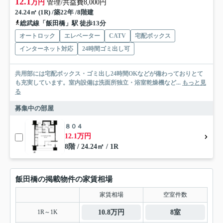
12.1
万円
管理/共益費8,000円
24.24㎡ (1R) /築22年 /8階建
総武線「飯田橋」駅 徒歩13分
オートロック
エレベーター
CATV
宅配ボックス
インターネット対応
24時間ゴミ出し可
共用部には宅配ボックス・ゴミ出し24時間OKなどが備わっておりとて
も充実しています。室内設備は洗面所独立・浴室乾燥機など...
もっと見
る
募集中の部屋
８０４
12.1万円
8階 / 24.24㎡ / 1R
飯田橋の掲載物件の家賃相場
家賃相場
空室件数
1R～1K
10.8万円
8室