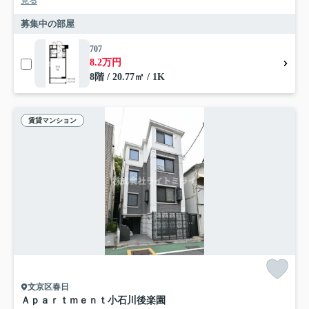
見る
募集中の部屋
707
8.2万円
8階 / 20.77㎡ / 1K
賃貸マンション
文京区春日
Ａｐａｒｔｍｅｎｔ小石川後楽園