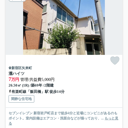
新宿区矢来町
瀧ハイツ
7
万円
管理/共益費5,000円
26.50㎡ (1R) /築69年 /2階建
有楽町線「飯田橋」駅 徒歩14分
閑静な住宅地
セブンイレブン 新宿岩戸町店まで徒歩4分と近場にコンビニがあるのも
ポイント。室内設備はエアコン・洗面台などが揃っており、...
もっと見
る