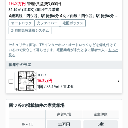
16.2
万円
管理/共益費3,000円
35.19㎡ (1LDK) /築14年 /2階建
総武線「四ツ谷」駅 徒歩6分
丸ノ内線「四ツ谷」駅 徒歩6分
南北線
オートロック
光ファイバー
宅配ボックス
24時間緊急通報システム
セキュリティ面は、TVインターホン・オートロックなどを備え付けて
いるので安心して暮らせます。宅配業者が来たときに業者の人...
もっと
見る
募集中の部屋
００１
16.2万円
1階 / 35.19㎡ / 1LDK
四ツ谷の掲載物件の家賃相場
家賃相場
空室件数
1R～1K
11万円
5室