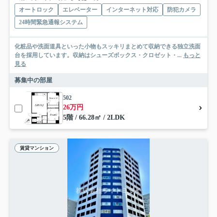
オートロック
エレベーター
インターネット対応
防犯カメラ
24時間緊急通報システム
化粧品や洗面道具といった小物もスッキリまとめて収納できる独立洗面
台を採用しています。収納はシューズボックス・クロゼット・...
もっと
見る
募集中の部屋
502
26万円
5階 / 66.28㎡ / 2LDK
賃貸マンション