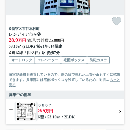
新宿区市谷本村町
レジディア市ヶ谷
28.9
万円
管理/共益費25,000円
53.10㎡ (2LDK) /築21年 /14階建
総武線「四ツ谷」駅 徒歩7分
オートロック
エレベーター
宅配ボックス
防犯カメラ
浴室乾燥機を設置しているので、雨の日で濡れた上着や傘もすぐに乾燥
できます。共用部には宅配ボックスを設置しているため、対面...
もっと
見る
募集中の部屋
０６０７
28.9万円
6階 / 53.10㎡ / 2LDK