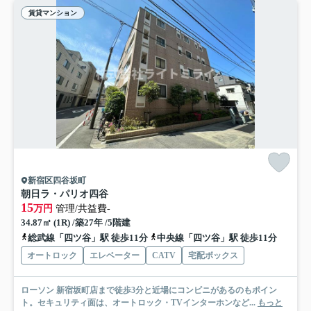
賃貸マンション
新宿区四谷坂町
朝日ラ・パリオ四谷
15
万円
管理/共益費-
34.87㎡ (1R) /築27年 /5階建
総武線「四ツ谷」駅 徒歩11分
中央線「四ツ谷」駅 徒歩11分
オートロック
エレベーター
CATV
宅配ボックス
ローソン 新宿坂町店まで徒歩3分と近場にコンビニがあるのもポイン
ト。セキュリティ面は、オートロック・TVインターホンなど...
もっと