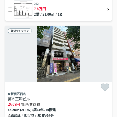
202
7.8万円
2階 / 21.00㎡ / 1R
賃貸マンション
新宿区四谷
第５三和ビル
26
万円
管理/共益費-
66.28㎡ (2LDK) /築44年 /10階建
総武線「四ツ谷」駅 徒歩8分