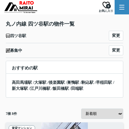
0
お気に入り
丸ノ内線 四ツ谷駅の物件一覧
変更
四ツ谷駅
変更
募集中
おすすめの駅
高田馬場駅
/
大塚駅
/
後楽園駅
/
巣鴨駅
/
駒込駅
/
早稲田駅
/
新大塚駅
/
江戸川橋駅
/
飯田橋駅
/
田端駅
7
棟
8
件
賃貸マンション