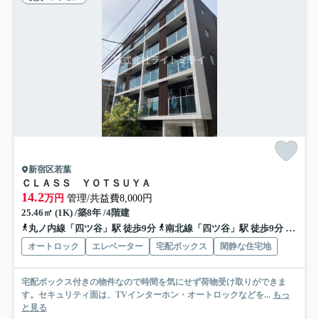
新宿区若葉
ＣＬＡＳＳ ＹＯＴＳＵＹＡ
14.2
万円
管理/共益費8,000円
25.46㎡ (1K) /築8年 /4階建
丸ノ内線「四ツ谷」駅 徒歩9分
南北線「四ツ谷」駅 徒歩9分
中央線
オートロック
エレベーター
宅配ボックス
閑静な住宅地
宅配ボックス付きの物件なので時間を気にせず荷物受け取りができま
す。セキュリティ面は、TVインターホン・オートロックなどを...
もっ
と見る