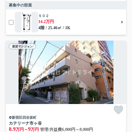
募集中の部屋
５０２
14.2万円
4階 / 25.46㎡ / 1K
賃貸マンション
新宿区四谷坂町
カテリーナ市ヶ谷
8.9
9
万円～
万円
管理/共益費6,000円～8,000円