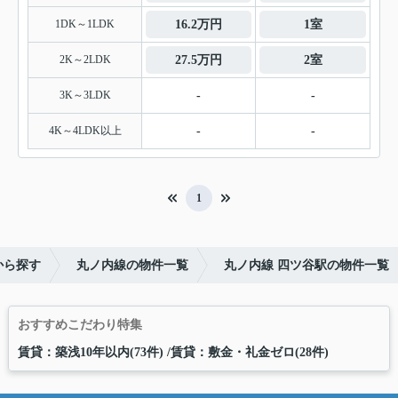
1DK～1LDK
16.2万円
1室
2K～2LDK
27.5万円
2室
3K～3LDK
-
-
4K～4LDK以上
-
-
1
から探す
丸ノ内線の物件一覧
丸ノ内線 四ツ谷駅の物件一覧
おすすめこだわり特集
賃貸：築浅10年以内(73件)
賃貸：敷金・礼金ゼロ(28件)