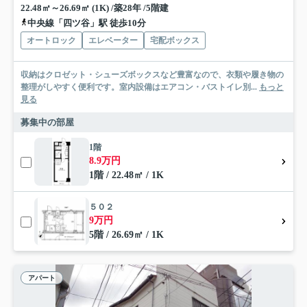
22.48㎡～26.69㎡ (1K) /築28年 /5階建
中央線「四ツ谷」駅 徒歩10分
オートロック
エレベーター
宅配ボックス
収納はクロゼット・シューズボックスなど豊富なので、衣類や履き物の
整理がしやすく便利です。室内設備はエアコン・バストイレ別...
もっと
見る
募集中の部屋
1階
8.9万円
1階 / 22.48㎡ / 1K
５０２
9万円
5階 / 26.69㎡ / 1K
アパート