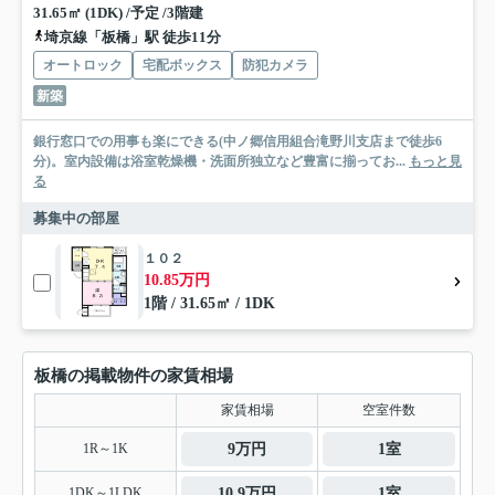
31.65㎡ (1DK) /予定 /3階建
埼京線「板橋」駅 徒歩11分
オートロック
宅配ボックス
防犯カメラ
新築
銀行窓口での用事も楽にできる(中ノ郷信用組合滝野川支店まで徒歩6
分)。室内設備は浴室乾燥機・洗面所独立など豊富に揃ってお...
もっと見
る
募集中の部屋
１０２
10.85万円
1階 / 31.65㎡ / 1DK
板橋の掲載物件の家賃相場
家賃相場
空室件数
1R～1K
9万円
1室
1DK～1LDK
10.9万円
1室