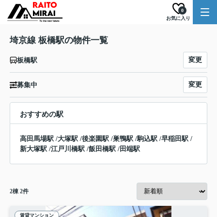
0
お気に入り
埼京線 板橋駅の物件一覧
変更
板橋駅
変更
募集中
おすすめの駅
高田馬場駅
/
大塚駅
/
後楽園駅
/
巣鴨駅
/
駒込駅
/
早稲田駅
/
新大塚駅
/
江戸川橋駅
/
飯田橋駅
/
田端駅
2
棟
2
件
賃貸マンション