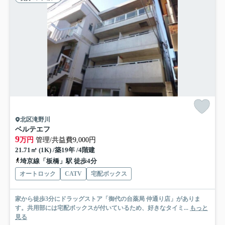
北区滝野川
ベルテエフ
9
万円
管理/共益費9,000円
21.71㎡ (1K) /築19年 /4階建
埼京線「板橋」駅 徒歩4分
オートロック
CATV
宅配ボックス
家から徒歩3分にドラッグストア「御代の台薬局 仲通り店」がありま
す。共用部には宅配ボックスが付いているため、好きなタイミ...
もっと
見る