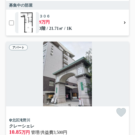
募集中の部屋
３０６
9万円
3階 / 21.71㎡ / 1K
アパート
北区滝野川
クレーシェレ
10.85
万円
管理/共益費3,500円