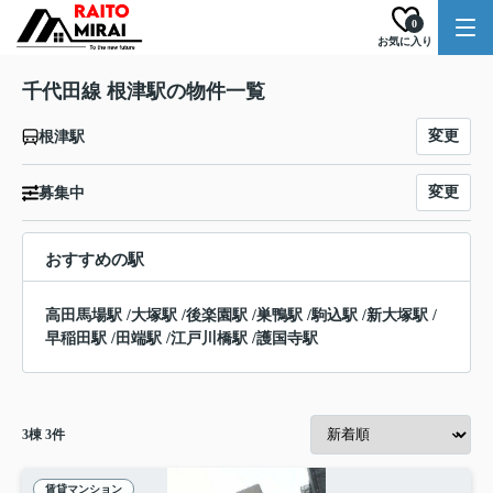
0
お気に入り
千代田線 根津駅の物件一覧
変更
根津駅
変更
募集中
おすすめの駅
高田馬場駅
/
大塚駅
/
後楽園駅
/
巣鴨駅
/
駒込駅
/
新大塚駅
/
早稲田駅
/
田端駅
/
江戸川橋駅
/
護国寺駅
3
棟
3
件
賃貸マンション