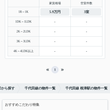
家賃相場
空室件数
1R～1K
5.9万円
3室
1DK～1LDK
-
-
2K～2LDK
-
-
3K～3LDK
-
-
4K～4LDK以上
-
-
1
駅から探す
千代田線の物件一覧
千代田線 根津駅の物件一覧
おすすめこだわり特集