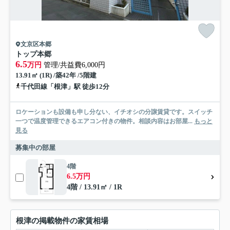
文京区本郷
トップ本郷
6.5
万円
管理/共益費6,000円
13.91㎡ (1R) /築42年 /5階建
千代田線「根津」駅 徒歩12分
ロケーションも設備も申し分ない、イチオシの分譲賃貸です。スイッチ
一つで温度管理できるエアコン付きの物件。相談内容はお部屋...
もっと
見る
募集中の部屋
4階
6.5万円
4階 / 13.91㎡ / 1R
根津の掲載物件の家賃相場