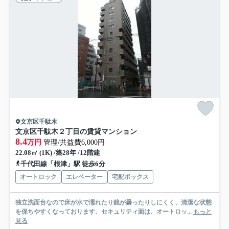
文京区千駄木
文京区千駄木２丁目の賃貸マンション
8.4
万円
管理/共益費6,000円
22.08㎡ (1K) /築28年 /12階建
千代田線「根津」駅 徒歩6分
オートロック
エレベーター
宅配ボックス
独立洗面台なので床が水で濡れたり鏡が曇ったりしにくく、清潔な状態
を保ちやすくなっております。セキュリティ面は、オートロッ...
もっと
見る