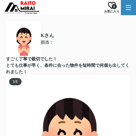
0
お気に入り
Kさん
担当：
すごく丁寧で親切でした！
とても仕事が早く、条件に合った物件を短時間で何個も出してく
れました！
1
/
1