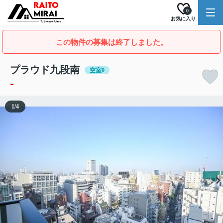
0
お気に入り
この物件の募集は終了しました。
プラウド九段南
空室0
-
1
/
4