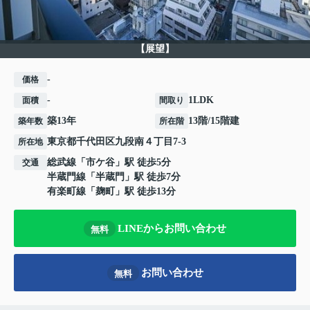
【展望】
-
価格
-
1LDK
面積
間取り
築13年
13階/15階建
築年数
所在階
東京都
千代田区
九段南
４丁目7-3
所在地
総武線
「
市ケ谷
」駅 徒歩5分
交通
半蔵門線
「
半蔵門
」駅 徒歩7分
有楽町線
「
麹町
」駅 徒歩13分
LINEからお問い合わせ
無料
お問い合わせ
無料