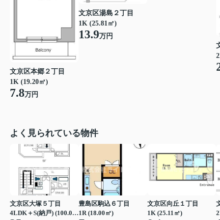
文京区湯島２丁目
1K (25.81㎡)
13.9
万円
2
文京区本郷２丁目
1K (19.20㎡)
7.8
万円
よく見られている物件
文京区大塚５丁目
豊島区駒込６丁目
文京区向丘１丁目
4LDK＋S(納戸) (100.00㎡)
1R (18.00㎡)
1K (25.11㎡)
2