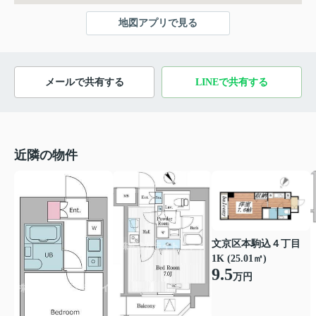
地図アプリで見る
メールで共有する
LINEで共有する
近隣の物件
文京区本駒込４丁目
1K (25.01㎡)
9.5
万円