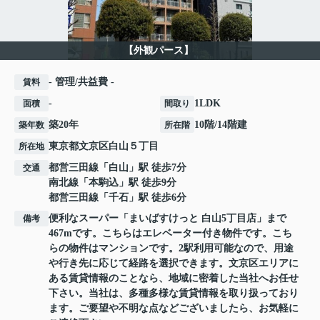
【外観パース】
- 管理/共益費 -
賃料
-
1LDK
面積
間取り
築20年
10階/14階建
築年数
所在階
東京都
文京区
白山
５丁目
所在地
都営三田線
「
白山
」駅 徒歩7分
交通
南北線
「
本駒込
」駅 徒歩9分
都営三田線
「
千石
」駅 徒歩6分
便利なスーパー「まいばすけっと 白山5丁目店」まで
備考
467mです。こちらはエレベーター付き物件です。こち
らの物件はマンションです。2駅利用可能なので、用途
や行き先に応じて経路を選択できます。文京区エリアに
ある賃貸情報のことなら、地域に密着した当社へお任せ
下さい。当社は、多種多様な賃貸情報を取り扱っており
ます。ご要望や不明な点などございましたら、お気軽に