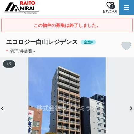
0
お気に入り
この物件の募集は終了しました。
エコロジー白山レジデンス
空室0
-
管理/共益費 -
1
/
7