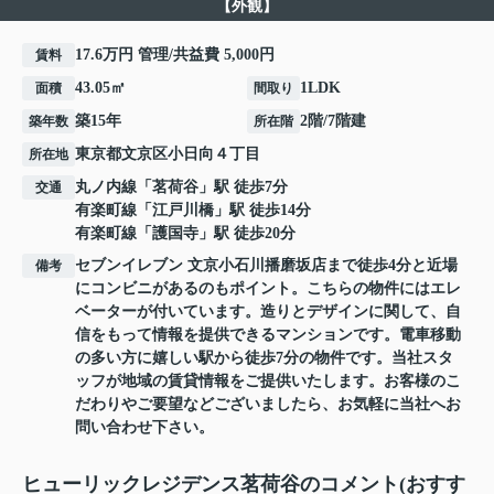
【外観】
17.6万円 管理/共益費 5,000円
賃料
43.05㎡
1LDK
面積
間取り
築15年
2階/7階建
築年数
所在階
東京都
文京区
小日向
４丁目
所在地
丸ノ内線
「
茗荷谷
」駅 徒歩7分
交通
有楽町線
「
江戸川橋
」駅 徒歩14分
有楽町線
「
護国寺
」駅 徒歩20分
セブンイレブン 文京小石川播磨坂店まで徒歩4分と近場
備考
にコンビニがあるのもポイント。こちらの物件にはエレ
ベーターが付いています。造りとデザインに関して、自
信をもって情報を提供できるマンションです。電車移動
の多い方に嬉しい駅から徒歩7分の物件です。当社スタ
ッフが地域の賃貸情報をご提供いたします。お客様のこ
だわりやご要望などございましたら、お気軽に当社へお
問い合わせ下さい。
ヒューリックレジデンス茗荷谷のコメント(おすす