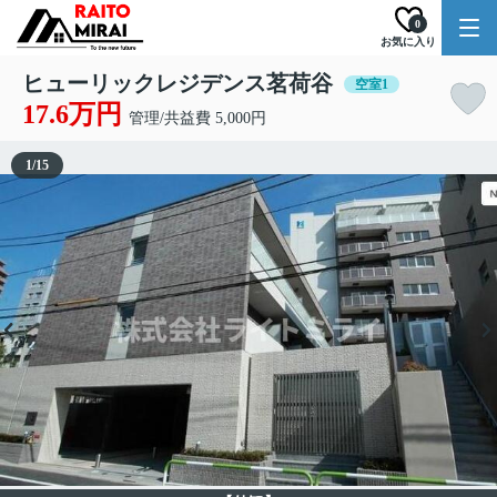
0
お気に入り
ヒューリックレジデンス茗荷谷
空室1
17.6万円
管理/共益費 5,000円
1
/
15