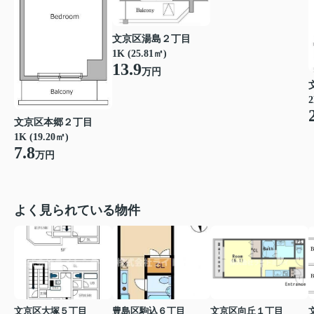
文京区湯島２丁目
1K (25.81㎡)
13.9
万円
2
文京区本郷２丁目
1K (19.20㎡)
7.8
万円
よく見られている物件
文京区大塚５丁目
豊島区駒込６丁目
文京区向丘１丁目