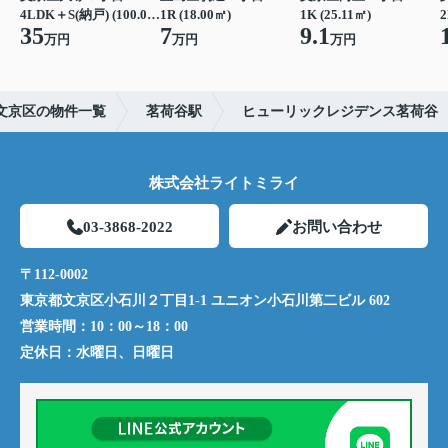
4LDK＋S(納戸) (100.00㎡)
1R (18.00㎡)
1K (25.11㎡)
2
35
7
9.1
万円
万円
万円
文京区の物件一覧
茗荷谷駅
ヒューリックレジデンス茗荷谷
株式会社ライトミライ
03-3868-2022
お問い合わせ
〒112-0002
東京都文京区小石川２丁目1-1 ユニオン小石川第二ビル 602
営業時間：
10：00～18：00
定休日：
水曜日、日曜日