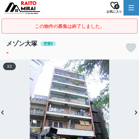
0
お気に入り
この物件の募集は終了しました。
メゾン大塚
空室0
-
1
/
2