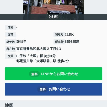
【外観】
-
価格
-
1LDK
面積
間取り
築48年
8階/8階建
築年数
所在階
東京都
豊島区
北大塚
２丁目6-3
所在地
山手線
「
大塚
」駅 徒歩1分
交通
都電荒川線
「
大塚駅前
」駅 徒歩2分
LINEからお問い合わせ
無料
お問い合わせ
無料
地図