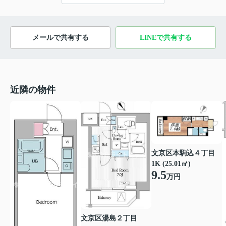
メールで共有する
LINEで共有する
近隣の物件
文京区本駒込４丁目
1K (25.01㎡)
9.5
万円
文京区湯島２丁目