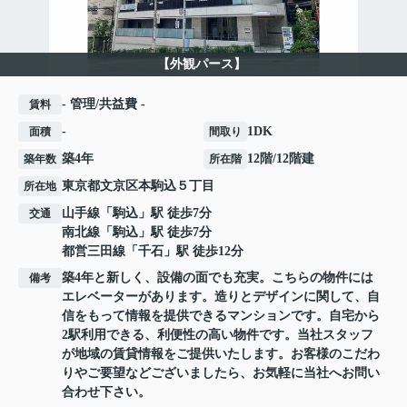
【外観パース】
- 管理/共益費 -
賃料
-
1DK
面積
間取り
築4年
12階/12階建
築年数
所在階
東京都
文京区
本駒込
５丁目
所在地
山手線
「
駒込
」駅 徒歩7分
交通
南北線
「
駒込
」駅 徒歩7分
都営三田線
「
千石
」駅 徒歩12分
築4年と新しく、設備の面でも充実。こちらの物件には
備考
エレベーターがあります。造りとデザインに関して、自
信をもって情報を提供できるマンションです。自宅から
2駅利用できる、利便性の高い物件です。当社スタッフ
が地域の賃貸情報をご提供いたします。お客様のこだわ
りやご要望などございましたら、お気軽に当社へお問い
合わせ下さい。