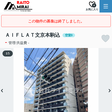
0
お気に入り
この物件の募集は終了しました。
ＡＩＦＬＡＴ文京本駒込
空室0
-
管理/共益費 -
1
/
5