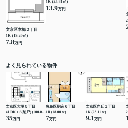
1K (25.81㎡)
13.9
万円
2
文京区本郷２丁目
1K (19.20㎡)
7.8
万円
よく見られている物件
文京区大塚５丁目
豊島区駒込６丁目
文京区向丘１丁目
4LDK＋S(納戸) (100.00㎡)
1R (18.00㎡)
1K (25.11㎡)
2
35
7
9.1
万円
万円
万円