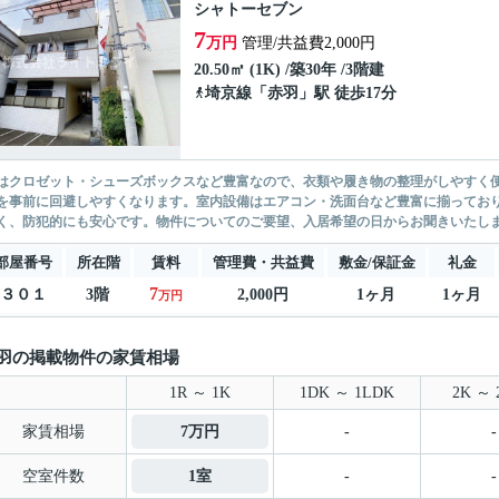
シャトーセブン
7
万円
管理/共益費2,000円
20.50㎡ (1K) /築30年 /3階建
埼京線
「
赤羽
」駅 徒歩17分
はクロゼット・シューズボックスなど豊富なので、衣類や履き物の整理がしやすく
を事前に回避しやすくなります。室内設備はエアコン・洗面台など豊富に揃ってお
く、防犯的にも安心です。物件についてのご要望、入居希望の日からお聞きいたしま
部屋番号
所在階
賃料
管理費・共益費
敷金/保証金
礼金
7
３０１
3階
2,000円
1ヶ月
1ヶ月
万円
羽の掲載物件の家賃相場
1R ～ 1K
1DK ～ 1LDK
2K ～ 
家賃相場
7万円
-
-
空室件数
1室
-
-