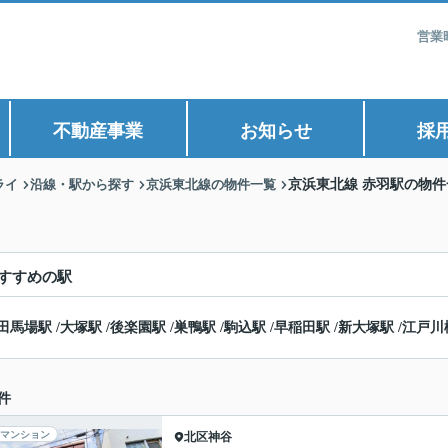
営業
不動産事業
お知らせ
採
ライ
沿線・駅から探す
京浜東北線の物件一覧
京浜東北線 赤羽駅の物件
すすめの駅
田馬場駅
/
大塚駅
/
後楽園駅
/
巣鴨駅
/
駒込駅
/
早稲田駅
/
新大塚駅
/
江戸川
件
マンション
北区
神谷