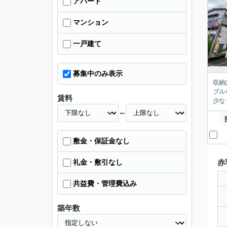
アパート
マンション
一戸建て
募集中のみ表示
収納
ブル
賃料
少な
～
敷金・保証金なし
礼金・敷引なし
赤
共益費・管理費込み
築年数