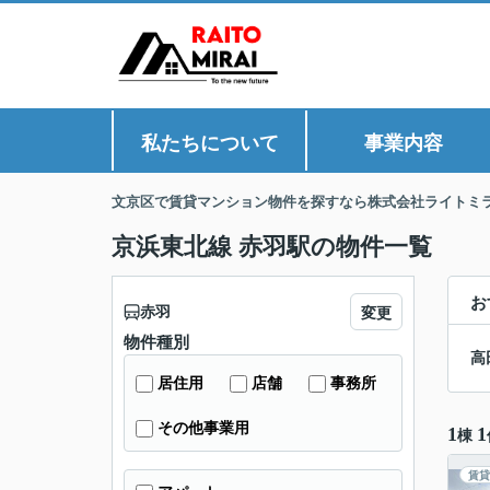
私たちについて
事業内容
文京区で賃貸マンション物件を探すなら株式会社ライトミ
京浜東北線 赤羽駅の物件一覧
お
赤羽
変更
物件種別
高
居住用
店舗
事務所
その他事業用
1
1
棟
賃貸