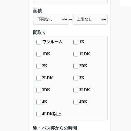
面積
～
間取り
ワンルーム
1K
1DK
1LDK
2K
2DK
2LDK
3K
3DK
3LDK
4K
4DK
4LDK以上
駅・バス停からの時間