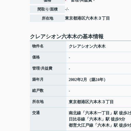
価格
-
管理/共益費
-
間取り/面積
-/-
所在地
東京都
港区
六本木
３丁目
クレアシオン六本木の基本情報
物件名
クレアシオン六本木
価格
-
管理/共益費
-
築年月
2002年2月（築24年）
総戸数
-
所在地
東京都
港区
六本木
３丁目
交通
南北線
「
六本木一丁目
」駅 徒歩2
日比谷線
「
六本木
」駅 徒歩9分
都営大江戸線
「
六本木
」駅 徒歩9