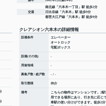
築年
2002年2月(築24年)
南北線
「
六本木一丁目
」駅 徒歩2分
交通
日比谷線
「
六本木
」駅 徒歩9分
都営大江戸線
「
六本木
」駅 徒歩9分
クレアシオン六本木の詳細情報
設備条件
エレベーター
オートロック
宅配ボックス
設備(その他)
-
用途地域
-
募集戸数 / 総戸数
- / -
取引態様
仲介
分
備考
こちらの物件はマンションです。2駅
用できる場所にあり、行き先に応じ
分
車駅の使い分けができます。徒歩2分