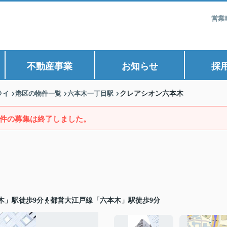
営業
不動産事業
お知らせ
採
ライ
港区の物件一覧
六本木一丁目駅
クレアシオン六本木
件の募集は終了しました。
木」駅徒歩9分
都営大江戸線「六本木」駅徒歩9分