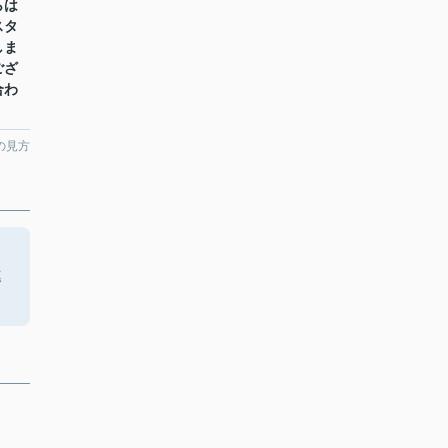
らは
スタ
しま
ござ
合わ
の見方
ら
連