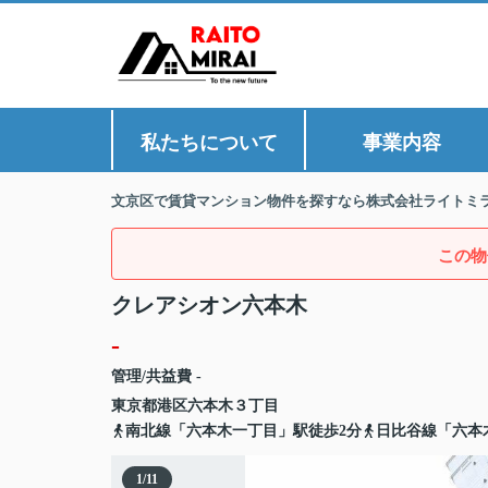
私たちについて
事業内容
文京区で賃貸マンション物件を探すなら株式会社ライトミ
この物
クレアシオン六本木
-
管理/共益費 -
東京都
港区
六本木
３丁目
南北線「六本木一丁目」駅徒歩2分
日比谷線「六本
1
/
11