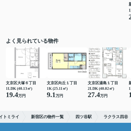
1
よく見られている物件
文京区大塚６丁目
文京区向丘１丁目
文京区湯島１丁目
1LDK (40.13㎡)
1K (25.11㎡)
2LDK (40.02㎡)
1
19.4
9.1
27.4
万円
万円
万円
イトミライ
新宿区の物件一覧
四ツ谷駅
ラクラス四谷