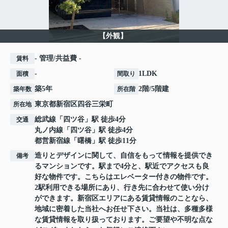
【外観】
- 管理/共益費 -
賃料
-
1LDK
面積
間取り
築5年
2階/5階建
築年数
所在階
東京都
新宿区
四谷三栄町
所在地
総武線
「
四ツ谷
」駅 徒歩4分
交通
丸ノ内線
「
四ツ谷
」駅 徒歩4分
都営新宿線
「
曙橋
」駅 徒歩11分
造りとデザインに関して、自信をもって情報を提供でき
備考
るマンションです。駅まで4分と、駅近でアクセスも良
好な物件です。こちらはエレベーター付きの物件です。
2駅利用できる場所にあり、行き先に合わせて使い分け
ができます。新宿区エリアにある賃貸情報のことなら、
地域に密着した当社へお任せ下さい。当社は、多種多様
な賃貸情報を取り扱っております。ご要望や不明な点な