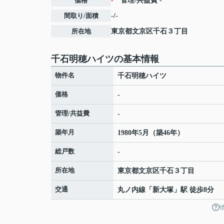
価格
-
管理/共益費
-
間取り/面積
-/-
所在地
東京都
文京区
千石
３丁目
千石明穂ハイツの基本情報
物件名
千石明穂ハイツ
価格
-
管理/共益費
-
築年月
1980年5月（築46年）
総戸数
-
所在地
東京都
文京区
千石
３丁目
交通
丸ノ内線
「
新大塚
」駅 徒歩8分