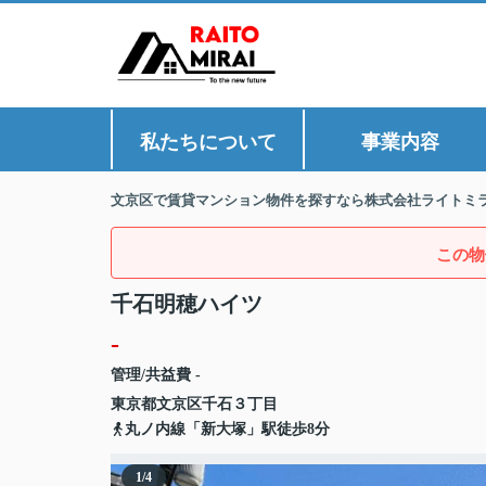
私たちについて
事業内容
文京区で賃貸マンション物件を探すなら株式会社ライトミ
この物
千石明穂ハイツ
-
管理/共益費 -
東京都
文京区
千石
３丁目
丸ノ内線「新大塚」駅徒歩8分
1
/
4