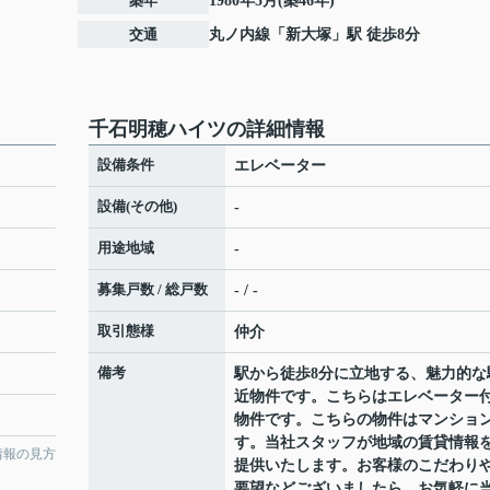
築年
1980年5月(築46年)
交通
丸ノ内線
「
新大塚
」駅 徒歩8分
千石明穂ハイツの詳細情報
設備条件
エレベーター
設備(その他)
-
用途地域
-
募集戸数 / 総戸数
- / -
取引態様
仲介
備考
駅から徒歩8分に立地する、魅力的な
近物件です。こちらはエレベーター
物件です。こちらの物件はマンショ
す。当社スタッフが地域の賃貸情報
情報の見方
提供いたします。お客様のこだわり
要望などございましたら、お気軽に