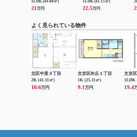
1LDK (44.08㎡)
1LDK (41.15㎡)
2
21
22.5
2
万円
万円
よく見られている物件
北区中里３丁目
文京区向丘１丁目
文京区
2K (41.11㎡)
1K (25.11㎡)
1LDK 
10.6
9.1
19.4
万円
万円