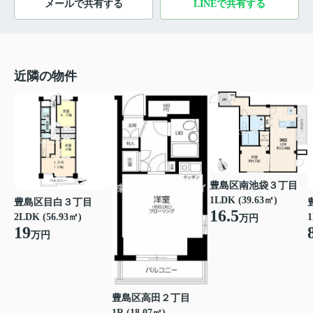
メールで共有する
LINEで共有する
近隣の物件
豊島区南池袋３丁目
1LDK (39.63㎡)
豊島区目白３丁目
16.5
2LDK (56.93㎡)
1
万円
19
万円
豊島区高田２丁目
1R (18.07㎡)