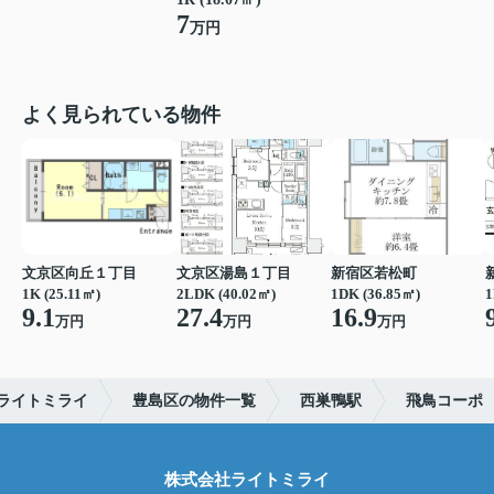
7
万円
よく見られている物件
文京区向丘１丁目
文京区湯島１丁目
新宿区若松町
1K (25.11㎡)
2LDK (40.02㎡)
1DK (36.85㎡)
1
9.1
27.4
16.9
万円
万円
万円
ライトミライ
豊島区の物件一覧
西巣鴨駅
飛鳥コーポ
株式会社ライトミライ