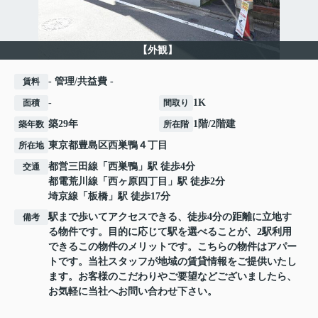
【外観】
- 管理/共益費 -
賃料
-
1K
面積
間取り
築29年
1階/2階建
築年数
所在階
東京都
豊島区
西巣鴨
４丁目
所在地
都営三田線
「
西巣鴨
」駅 徒歩4分
交通
都電荒川線
「
西ヶ原四丁目
」駅 徒歩2分
埼京線
「
板橋
」駅 徒歩17分
駅まで歩いてアクセスできる、徒歩4分の距離に立地す
備考
る物件です。目的に応じて駅を選べることが、2駅利用
できるこの物件のメリットです。こちらの物件はアパー
トです。当社スタッフが地域の賃貸情報をご提供いたし
ます。お客様のこだわりやご要望などございましたら、
お気軽に当社へお問い合わせ下さい。