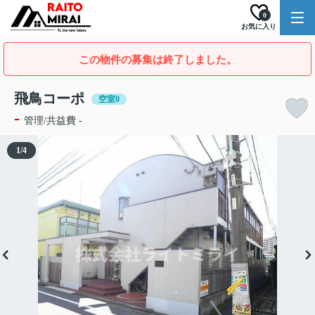
0
お気に入り
この物件の募集は終了しました。
飛鳥コーポ
空室0
-
管理/共益費 -
1
/
4