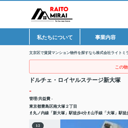
私たちについて
事業内容
文京区で賃貸マンション物件を探すなら株式会社ライトミ
この物
ドルチェ・ロイヤルステージ新大塚
-
管理/共益費 -
東京都
豊島区
南大塚
２丁目
丸ノ内線「新大塚」駅徒歩4分
山手線「大塚」駅徒
1
/
2