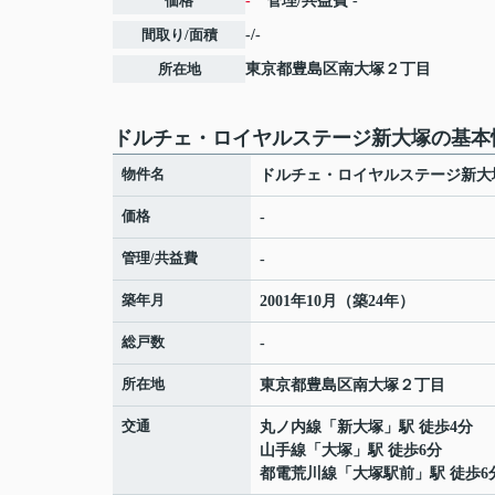
価格
-
管理/共益費
-
間取り/面積
-/-
所在地
東京都
豊島区
南大塚
２丁目
ドルチェ・ロイヤルステージ新大塚の基本
物件名
ドルチェ・ロイヤルステージ新大
価格
-
管理/共益費
-
築年月
2001年10月（築24年）
総戸数
-
所在地
東京都
豊島区
南大塚
２丁目
交通
丸ノ内線
「
新大塚
」駅 徒歩4分
山手線
「
大塚
」駅 徒歩6分
都電荒川線
「
大塚駅前
」駅 徒歩6