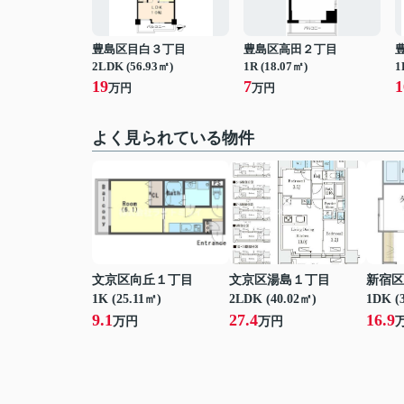
豊島区目白３丁目
豊島区高田２丁目
2LDK (56.93㎡)
1R (18.07㎡)
1
19
7
1
万円
万円
よく見られている物件
文京区向丘１丁目
文京区湯島１丁目
新宿区
1K (25.11㎡)
2LDK (40.02㎡)
1DK (
9.1
27.4
16.9
万円
万円