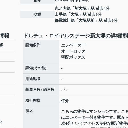
築年
2001年10月(築24年)
丸ノ内線
「
新大塚
」駅 徒歩4分
交通
山手線
「
大塚
」駅 徒歩6分
都電荒川線
「
大塚駅前
」駅 徒歩6分
情報
ドルチェ・ロイヤルステージ新大塚の詳細情
設備条件
塚
エレベーター
オートロック
宅配ボックス
設備(その他)
-
用途地域
-
募集戸数 / 総戸数
- / -
取引態様
仲介
備考
こちらの物件はマンションです。こ
はエレベーター付き物件です。駅か
分
歩4分というアクセス良好な駅近物件