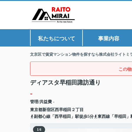
私たちについて
事業内容
文京区で賃貸マンション物件を探すなら株式会社ライトミ
この物
ディアスタ早稲田諏訪通り
-
管理/共益費 -
東京都
新宿区
西早稲田
２丁目
副都心線「西早稲田」駅徒歩5分
東西線「早稲田」
1
/
4