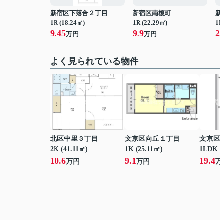
新宿区下落合２丁目
新宿区南榎町
1R (18.24㎡)
1R (22.29㎡)
1
9.45
9.9
2
万円
万円
よく見られている物件
北区中里３丁目
文京区向丘１丁目
文京区
2K (41.11㎡)
1K (25.11㎡)
1LDK 
10.6
9.1
19.4
万円
万円