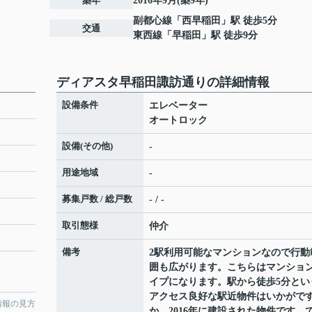
築年
2016年9月(築9年)
副都心線
「
西早稲田
」駅 徒歩5分
交通
東西線
「
早稲田
」駅 徒歩9分
ディアスタ早稲田諏訪通りの詳細情報
設備条件
エレベーター
オートロック
設備(その他)
-
用途地域
-
募集戸数 / 総戸数
- / -
取引態様
仲介
備考
2駅利用可能なマンションなので行動
囲も広がります。こちらはマンショ
イプになります。駅から徒歩5分とい
アクセス良好な駅近物件はいかがで
情報の見方
か。2016年に建設された物件です。