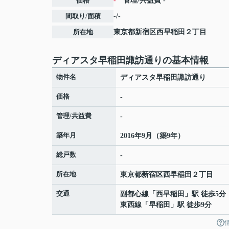
価格
-
管理/共益費
-
間取り/面積
-/-
所在地
東京都
新宿区
西早稲田
２丁目
ディアスタ早稲田諏訪通りの基本情報
物件名
ディアスタ早稲田諏訪通り
価格
-
管理/共益費
-
築年月
2016年9月（築9年）
総戸数
-
所在地
東京都
新宿区
西早稲田
２丁目
交通
副都心線
「
西早稲田
」駅 徒歩5分
東西線
「
早稲田
」駅 徒歩9分