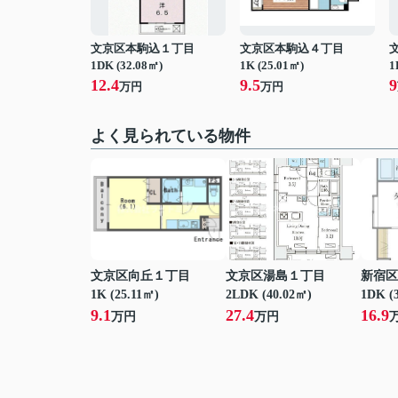
文京区本駒込１丁目
文京区本駒込４丁目
1DK (32.08㎡)
1K (25.01㎡)
1
12.4
9.5
9
万円
万円
よく見られている物件
文京区向丘１丁目
文京区湯島１丁目
新宿区
1K (25.11㎡)
2LDK (40.02㎡)
1DK (
9.1
27.4
16.9
万円
万円