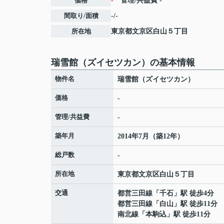
価格
-
管理/共益費
-
間取り/面積
-/-
所在地
東京都
文京区
白山
５丁目
瑞雪館（ズイセツカン）の基本情報
物件名
瑞雪館（ズイセツカン）
価格
-
管理/共益費
-
築年月
2014年7月（築12年）
総戸数
-
所在地
東京都
文京区
白山
５丁目
交通
都営三田線
「
千石
」駅 徒歩4分
都営三田線
「
白山
」駅 徒歩11分
南北線
「
本駒込
」駅 徒歩11分