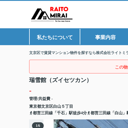
私たちについて
事業内容
文京区で賃貸マンション物件を探すなら株式会社ライトミ
この物
瑞雪館（ズイセツカン）
-
管理/共益費 -
東京都
文京区
白山
５丁目
都営三田線「千石」駅徒歩4分
都営三田線「白山」駅
1
/
6