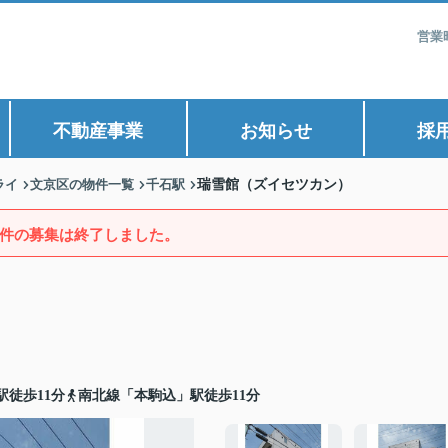
営業
不動産事業
お知らせ
採
ライ
文京区の物件一覧
千石駅
瑞雪館（ズイセツカン）
件の募集は終了しました。
徒歩11分
南北線「本駒込」駅徒歩11分