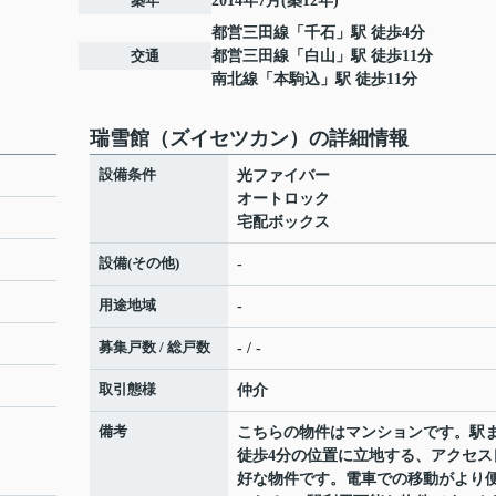
築年
2014年7月(築12年)
都営三田線
「
千石
」駅 徒歩4分
交通
都営三田線
「
白山
」駅 徒歩11分
南北線
「
本駒込
」駅 徒歩11分
瑞雪館（ズイセツカン）の詳細情報
設備条件
光ファイバー
オートロック
宅配ボックス
設備(その他)
-
用途地域
-
募集戸数 / 総戸数
- / -
取引態様
仲介
備考
こちらの物件はマンションです。駅
徒歩4分の位置に立地する、アクセス
好な物件です。電車での移動がより