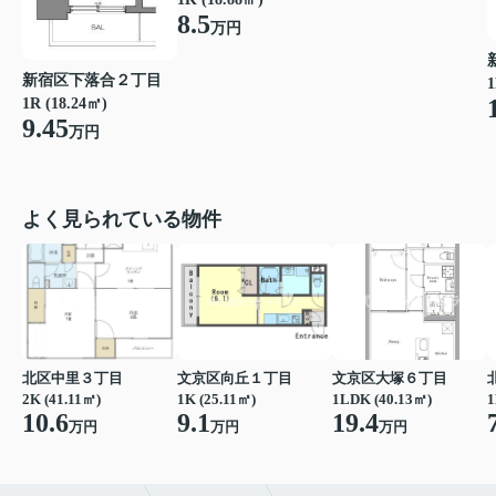
8.5
万円
新宿区下落合２丁目
1
1R (18.24㎡)
9.45
万円
よく見られている物件
北区中里３丁目
文京区向丘１丁目
文京区大塚６丁目
2K (41.11㎡)
1K (25.11㎡)
1LDK (40.13㎡)
1
10.6
9.1
19.4
万円
万円
万円