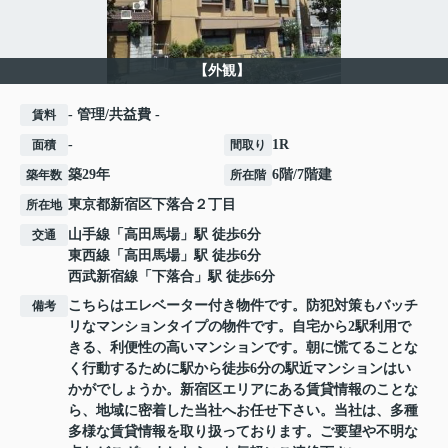
【外観】
- 管理/共益費 -
賃料
-
1R
面積
間取り
築29年
6階/7階建
築年数
所在階
東京都
新宿区
下落合
２丁目
所在地
山手線
「
高田馬場
」駅 徒歩6分
交通
東西線
「
高田馬場
」駅 徒歩6分
西武新宿線
「
下落合
」駅 徒歩6分
こちらはエレベーター付き物件です。防犯対策もバッチ
備考
リなマンションタイプの物件です。自宅から2駅利用で
きる、利便性の高いマンションです。朝に慌てることな
く行動するために駅から徒歩6分の駅近マンションはい
かがでしょうか。新宿区エリアにある賃貸情報のことな
ら、地域に密着した当社へお任せ下さい。当社は、多種
多様な賃貸情報を取り扱っております。ご要望や不明な