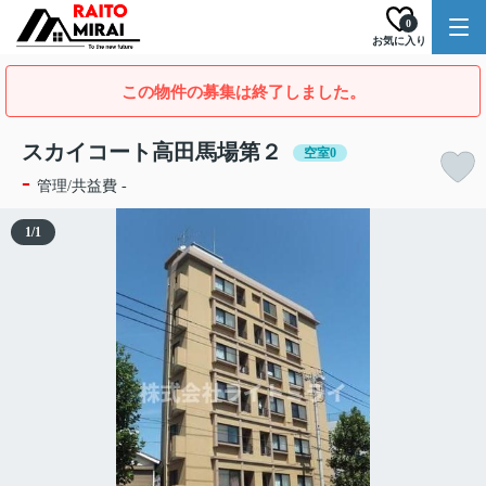
0
お気に入り
この物件の募集は終了しました。
スカイコート高田馬場第２
空室0
-
管理/共益費 -
1
/
1