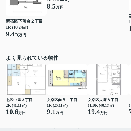
8.5
万円
新宿区下落合２丁目
1
1R (18.24㎡)
9.45
万円
よく見られている物件
北区中里３丁目
文京区向丘１丁目
文京区大塚６丁目
2K (41.11㎡)
1K (25.11㎡)
1LDK (40.13㎡)
1
10.6
9.1
19.4
万円
万円
万円