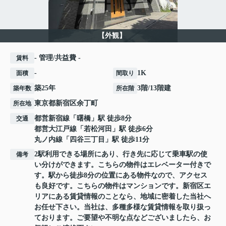
【外観】
- 管理/共益費 -
賃料
-
1K
面積
間取り
築25年
3階/13階建
築年数
所在階
東京都
新宿区
余丁町
所在地
都営新宿線
「
曙橋
」駅 徒歩8分
交通
都営大江戸線
「
若松河田
」駅 徒歩6分
丸ノ内線
「
四谷三丁目
」駅 徒歩11分
2駅利用できる場所にあり、行き先に応じて乗車駅の使
備考
い分けができます。こちらの物件はエレベーター付きで
す。駅から徒歩8分の位置にある物件なので、アクセス
も良好です。こちらの物件はマンションです。新宿区エ
リアにある賃貸情報のことなら、地域に密着した当社へ
お任せ下さい。当社は、多種多様な賃貸情報を取り扱っ
ております。ご要望や不明な点などございましたら、お