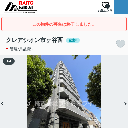
0
お気に入り
この物件の募集は終了しました。
クレアシオン市ヶ谷西
空室0
-
管理/共益費 -
1
/
4