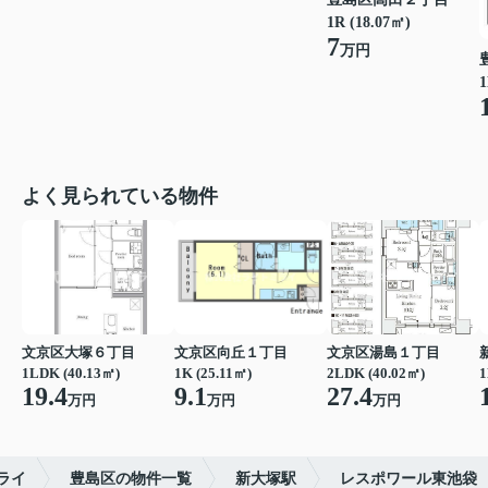
1R (18.07㎡)
7
万円
1
よく見られている物件
文京区大塚６丁目
文京区向丘１丁目
文京区湯島１丁目
1LDK (40.13㎡)
1K (25.11㎡)
2LDK (40.02㎡)
1
19.4
9.1
27.4
万円
万円
万円
ライ
豊島区の物件一覧
新大塚駅
レスポワール東池袋