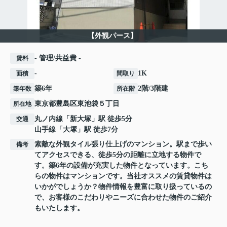
【外観パース】
- 管理/共益費 -
賃料
-
1K
面積
間取り
築6年
2階/3階建
築年数
所在階
東京都
豊島区
東池袋
５丁目
所在地
丸ノ内線
「
新大塚
」駅 徒歩5分
交通
山手線
「
大塚
」駅 徒歩7分
素敵な外観タイル張り仕上げのマンション。駅まで歩い
備考
てアクセスできる、徒歩5分の距離に立地する物件で
す。築6年の設備が充実した物件となっています。こち
らの物件はマンションです。当社オススメの賃貸物件は
いかがでしょうか？物件情報を豊富に取り扱っているの
で、お客様のこだわりやニーズに合わせた物件のご紹介
もいたします。