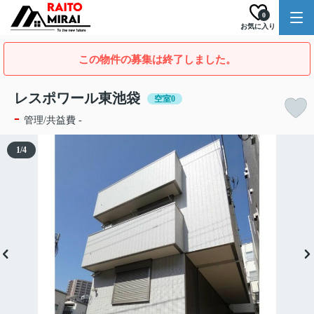
0
お気に入り
この物件の募集は終了しました。
レスポワール東池袋
空室0
-
管理/共益費 -
1
/
4