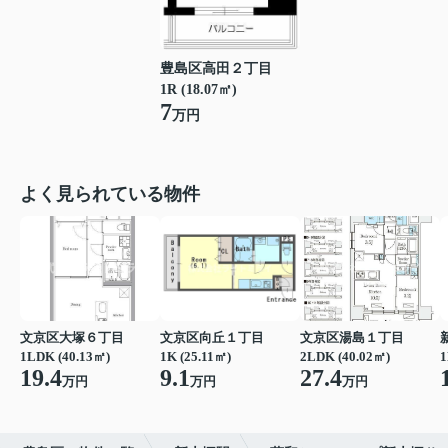
豊島区高田２丁目
1R (18.07㎡)
7
万円
よく見られている物件
文京区大塚６丁目
文京区向丘１丁目
文京区湯島１丁目
1LDK (40.13㎡)
1K (25.11㎡)
2LDK (40.02㎡)
1
19.4
9.1
27.4
万円
万円
万円