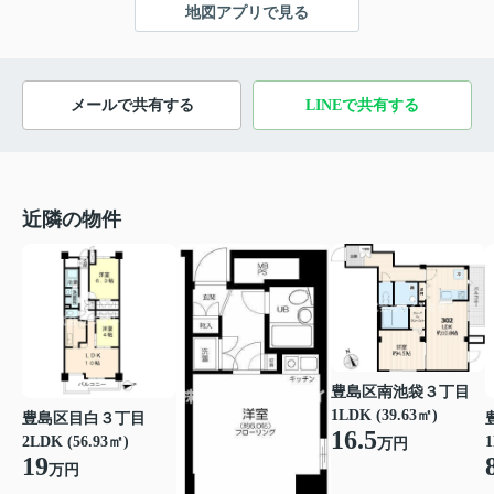
地図アプリで見る
メールで共有する
LINEで共有する
近隣の物件
豊島区南池袋３丁目
1LDK (39.63㎡)
豊島区目白３丁目
16.5
2LDK (56.93㎡)
1
万円
19
万円