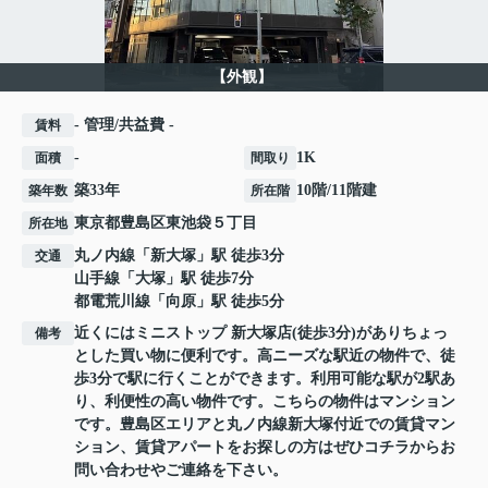
【外観】
- 管理/共益費 -
賃料
-
1K
面積
間取り
築33年
10階/11階建
築年数
所在階
東京都
豊島区
東池袋
５丁目
所在地
丸ノ内線
「
新大塚
」駅 徒歩3分
交通
山手線
「
大塚
」駅 徒歩7分
都電荒川線
「
向原
」駅 徒歩5分
近くにはミニストップ 新大塚店(徒歩3分)がありちょっ
備考
とした買い物に便利です。高ニーズな駅近の物件で、徒
歩3分で駅に行くことができます。利用可能な駅が2駅あ
り、利便性の高い物件です。こちらの物件はマンション
です。豊島区エリアと丸ノ内線新大塚付近での賃貸マン
ション、賃貸アパートをお探しの方はぜひコチラからお
問い合わせやご連絡を下さい。