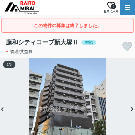
0
お気に入り
この物件の募集は終了しました。
藤和シティコープ新大塚Ⅱ
空室0
-
管理/共益費 -
1
/
6