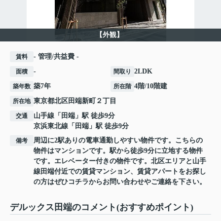
【外観】
- 管理/共益費 -
賃料
-
2LDK
面積
間取り
築7年
4階/10階建
築年数
所在階
東京都
北区
田端新町
２丁目
所在地
山手線
「
田端
」駅 徒歩9分
交通
京浜東北線
「
田端
」駅 徒歩9分
周辺に2駅ありの電車通勤しやすい物件です。こちらの
備考
物件はマンションです。駅から徒歩9分に立地する物件
です。エレベーター付きの物件です。北区エリアと山手
線田端付近での賃貸マンション、賃貸アパートをお探し
の方はぜひコチラからお問い合わせやご連絡を下さい。
デルックス田端のコメント(おすすめポイント)