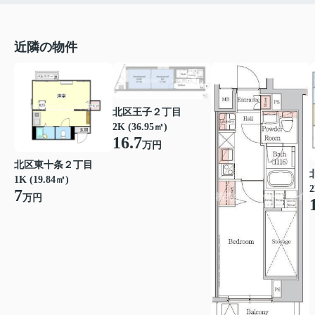
近隣の物件
北区王子２丁目
2K (36.95㎡)
16.7
万円
北区東十条２丁目
1K (19.84㎡)
2
7
万円