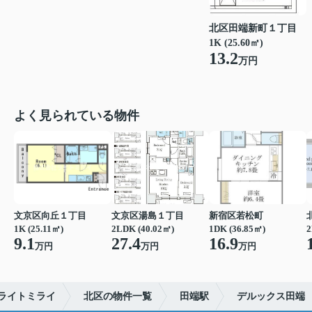
北区田端新町１丁目
1K (25.60㎡)
13.2
万円
よく見られている物件
文京区向丘１丁目
文京区湯島１丁目
新宿区若松町
1K (25.11㎡)
2LDK (40.02㎡)
1DK (36.85㎡)
2
9.1
27.4
16.9
万円
万円
万円
ライトミライ
北区の物件一覧
田端駅
デルックス田端