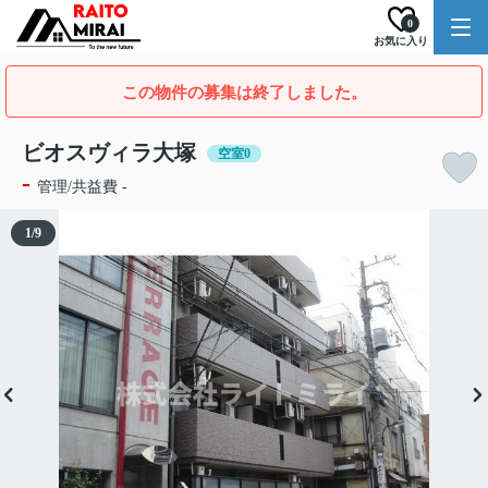
0
お気に入り
この物件の募集は終了しました。
ビオスヴィラ大塚
空室0
-
管理/共益費 -
1
/
9