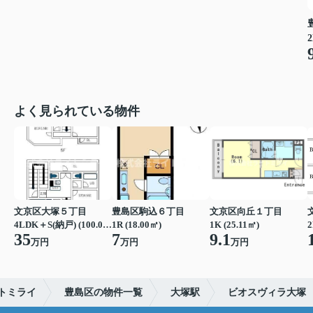
2
よく見られている物件
文京区大塚５丁目
豊島区駒込６丁目
文京区向丘１丁目
4LDK＋S(納戸) (100.00㎡)
1R (18.00㎡)
1K (25.11㎡)
2
35
7
9.1
万円
万円
万円
トミライ
豊島区の物件一覧
大塚駅
ビオスヴィラ大塚