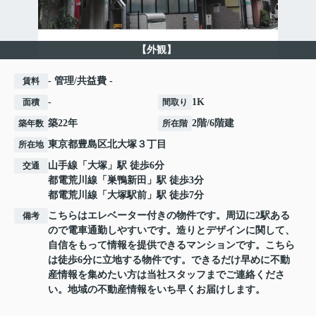
【外観】
- 管理/共益費 -
賃料
-
1K
面積
間取り
築22年
2階/6階建
築年数
所在階
東京都
豊島区
北大塚
３丁目
所在地
山手線
「
大塚
」駅 徒歩6分
交通
都電荒川線
「
巣鴨新田
」駅 徒歩3分
都電荒川線
「
大塚駅前
」駅 徒歩7分
こちらはエレベーター付きの物件です。周辺に2駅ある
備考
ので電車通勤しやすいです。造りとデザインに関して、
自信をもって情報を提供できるマンションです。こちら
は徒歩6分に立地する物件です。できるだけ早めに不動
産情報を集めたい方は当社スタッフまでご連絡くださ
い。地域の不動産情報をいち早くお届けします。