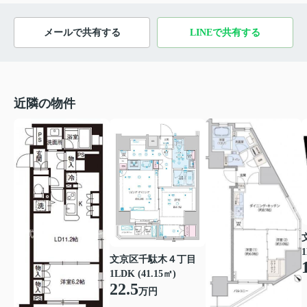
メールで共有する
LINEで共有する
近隣の物件
1
文京区千駄木４丁目
1LDK (41.15㎡)
22.5
万円