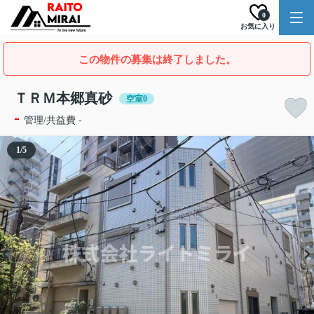
0
お気に入り
この物件の募集は終了しました。
ＴＲＭ本郷真砂
空室0
-
管理/共益費 -
1
/
5