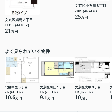
文京区小石川３丁目
2DK (46.44㎡)
25
万円
文京区湯島３丁目
1LDK (44.08㎡)
21
万円
よく見られている物件
北区中里３丁目
文京区向丘１丁目
文京区大塚６丁目
2K (41.11㎡)
1K (25.11㎡)
1R (25.70㎡)
1
10.6
9.1
10
万円
万円
万円