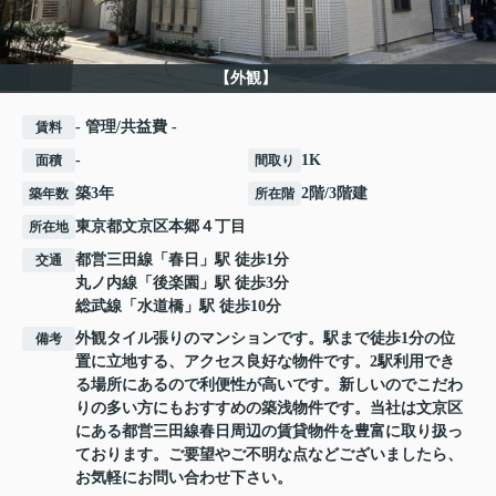
【外観】
- 管理/共益費 -
賃料
-
1K
面積
間取り
築3年
2階/3階建
築年数
所在階
東京都
文京区
本郷
４丁目
所在地
都営三田線
「
春日
」駅 徒歩1分
交通
丸ノ内線
「
後楽園
」駅 徒歩3分
総武線
「
水道橋
」駅 徒歩10分
外観タイル張りのマンションです。駅まで徒歩1分の位
備考
置に立地する、アクセス良好な物件です。2駅利用でき
る場所にあるので利便性が高いです。新しいのでこだわ
りの多い方にもおすすめの築浅物件です。当社は文京区
にある都営三田線春日周辺の賃貸物件を豊富に取り扱っ
ております。ご要望やご不明な点などございましたら、
お気軽にお問い合わせ下さい。