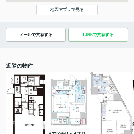
地図アプリで見る
メールで共有する
LINEで共有する
近隣の物件
1
文京区千駄木４丁目