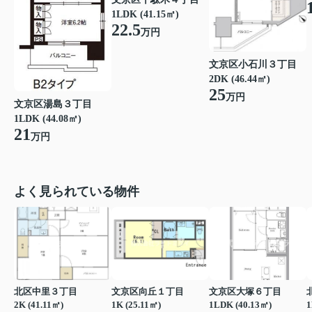
1LDK (41.15㎡)
22.5
万円
文京区小石川３丁目
2DK (46.44㎡)
25
万円
文京区湯島３丁目
1LDK (44.08㎡)
21
万円
よく見られている物件
北区中里３丁目
文京区向丘１丁目
文京区大塚６丁目
2K (41.11㎡)
1K (25.11㎡)
1LDK (40.13㎡)
1