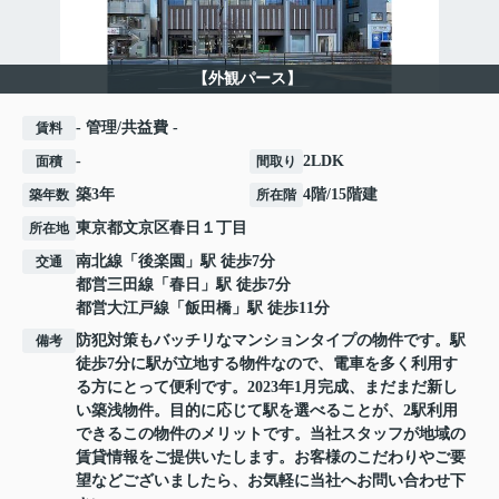
【外観パース】
- 管理/共益費 -
賃料
-
2LDK
面積
間取り
築3年
4階/15階建
築年数
所在階
東京都
文京区
春日
１丁目
所在地
南北線
「
後楽園
」駅 徒歩7分
交通
都営三田線
「
春日
」駅 徒歩7分
都営大江戸線
「
飯田橋
」駅 徒歩11分
防犯対策もバッチリなマンションタイプの物件です。駅
備考
徒歩7分に駅が立地する物件なので、電車を多く利用す
る方にとって便利です。2023年1月完成、まだまだ新し
い築浅物件。目的に応じて駅を選べることが、2駅利用
できるこの物件のメリットです。当社スタッフが地域の
賃貸情報をご提供いたします。お客様のこだわりやご要
望などございましたら、お気軽に当社へお問い合わせ下