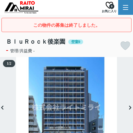
0
お気に入り
この物件の募集は終了しました。
ＢｌｕＲｏｃｋ後楽園
空室0
-
管理/共益費 -
1
/
2