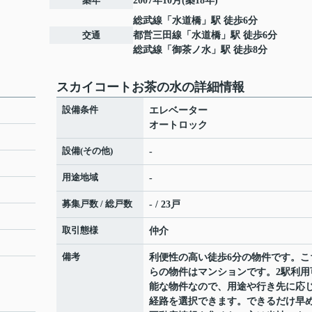
築年
2007年10月(築18年)
総武線
「
水道橋
」駅 徒歩6分
交通
都営三田線
「
水道橋
」駅 徒歩6分
総武線
「
御茶ノ水
」駅 徒歩8分
スカイコートお茶の水の詳細情報
設備条件
エレベーター
オートロック
設備(その他)
-
用途地域
-
募集戸数 / 総戸数
- / 23戸
取引態様
仲介
備考
利便性の高い徒歩6分の物件です。こ
らの物件はマンションです。2駅利用
能な物件なので、用途や行き先に応
経路を選択できます。できるだけ早