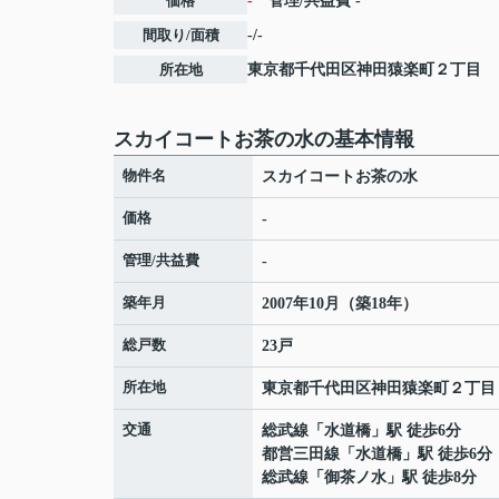
価格
-
管理/共益費
-
間取り/面積
-/-
所在地
東京都
千代田区
神田猿楽町
２丁目
スカイコートお茶の水の基本情報
物件名
スカイコートお茶の水
価格
-
管理/共益費
-
築年月
2007年10月（築18年）
総戸数
23戸
所在地
東京都
千代田区
神田猿楽町
２丁目
交通
総武線
「
水道橋
」駅 徒歩6分
都営三田線
「
水道橋
」駅 徒歩6分
総武線
「
御茶ノ水
」駅 徒歩8分