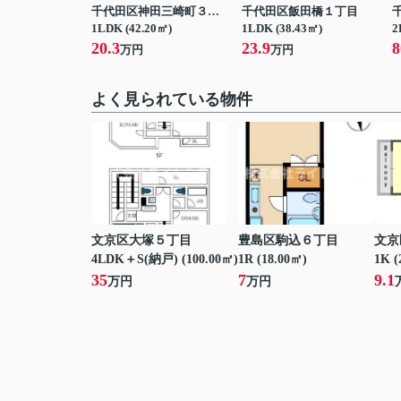
千代田区神田三崎町３丁目
千代田区飯田橋１丁目
1LDK (42.20㎡)
1LDK (38.43㎡)
2
20.3
23.9
8
万円
万円
よく見られている物件
文京区大塚５丁目
豊島区駒込６丁目
文京
4LDK＋S(納戸) (100.00㎡)
1R (18.00㎡)
1K (
35
7
9.1
万円
万円