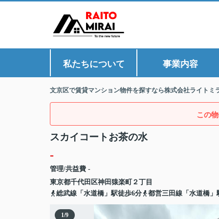
私たちについて
事業内容
文京区で賃貸マンション物件を探すなら株式会社ライトミ
この物
スカイコートお茶の水
-
管理/共益費 -
東京都
千代田区
神田猿楽町
２丁目
総武線「水道橋」駅徒歩6分
都営三田線「水道橋」
1
/
9