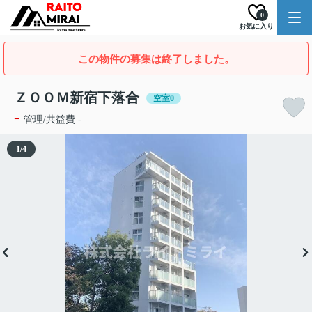
0
お気に入り
この物件の募集は終了しました。
ＺＯＯＭ新宿下落合
空室0
-
管理/共益費 -
1
/
4