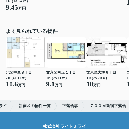
1R (18.24㎡)
9.45
万円
よく見られている物件
北区中里３丁目
文京区向丘１丁目
文京区大塚６丁目
2K (41.11㎡)
1K (25.11㎡)
1R (25.70㎡)
1
10.6
9.1
10
万円
万円
万円
ライ
新宿区の物件一覧
下落合駅
ＺＯＯＭ新宿下落合
株式会社ライトミライ