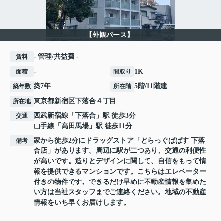
【外観パース】
- 管理/共益費 -
賃料
-
1K
面積
間取り
築7年
5階/11階建
築年数
所在階
東京都
新宿区
下落合
４丁目
所在地
西武新宿線
「
下落合
」駅 徒歩3分
交通
山手線
「
高田馬場
」駅 徒歩11分
家から徒歩2分にドラッグストア「どらっぐぱぱす 下落
備考
合店」があります。周辺に駅が二つあり、交通の利便性
が高いです。造りとデザインに関して、自信をもって情
報を提供できるマンションです。こちらはエレベーター
付きの物件です。できるだけ早めに不動産情報を集めた
い方は当社スタッフまでご連絡ください。地域の不動産
情報をいち早くお届けします。