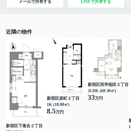
メールで共有する
LINEで共有する
近隣の物件
新宿区西早稲田２丁目
2LDK (68.30㎡)
33
新宿区原町２丁目
万円
1K (18.88㎡)
8.5
万円
新宿区下落合２丁目
1