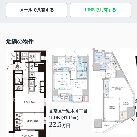
メールで共有する
LINEで共有する
近隣の物件
1
文京区千駄木４丁目
1LDK (41.15㎡)
22.5
万円