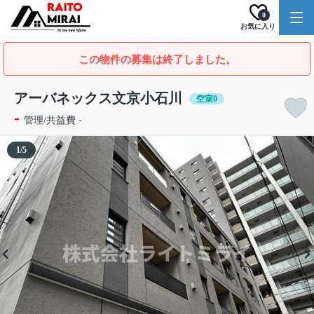
0
お気に入り
この物件の募集は終了しました。
アーバネックス文京小石川
空室0
-
管理/共益費 -
1
/
5