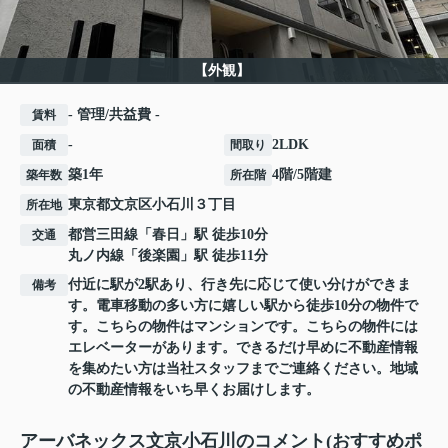
【外観】
- 管理/共益費 -
賃料
-
2LDK
面積
間取り
築1年
4階/5階建
築年数
所在階
東京都
文京区
小石川
３丁目
所在地
都営三田線
「
春日
」駅 徒歩10分
交通
丸ノ内線
「
後楽園
」駅 徒歩11分
付近に駅が2駅あり、行き先に応じて使い分けができま
備考
す。電車移動の多い方に嬉しい駅から徒歩10分の物件で
す。こちらの物件はマンションです。こちらの物件には
エレベーターがあります。できるだけ早めに不動産情報
を集めたい方は当社スタッフまでご連絡ください。地域
の不動産情報をいち早くお届けします。
アーバネックス文京小石川のコメント(おすすめポ