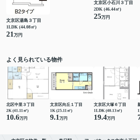
文京区小石川３丁目
2DK (46.44㎡)
25
万円
文京区湯島３丁目
1LDK (44.08㎡)
21
万円
よく見られている物件
北区中里３丁目
文京区向丘１丁目
文京区大塚６丁目
2K (41.11㎡)
1K (25.11㎡)
1LDK (40.13㎡)
1
10.6
9.1
19.4
万円
万円
万円