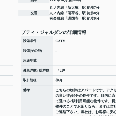
築年
1997年10月(築28年)
丸ノ内線
「
新大塚
」駅 徒歩7分
交通
丸ノ内線
「
茗荷谷
」駅 徒歩8分
有楽町線
「
護国寺
」駅 徒歩9分
プティ・ジャルダンの詳細情報
設備条件
CATV
設備(その他)
-
用途地域
-
募集戸数 / 総戸数
- / 2戸
取引態様
仲介
備考
こちらの物件はアパートです。アク
の良い徒歩7分の物件です。目的に応
て選べる2駅利用可能な物件です。賃
物件のことでお困りなら、まずは当
ご連絡下さい。当社は、お客様に安