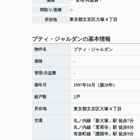
価格
-
管理/共益費
-
間取り/面積
-/-
所在地
東京都
文京区
大塚
４丁目
プティ・ジャルダンの基本情報
物件名
プティ・ジャルダン
価格
-
管理/共益費
-
築年月
1997年10月（築28年）
総戸数
2戸
所在地
東京都
文京区
大塚
４丁目
交通
丸ノ内線
「
新大塚
」駅 徒歩7分
丸ノ内線
「
茗荷谷
」駅 徒歩8分
有楽町線
「
護国寺
」駅 徒歩9分