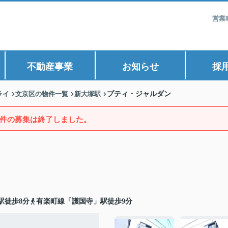
営業
不動産事業
お知らせ
採
ライ
文京区の物件一覧
新大塚駅
プティ・ジャルダン
件の募集は終了しました。
駅徒歩8分
有楽町線「護国寺」駅徒歩9分