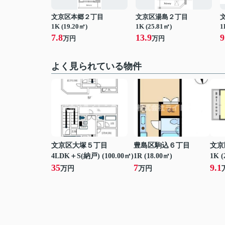
文京区本郷２丁目
文京区湯島２丁目
1K (19.20㎡)
1K (25.81㎡)
1
7.8
13.9
9
万円
万円
よく見られている物件
文京区大塚５丁目
豊島区駒込６丁目
文京
4LDK＋S(納戸) (100.00㎡)
1R (18.00㎡)
1K (
35
7
9.1
万円
万円