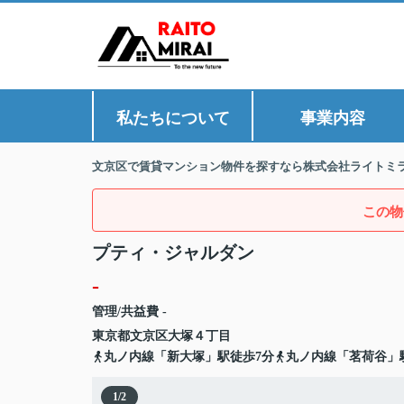
私たちについて
事業内容
文京区で賃貸マンション物件を探すなら株式会社ライトミ
この物
プティ・ジャルダン
-
管理/共益費 -
東京都
文京区
大塚
４丁目
丸ノ内線「新大塚」駅徒歩7分
丸ノ内線「茗荷谷」
1
/
2