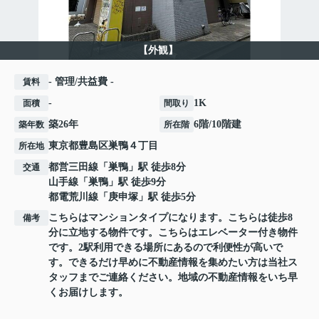
【外観】
- 管理/共益費 -
賃料
-
1K
面積
間取り
築26年
6階/10階建
築年数
所在階
東京都
豊島区
巣鴨
４丁目
所在地
都営三田線
「
巣鴨
」駅 徒歩8分
交通
山手線
「
巣鴨
」駅 徒歩9分
都電荒川線
「
庚申塚
」駅 徒歩5分
こちらはマンションタイプになります。こちらは徒歩8
備考
分に立地する物件です。こちらはエレベーター付き物件
です。2駅利用できる場所にあるので利便性が高いで
す。できるだけ早めに不動産情報を集めたい方は当社ス
タッフまでご連絡ください。地域の不動産情報をいち早
くお届けします。