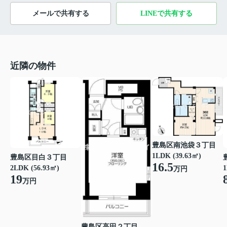
メールで共有する
LINEで共有する
近隣の物件
豊島区南池袋３丁目
1LDK (39.63㎡)
豊島区目白３丁目
16.5
2LDK (56.93㎡)
1
万円
19
万円
豊島区高田２丁目