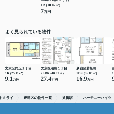
1R (18.07㎡)
7
万円
よく見られている物件
文京区向丘１丁目
文京区湯島１丁目
新宿区若松町
1K (25.11㎡)
2LDK (40.02㎡)
1DK (36.85㎡)
1
9.1
27.4
16.9
万円
万円
万円
トミライ
豊島区の物件一覧
巣鴨駅
ハーモニーハイツ