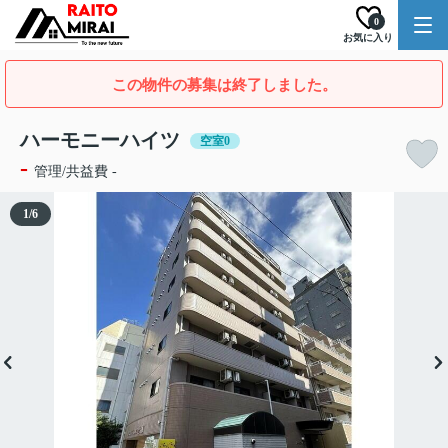
0
お気に入り
この物件の募集は終了しました。
ハーモニーハイツ
空室0
-
管理/共益費 -
1
/
6