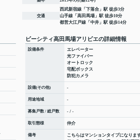
築年
2013年9月(築12年)
西武新宿線
「
下落合
」駅 徒歩3分
交通
山手線
「
高田馬場
」駅 徒歩10分
都営大江戸線
「
中井
」駅 徒歩14分
ビーシティ高田馬場アリビエの詳細情報
設備条件
エレベーター
光ファイバー
オートロック
宅配ボックス
防犯カメラ
設備(その他)
-
用途地域
-
募集戸数 / 総戸数
- / -
取引態様
仲介
分
備考
こちらはマンションタイプになりま