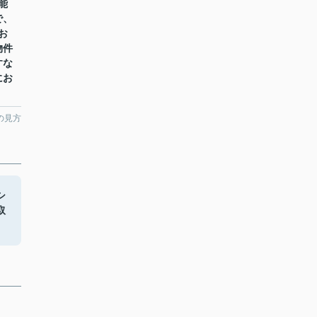
能
で、
お
物件
すな
にお
の見方
シ
取