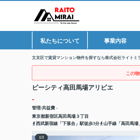
私たちについて
事業内容
文京区で賃貸マンション物件を探すなら株式会社ライトミ
この物
ビーシティ高田馬場アリビエ
-
管理/共益費 -
東京都
新宿区
高田馬場
３丁目
西武新宿線「下落合」駅徒歩3分
山手線「高田馬場
1
/
3