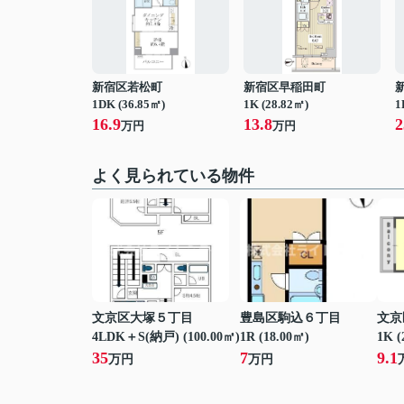
新宿区若松町
新宿区早稲田町
1DK (36.85㎡)
1K (28.82㎡)
1
16.9
13.8
2
万円
万円
よく見られている物件
文京区大塚５丁目
豊島区駒込６丁目
文京
4LDK＋S(納戸) (100.00㎡)
1R (18.00㎡)
1K (
35
7
9.1
万円
万円