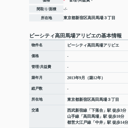
価格
-
管理/共益費
-
間取り/面積
-/-
所在地
東京都
新宿区
高田馬場
３丁目
ビーシティ高田馬場アリビエの基本情報
物件名
ビーシティ高田馬場アリビエ
価格
-
管理/共益費
-
築年月
2013年9月（築12年）
総戸数
-
所在地
東京都
新宿区
高田馬場
３丁目
交通
西武新宿線
「
下落合
」駅 徒歩3分
山手線
「
高田馬場
」駅 徒歩10分
都営大江戸線
「
中井
」駅 徒歩14