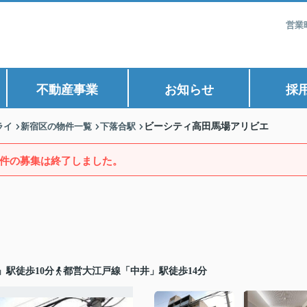
営業
不動産事業
お知らせ
採
ライ
新宿区の物件一覧
下落合駅
ビーシティ高田馬場アリビエ
件の募集は終了しました。
」駅徒歩10分
都営大江戸線「中井」駅徒歩14分