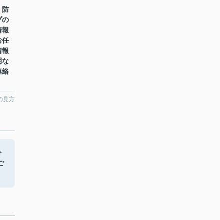
。防
プの
情報
お任
情報
明な
連絡
の見方
分
ご