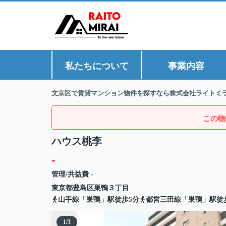
私たちについて
事業内容
文京区で賃貸マンション物件を探すなら株式会社ライトミ
この物
ハウス桃李
-
管理/共益費 -
東京都
豊島区
巣鴨
３丁目
山手線「巣鴨」駅徒歩5分
都営三田線「巣鴨」駅徒
1
/
3