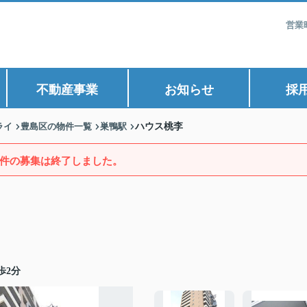
営業
不動産事業
お知らせ
採
ライ
豊島区の物件一覧
巣鴨駅
ハウス桃李
件の募集は終了しました。
歩2分