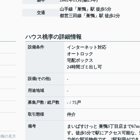
築年
2002年11月(築23年)
山手線
「
巣鴨
」駅 徒歩5分
交通
都営三田線
「
巣鴨
」駅 徒歩2分
ハウス桃李の詳細情報
設備条件
インターネット対応
オートロック
宅配ボックス
24時間ゴミ出し可
設備(その他)
-
用途地域
-
募集戸数 / 総戸数
- / 75戸
取引態様
仲介
備考
まいばすけっと 巣鴨3丁目店まで67
す。徒歩5分で駅にアクセス可能な、
情報の見方
力的な駅近物件です。2駅利用ができ