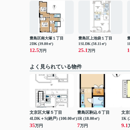
豊島区南大塚１丁目
豊島区上池袋１丁目
2DK (39.80㎡)
1SLDK (58.11㎡)
1
12.5
25.1
1
万円
万円
よく見られている物件
文京区大塚５丁目
豊島区駒込６丁目
文京
4LDK＋S(納戸) (100.00㎡)
1R (18.00㎡)
1K (
35
7
9.1
万円
万円