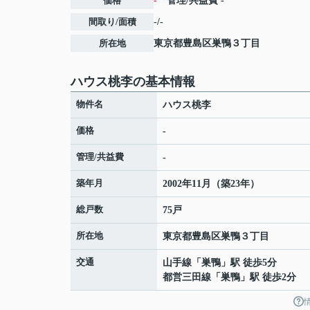
価格
-
管理/共益費
-
間取り/面積
-/-
所在地
東京都
豊島区
巣鴨
３丁目
ハウス桃李の基本情報
物件名
ハウス桃李
価格
-
管理/共益費
-
築年月
2002年11月（築23年）
総戸数
75戸
所在地
東京都
豊島区
巣鴨
３丁目
交通
山手線
「
巣鴨
」駅 徒歩5分
都営三田線
「
巣鴨
」駅 徒歩2分