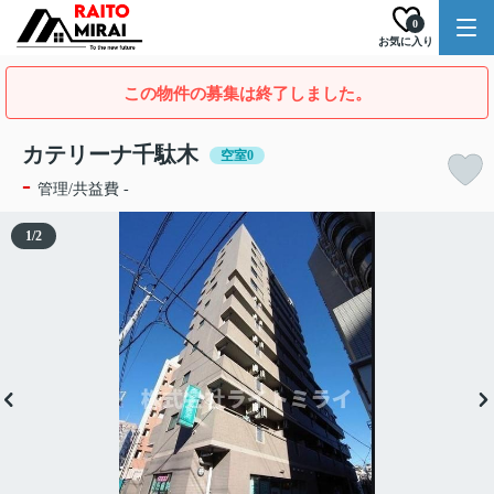
0
お気に入り
この物件の募集は終了しました。
カテリーナ千駄木
空室0
-
管理/共益費 -
1
/
2