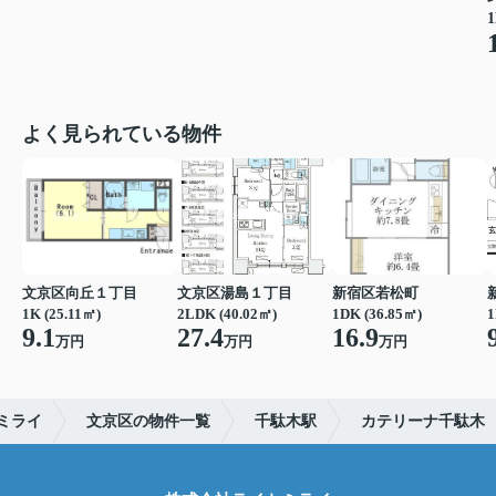
1
よく見られている物件
文京区向丘１丁目
文京区湯島１丁目
新宿区若松町
1K (25.11㎡)
2LDK (40.02㎡)
1DK (36.85㎡)
1
9.1
27.4
16.9
万円
万円
万円
ミライ
文京区の物件一覧
千駄木駅
カテリーナ千駄木