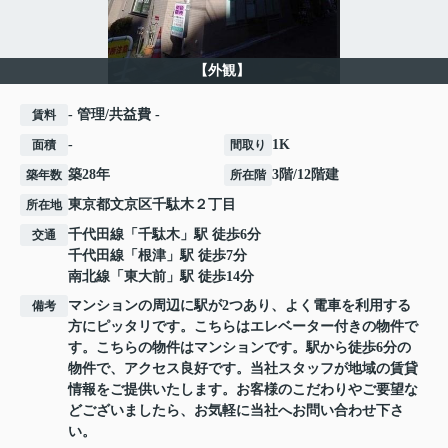
【外観】
- 管理/共益費 -
賃料
-
1K
面積
間取り
築28年
3階/12階建
築年数
所在階
東京都
文京区
千駄木
２丁目
所在地
千代田線
「
千駄木
」駅 徒歩6分
交通
千代田線
「
根津
」駅 徒歩7分
南北線
「
東大前
」駅 徒歩14分
マンションの周辺に駅が2つあり、よく電車を利用する
備考
方にピッタリです。こちらはエレベーター付きの物件で
す。こちらの物件はマンションです。駅から徒歩6分の
物件で、アクセス良好です。当社スタッフが地域の賃貸
情報をご提供いたします。お客様のこだわりやご要望な
どございましたら、お気軽に当社へお問い合わせ下さ
い。