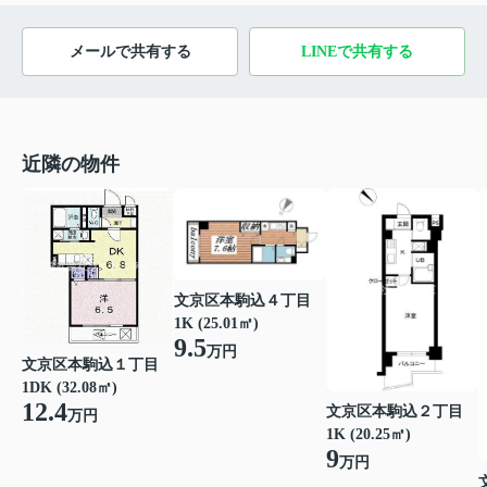
メールで共有する
LINEで共有する
近隣の物件
文京区本駒込４丁目
1K (25.01㎡)
9.5
万円
文京区本駒込１丁目
1DK (32.08㎡)
12.4
文京区本駒込２丁目
万円
1K (20.25㎡)
9
万円