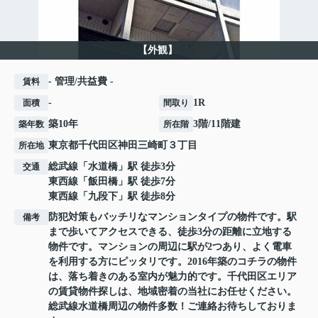
【外観】
- 管理/共益費 -
賃料
-
1R
面積
間取り
築10年
3階/11階建
築年数
所在階
東京都
千代田区
神田三崎町
３丁目
所在地
総武線
「
水道橋
」駅 徒歩3分
交通
東西線
「
飯田橋
」駅 徒歩7分
東西線
「
九段下
」駅 徒歩8分
防犯対策もバッチリなマンションタイプの物件です。駅
備考
まで歩いてアクセスできる、徒歩3分の距離に立地する
物件です。マンションの周辺に駅が2つあり、よく電車
を利用する方にピッタリです。2016年築のコチラの物件
は、落ち着きのある室内が魅力的です。千代田区エリア
の賃貸物件探しは、地域密着の当社にお任せください。
総武線水道橋周辺の物件多数！ご連絡お待ちしておりま