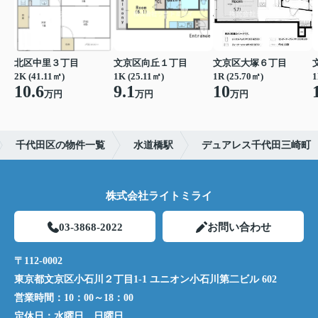
北区中里３丁目
文京区向丘１丁目
文京区大塚６丁目
2K (41.11㎡)
1K (25.11㎡)
1R (25.70㎡)
1
10.6
9.1
10
万円
万円
万円
千代田区の物件一覧
水道橋駅
デュアレス千代田三崎町
株式会社ライトミライ
03-3868-2022
お問い合わせ
〒112-0002
東京都文京区小石川２丁目1-1 ユニオン小石川第二ビル 602
営業時間：
10：00～18：00
定休日：
水曜日、日曜日