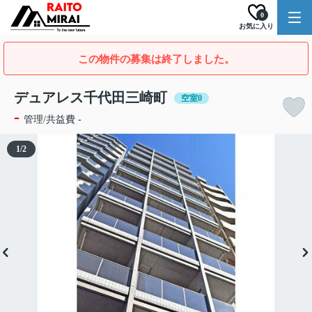
0
お気に入り
この物件の募集は終了しました。
デュアレス千代田三崎町
空室0
-
管理/共益費 -
1
/
2