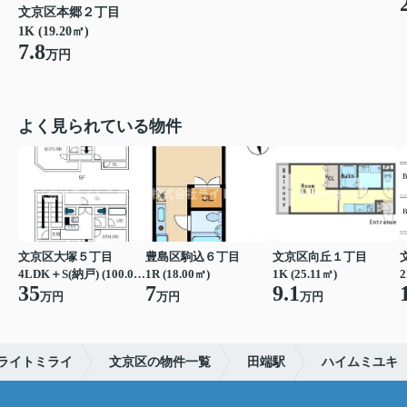
文京区本郷２丁目
1K (19.20㎡)
7.8
万円
よく見られている物件
文京区大塚５丁目
豊島区駒込６丁目
文京区向丘１丁目
4LDK＋S(納戸) (100.00㎡)
1R (18.00㎡)
1K (25.11㎡)
2
35
7
9.1
万円
万円
万円
ライトミライ
文京区の物件一覧
田端駅
ハイムミユキ