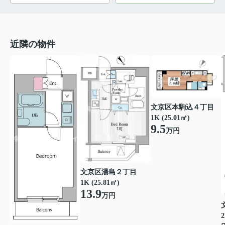
近隣の物件
文京区本駒込４丁目
1K (25.01㎡)
9.5
万円
文京区湯島２丁目
1K (25.81㎡)
13.9
万円
2