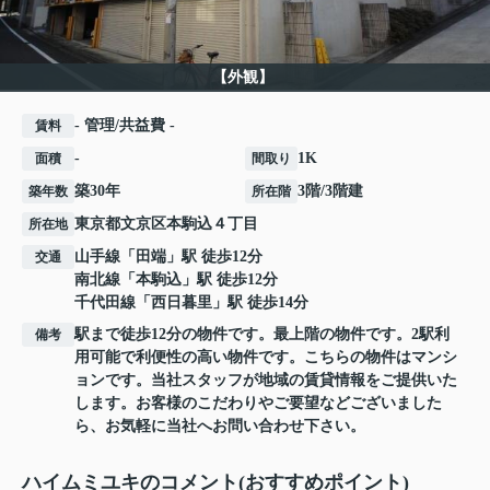
【外観】
- 管理/共益費 -
賃料
-
1K
面積
間取り
築30年
3階/3階建
築年数
所在階
東京都
文京区
本駒込
４丁目
所在地
山手線
「
田端
」駅 徒歩12分
交通
南北線
「
本駒込
」駅 徒歩12分
千代田線
「
西日暮里
」駅 徒歩14分
駅まで徒歩12分の物件です。最上階の物件です。2駅利
備考
用可能で利便性の高い物件です。こちらの物件はマンシ
ョンです。当社スタッフが地域の賃貸情報をご提供いた
します。お客様のこだわりやご要望などございました
ら、お気軽に当社へお問い合わせ下さい。
ハイムミユキのコメント(おすすめポイント)