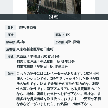
【外観】
- 管理/共益費 -
賃料
-
1K
面積
間取り
築7年
4階/5階建
築年数
所在階
東京都
新宿区
早稲田南町
所在地
東西線
「
早稲田
」駅 徒歩1分
交通
都営大江戸線
「
牛込柳町
」駅 徒歩13分
都電荒川線
「
早稲田
」駅 徒歩11分
こちらの物件にはエレベーターがあります。2駅利用可
備考
能のマンションです。築7年でしっかりとした作りが特
徴の物件です。駅まで徒歩1分の立地が魅力的な、利便
性の高い物件です。新宿区エリアにある賃貸情報のこと
なら、地域に密着した当社へお任せ下さい。当社は、多
種多様な賃貸情報を取り扱っております。ご要望や不明
な点などございましたら、お気軽にご連絡下さい。