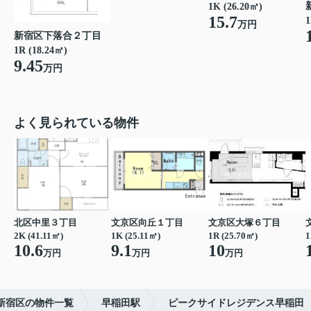
1K (26.20㎡)
15.7
1
万円
新宿区下落合２丁目
1R (18.24㎡)
9.45
万円
よく見られている物件
北区中里３丁目
文京区向丘１丁目
文京区大塚６丁目
2K (41.11㎡)
1K (25.11㎡)
1R (25.70㎡)
1
10.6
9.1
10
万円
万円
万円
新宿区の物件一覧
早稲田駅
ピークサイドレジデンス早稲田