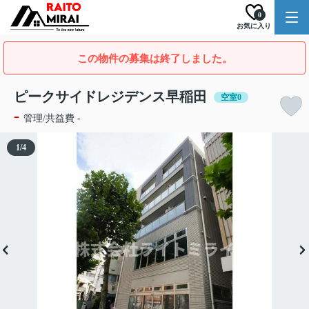
0
お気に入り
この物件の募集は終了しました。
ピークサイドレジデンス早稲田
空室0
-
管理/共益費 -
1
/
4