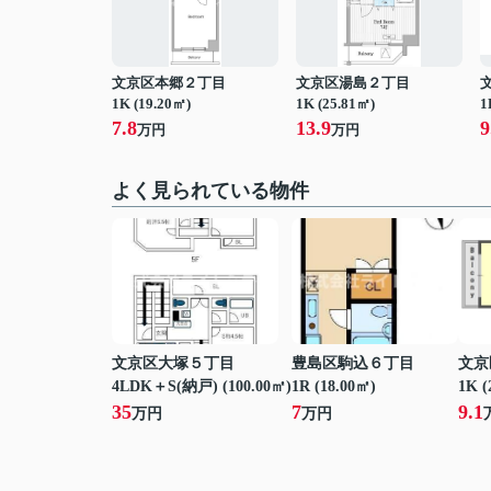
文京区本郷２丁目
文京区湯島２丁目
1K (19.20㎡)
1K (25.81㎡)
1
7.8
13.9
9
万円
万円
よく見られている物件
文京区大塚５丁目
豊島区駒込６丁目
文京
4LDK＋S(納戸) (100.00㎡)
1R (18.00㎡)
1K (
35
7
9.1
万円
万円