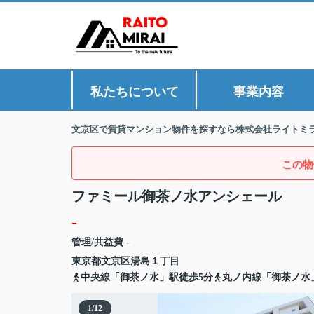
私たちについて
事業内容
文京区で賃貸マンション物件を探すなら株式会社ライトミ
この物
ファミール御茶ノ水アンシェール
-
管理/共益費 -
東京都
文京区
湯島
１丁目
中央線「御茶ノ水」駅徒歩5分
丸ノ内線「御茶ノ水
1
/
12