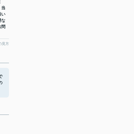
ま
。当
供い
望な
お問
の見方
で
の