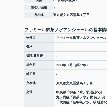
価格
-
管理/共益費
-
間取り/面積
-/-
所在地
東京都
文京区
湯島
１丁目
ファミール御茶ノ水アンシェールの基本情
物件名
ファミール御茶ノ水アンシェール
価格
-
管理/共益費
-
築年月
2003年10月（築22年）
総戸数
-
所在地
東京都
文京区
湯島
１丁目
交通
中央線
「
御茶ノ水
」駅 徒歩5分
丸ノ内線
「
御茶ノ水
」駅 徒歩6分
千代田線
「
新御茶ノ水
」駅 徒歩6