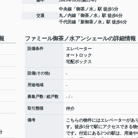
築年
2003年10月(築22年)
中央線
「
御茶ノ水
」駅 徒歩5分
交通
丸ノ内線
「
御茶ノ水
」駅 徒歩6分
千代田線
「
新御茶ノ水
」駅 徒歩6分
報
ファミール御茶ノ水アンシェールの詳細情報
設備条件
エレベーター
オートロック
宅配ボックス
設備(その他)
-
用途地域
-
募集戸数 / 総戸数
- / -
取引態様
仲介
備考
こちらの物件にはエレベーターがあ
す。徒歩5分で駅にアクセスできる物
分
です。付近にある2つの駅は、用途や