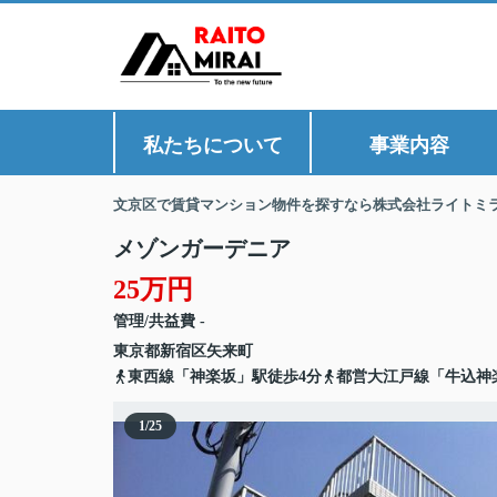
私たちについて
事業内容
文京区で賃貸マンション物件を探すなら株式会社ライトミ
メゾンガーデニア
25万円
管理/共益費 -
東京都
新宿区
矢来町
東西線「神楽坂」駅徒歩4分
都営大江戸線「牛込神
1
/
25