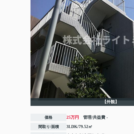
【外観】
価格
25万円
管理/共益費
-
間取り/面積
3LDK/79.52㎡