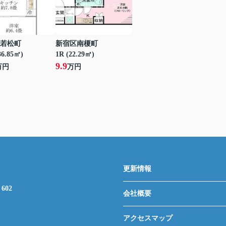
若松町
新宿区南榎町
36.85㎡)
1R (22.29㎡)
9.9
万円
万円
更新情報
602
会社概要
アクセスマップ