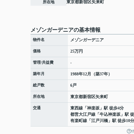
所在地
東京都
新宿区
矢来町
メゾンガーデニアの基本情報
物件名
メゾンガーデニア
価格
25万円
管理/共益費
-
築年月
1988年12月（築37年）
総戸数
6戸
所在地
東京都
新宿区
矢来町
交通
東西線
「
神楽坂
」駅 徒歩4分
都営大江戸線
「
牛込神楽坂
」駅 
有楽町線
「
江戸川橋
」駅 徒歩10