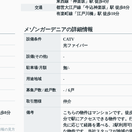
東西線
「
神楽坂
」駅 徒歩4分
交通
都営大江戸線
「
牛込神楽坂
」駅 徒歩8分
有楽町線
「
江戸川橋
」駅 徒歩10分
メゾンガーデニアの詳細情報
設備条件
CATV
光ファイバー
設備(その他)
-
駐車場/月額
無/-
用途地域
-
募集戸数 / 総戸数
- / 6戸
取引態様
仲介
備考
徒歩8分
こちらの物件はマンションです。徒歩
分
分で駅にアクセスできる物件です。
先に応じて経路を選べる、2駅利用可
情報の見方
な物件です。当社スタッフが地域の