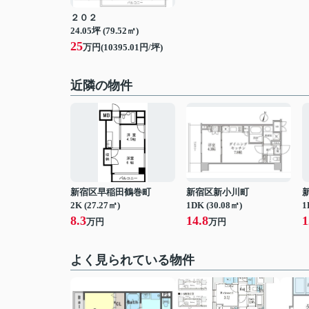
２０２
24.05坪 (79.52㎡)
25
万円(10395.01円/坪)
近隣の物件
新宿区早稲田鶴巻町
新宿区新小川町
2K (27.27㎡)
1DK (30.08㎡)
1
8.3
14.8
1
万円
万円
よく見られている物件