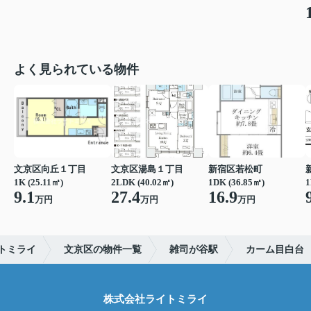
よく見られている物件
文京区向丘１丁目
文京区湯島１丁目
新宿区若松町
1K (25.11㎡)
2LDK (40.02㎡)
1DK (36.85㎡)
1
9.1
27.4
16.9
万円
万円
万円
トミライ
文京区の物件一覧
雑司が谷駅
カーム目白台
株式会社ライトミライ