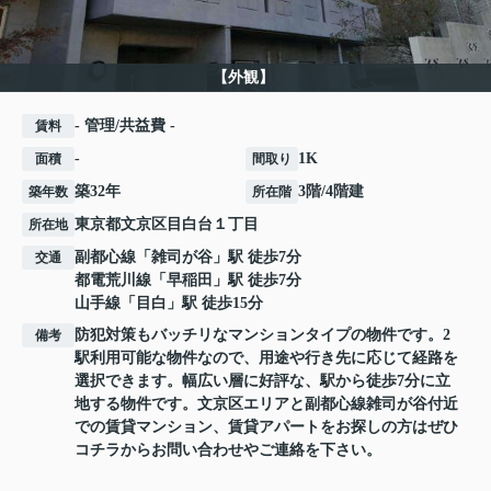
【外観】
- 管理/共益費 -
賃料
-
1K
面積
間取り
築32年
3階/4階建
築年数
所在階
東京都
文京区
目白台
１丁目
所在地
副都心線
「
雑司が谷
」駅 徒歩7分
交通
都電荒川線
「
早稲田
」駅 徒歩7分
山手線
「
目白
」駅 徒歩15分
防犯対策もバッチリなマンションタイプの物件です。2
備考
駅利用可能な物件なので、用途や行き先に応じて経路を
選択できます。幅広い層に好評な、駅から徒歩7分に立
地する物件です。文京区エリアと副都心線雑司が谷付近
での賃貸マンション、賃貸アパートをお探しの方はぜひ
コチラからお問い合わせやご連絡を下さい。