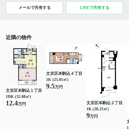
メールで共有する
LINEで共有する
近隣の物件
文京区本駒込４丁目
1K (25.01㎡)
9.5
万円
文京区本駒込１丁目
1DK (32.08㎡)
12.4
文京区本駒込２丁目
万円
1K (20.25㎡)
9
万円
1