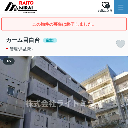
0
お気に入り
この物件の募集は終了しました。
カーム目白台
空室0
-
管理/共益費 -
1
/
5